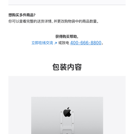
板
-
想购买多件商品？
VESA
你可以查看完整的送货详情，并更改购物袋中的商品数量。
支
架
转
获得购买帮助，
换
立即在线交流
(在
或致电
400-666-8800
。
器
新
的
窗
分
口
包装内容
期
中
付
打
款
开)
选
项)