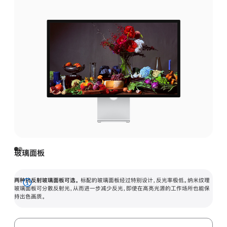
玻璃面板
两种抗反射玻璃面板可选。
标配的玻璃面板经过特别设计，反光率极低。纳米纹理
展
玻璃面板可分散反射光，从而进一步减少反光，即使在高亮光源的工作场所也能保
持出色画质。
开