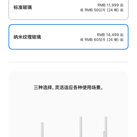
RMB 11,999
起
标准玻璃
或 RMB 500/月 (24 期) 起
RMB 14,499
起
纳米纹理玻璃
或 RMB 605/月 (24 期) 起
三种选择，灵活适应各种使用场景。
标