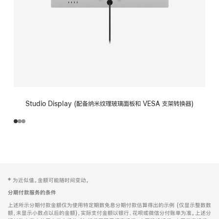
Studio Display (配备纳米纹理玻璃面板和 VESA 支架转换器)
网
脚
‡ 为近似值。金额可能随时间变动。
注
页
分期付款服务的条件
页
上述所示分期付款金额仅为使用特定期数免息分期付款估算得出的示例 (仅显示整数数
脚
额，未显示小数点以后的金额)，实际支付金额以银行、花呗或微信分付账单为准。上述分