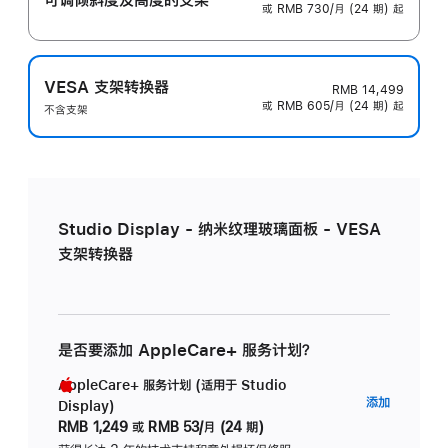
或 RMB 730/月 (24 期) 起
VESA 支架转换器
RMB 14,499
或 RMB 605/月 (24 期) 起
不含支架
Studio Display - 纳米纹理玻璃面板 - VESA
支架转换器
是否要添加 AppleCare+ 服务计划？
AppleCare+ 服务计划 (适用于 Studio
AppleC
添加
Display)
服
RMB 1,249
或
RMB 53/月 (24 期)