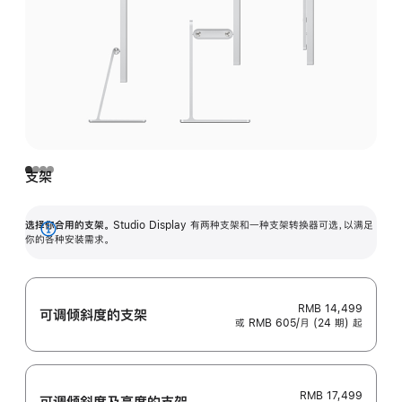
支架
选择你合用的支架。
Studio Display 有两种支架和一种支架转换器可选，以满足
展
你的各种安装需求。
开
RMB 14,499
可调倾斜度的支架
或 RMB 605/月 (24 期) 起
RMB 17,499
可调倾斜度及高‍度的支‍架