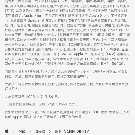
期付款方案由信用卡发卡机构 (包括但不限于招商银行、中国建设银行、中国工商银行
等，具体支持分期付款服务的可选择银行及对应分期付款方案请见付款页面)、蚂蚁金服
(花呗) 以及微信分付面向符合条件的中国大陆居民提供。部分银行会要求你通过支付
宝完成购买。Apple Store 零售店的分期付款方案可能与 Apple Store 在线商店不
同，请到店咨询 Specialist 专家。所有银行信用卡分期均需经你的信用卡发卡机构批
准；对于花呗分期，需经蚂蚁金服批准；对于微信分付分期，需经微信分付批准。如果你选
择的分期付款方案未获得信用卡发卡机构、蚂蚁金服或微信分付的批准，Apple 将不会
被告知原因。请参阅信用卡发卡机构 (包括但不限于招商银行、中国建设银行、中国工商
银行等，具体支持分期付款服务的可选择银行请见付款页面) 网站、支付宝网站和微信
分付服务页面，了解相关条件、费用和收费。订单可能需要满足特定金额要求，不同免息
分期期数对应的最低限额可能有所不同。上述分期付款服务只适用于个人消费者。企业
和教育机构客户、企业员工购买计划 (EPP) 和 Apple 员工购买计划 (EPP) 适用的分
期付款方案可能与上述方案不同，详情请参见教育商店、EPP 在线商店和企业商店。公
司信用卡无资格申请分期。招商银行分期付款单笔订单最高限额为 RMB 150000。
当商品有货并/或发货时，购物金额将计入你的信用卡、支付宝或微信分付账单。相关财
务费用将显示在你的信用卡对账单、支付宝或微信账户中。
产品按广告宣传价或标价提供分期付款服务。价格包含增值税。所有订单均可享受免费
送货服务。
此信息更新于 2026 年 7 月 30 日。
1. 重量依配置和制造工艺的不同而可能有所差异。
我们会使用你所在位置，为你更快显示送货选项。我们通过你的 IP 地址，或者你在上次
访问 Apple 网站时输入的位置信息，找到了你的位置。
Mac
显示器
购买 Studio Display