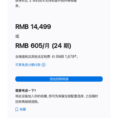
务
获得长达 3 年的技术支持和意外损坏保修服
务。
计
划
(适
RMB 14,499
用
于
或
Studio
RMB 605/月 (24 期)
Display
含增值税及其他法定税费
：约 RMB 1,678
脚
‡。
注
可享免息分期付款
(Studio
Display
-
添加到购物袋
纳
米
需要考虑一下？
纹
将此设备加入你的收藏，即可先保留全部配置选择，之后随时
理
回来再继续选购。
玻
璃
收藏
面