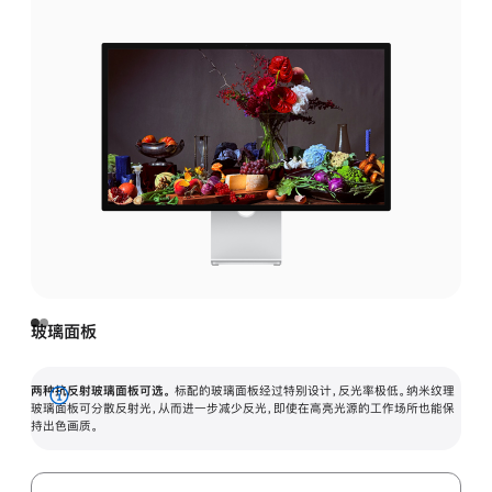
玻璃面板
两种抗反射玻璃面板可选。
标配的玻璃面板经过特别设计，反光率极低。纳米纹理
展
玻璃面板可分散反射光，从而进一步减少反光，即使在高亮光源的工作场所也能保
持出色画质。
开