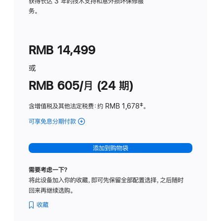
务
获得长达 3 年的技术支持和意外损坏保修服
务。
计
划
(适
RMB 14,499
用
于
或
Studio
RMB 605/月 (24 期)
Display
含增值税及其他法定税费
：约 RMB 1,678
脚
‡。
注
可享免息分期付款
(Studio
Display
-
添加到购物袋
纳
米
需要考虑一下？
纹
将此设备加入你的收藏，即可先保留全部配置选择，之后随时
理
回来再继续选购。
玻
璃
收藏
面