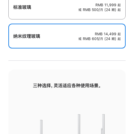
RMB 11,999
起
标准玻璃
或 RMB 500/月 (24 期) 起
RMB 14,499
起
纳米纹理玻璃
或 RMB 605/月 (24 期) 起
三种选择，灵活适应各种使用场景。
标