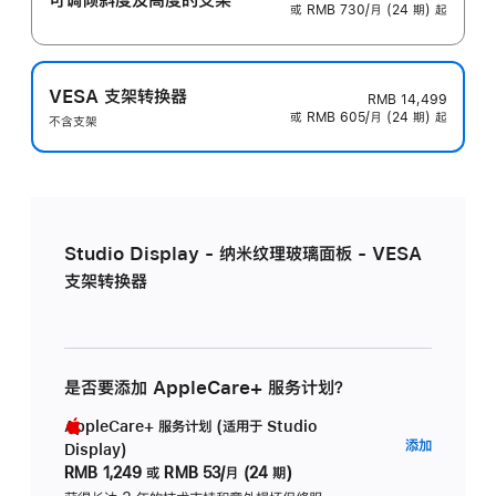
或 RMB 730/月 (24 期) 起
VESA 支架转换器
RMB 14,499
或 RMB 605/月 (24 期) 起
不含支架
Studio Display - 纳米纹理玻璃面板 - VESA
支架转换器
是否要添加 AppleCare+ 服务计划？
AppleCare+ 服务计划 (适用于 Studio
AppleC
添加
Display)
服
RMB 1,249
或
RMB 53/月 (24 期)