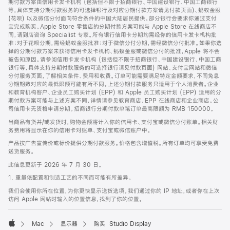
期付款方案由信用卡发卡机构 (包括但不限于招商银行、中国建设银行、中国工商银行
等，具体支持分期付款服务的可选择银行及对应分期付款方案请见付款页面)、蚂蚁金服
(花呗) 以及微信分付面向符合条件的中国大陆居民提供。部分银行会要求你通过支付
宝完成购买。Apple Store 零售店的分期付款方案可能与 Apple Store 在线商店不
同，请到店咨询 Specialist 专家。所有银行信用卡分期均需经你的信用卡发卡机构批
准；对于花呗分期，需经蚂蚁金服批准；对于微信分付分期，需经微信分付批准。如果你选
择的分期付款方案未获得信用卡发卡机构、蚂蚁金服或微信分付的批准，Apple 将不会
被告知原因。请参阅信用卡发卡机构 (包括但不限于招商银行、中国建设银行、中国工商
银行等，具体支持分期付款服务的可选择银行请见付款页面) 网站、支付宝网站和微信
分付服务页面，了解相关条件、费用和收费。订单可能需要满足特定金额要求，不同免息
分期期数对应的最低限额可能有所不同。上述分期付款服务只适用于个人消费者。企业
和教育机构客户、企业员工购买计划 (EPP) 和 Apple 员工购买计划 (EPP) 适用的分
期付款方案可能与上述方案不同，详情请参见教育商店、EPP 在线商店和企业商店。公
司信用卡无资格申请分期。招商银行分期付款单笔订单最高限额为 RMB 150000。
当商品有货并/或发货时，购物金额将计入你的信用卡、支付宝或微信分付账单。相关财
务费用将显示在你的信用卡对账单、支付宝或微信账户中。
产品按广告宣传价或标价提供分期付款服务。价格包含增值税。所有订单均可享受免费
送货服务。
此信息更新于 2026 年 7 月 30 日。
1. 重量依配置和制造工艺的不同而可能有所差异。
我们会使用你所在位置，为你更快显示送货选项。我们通过你的 IP 地址，或者你在上次
访问 Apple 网站时输入的位置信息，找到了你的位置。
Mac
显示器
购买 Studio Display