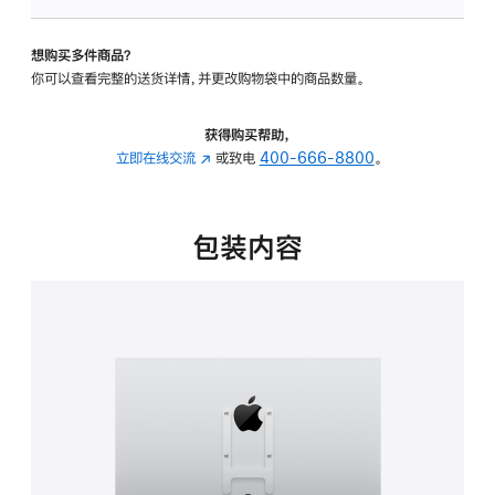
板
-
想购买多件商品？
VESA
你可以查看完整的送货详情，并更改购物袋中的商品数量。
支
架
转
获得购买帮助，
换
立即在线交流
(在
或致电
400-666-8800
。
器
新
的
窗
分
口
包装内容
期
中
付
打
款
开)
选
项)