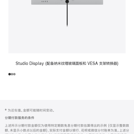
Studio Display (配备纳米纹理玻璃面板和 VESA 支架转换器)
网
脚
‡ 为近似值。金额可能随时间变动。
注
页
分期付款服务的条件
页
上述所示分期付款金额仅为使用特定期数免息分期付款估算得出的示例 (仅显示整数数
脚
额，未显示小数点以后的金额)，实际支付金额以银行、花呗或微信分付账单为准。上述分