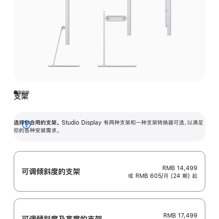
支架
选择你合用的支架。
Studio Display 有两种支架和一种支架转换器可选，以满足
展
你的各种安装需求。
开
RMB 14,499
可调倾斜度的支架
或 RMB 605/月 (24 期) 起
RMB 17,499
可调倾斜度及高‍度的支‍架