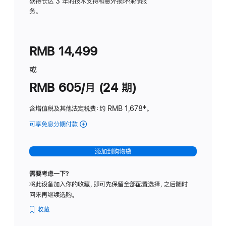
务
获得长达 3 年的技术支持和意外损坏保修服
务。
计
划
(适
RMB 14,499
用
于
或
Studio
RMB 605/月 (24 期)
Display
含增值税及其他法定税费
：约 RMB 1,678
脚
‡。
注
可享免息分期付款
(Studio
Display
-
添加到购物袋
纳
米
需要考虑一下？
纹
将此设备加入你的收藏，即可先保留全部配置选择，之后随时
理
回来再继续选购。
玻
璃
收藏
面