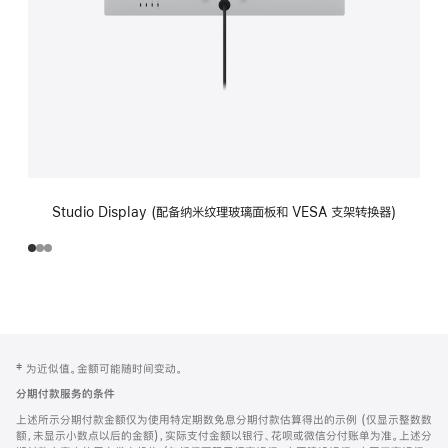
Studio Display (配备纳米纹理玻璃面板和 VESA 支架转换器)
网
脚
‡ 为近似值。金额可能随时间变动。
注
页
分期付款服务的条件
页
上述所示分期付款金额仅为使用特定期数免息分期付款估算得出的示例 (仅显示整数数
脚
额，未显示小数点以后的金额)，实际支付金额以银行、花呗或微信分付账单为准。上述分