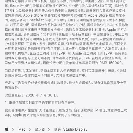
期付款方案由信用卡发卡机构 (包括但不限于招商银行、中国建设银行、中国工商银行
等，具体支持分期付款服务的可选择银行及对应分期付款方案请见付款页面)、蚂蚁金服
(花呗) 以及微信分付面向符合条件的中国大陆居民提供。部分银行会要求你通过支付
宝完成购买。Apple Store 零售店的分期付款方案可能与 Apple Store 在线商店不
同，请到店咨询 Specialist 专家。所有银行信用卡分期均需经你的信用卡发卡机构批
准；对于花呗分期，需经蚂蚁金服批准；对于微信分付分期，需经微信分付批准。如果你选
择的分期付款方案未获得信用卡发卡机构、蚂蚁金服或微信分付的批准，Apple 将不会
被告知原因。请参阅信用卡发卡机构 (包括但不限于招商银行、中国建设银行、中国工商
银行等，具体支持分期付款服务的可选择银行请见付款页面) 网站、支付宝网站和微信
分付服务页面，了解相关条件、费用和收费。订单可能需要满足特定金额要求，不同免息
分期期数对应的最低限额可能有所不同。上述分期付款服务只适用于个人消费者。企业
和教育机构客户、企业员工购买计划 (EPP) 和 Apple 员工购买计划 (EPP) 适用的分
期付款方案可能与上述方案不同，详情请参见教育商店、EPP 在线商店和企业商店。公
司信用卡无资格申请分期。招商银行分期付款单笔订单最高限额为 RMB 150000。
当商品有货并/或发货时，购物金额将计入你的信用卡、支付宝或微信分付账单。相关财
务费用将显示在你的信用卡对账单、支付宝或微信账户中。
产品按广告宣传价或标价提供分期付款服务。价格包含增值税。所有订单均可享受免费
送货服务。
此信息更新于 2026 年 7 月 30 日。
1. 重量依配置和制造工艺的不同而可能有所差异。
我们会使用你所在位置，为你更快显示送货选项。我们通过你的 IP 地址，或者你在上次
访问 Apple 网站时输入的位置信息，找到了你的位置。
Mac
显示器
购买 Studio Display