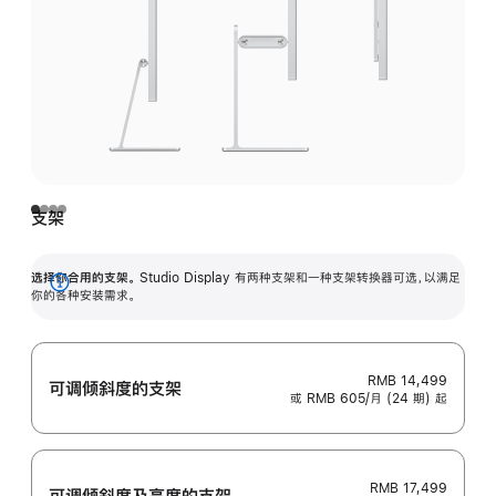
支架
选择你合用的支架。
Studio Display 有两种支架和一种支架转换器可选，以满足
展
你的各种安装需求。
开
RMB 14,499
可调倾斜度的支架
或 RMB 605/月 (24 期) 起
RMB 17,499
可调倾斜度及高‍度的支‍架