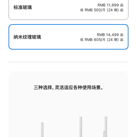
RMB 11,999
起
标准玻璃
或 RMB 500/月 (24 期) 起
RMB 14,499
起
纳米纹理玻璃
或 RMB 605/月 (24 期) 起
三种选择，灵活适应各种使用场景。
标