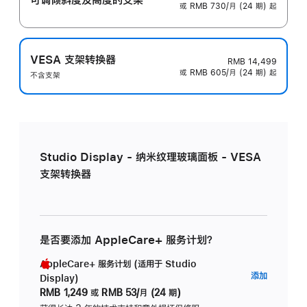
或 RMB 730/月 (24 期) 起
VESA 支架转换器
RMB 14,499
或 RMB 605/月 (24 期) 起
不含支架
Studio Display - 纳米纹理玻璃面板 - VESA
支架转换器
是否要添加 AppleCare+ 服务计划？
AppleCare+ 服务计划 (适用于 Studio
AppleC
添加
Display)
服
RMB 1,249
或
RMB 53/月 (24 期)