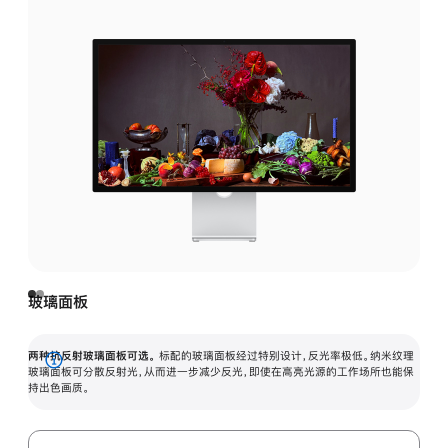
玻璃面板
两种抗反射玻璃面板可选。
标配的玻璃面板经过特别设计，反光率极低。纳米纹理
展
玻璃面板可分散反射光，从而进一步减少反光，即使在高亮光源的工作场所也能保
持出色画质。
开