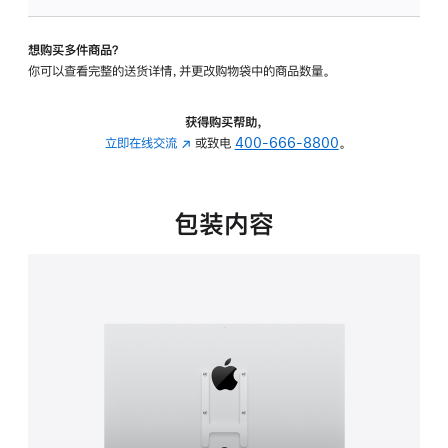
板
-
想购买多件商品？
VESA
你可以查看完整的送货详情，并更改购物袋中的商品数量。
支
架
转
获得购买帮助，
换
立即在线交流
(在
或致电
400-666-8800
。
器
新
的
窗
分
口
包装内容
期
中
付
打
款
开)
选
项)