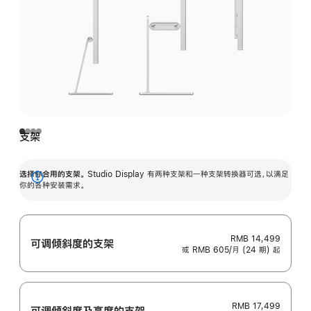
支架
选择你合用的支架。
Studio Display 有两种支架和一种支架转换器可选，以满足
展
你的各种安装需求。
开
RMB 14,499
可调倾斜度的支架
或 RMB 605/月 (24 期) 起
RMB 17,499
可调倾斜度及高‍度的支‍架