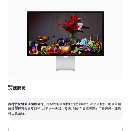
玻璃面板
两种抗反射玻璃面板可选。
标配的玻璃面板经过特别设计，反光率极低。纳米纹理
展
玻璃面板可分散反射光，从而进一步减少反光，即使在高亮光源的工作场所也能保
持出色画质。
开