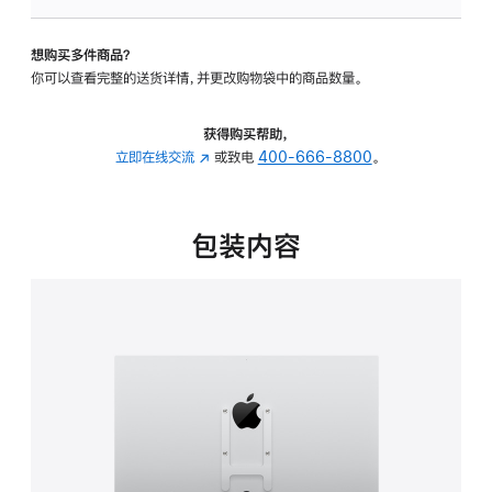
板
-
想购买多件商品？
VESA
你可以查看完整的送货详情，并更改购物袋中的商品数量。
支
架
转
获得购买帮助，
换
立即在线交流
(在
或致电
400-666-8800
。
器
新
的
窗
分
口
包装内容
期
中
付
打
款
开)
选
项)