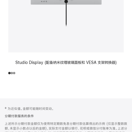
Studio Display (配备纳米纹理玻璃面板和 VESA 支架转换器)
网
脚
‡ 为近似值。金额可能随时间变动。
注
页
分期付款服务的条件
页
上述所示分期付款金额仅为使用特定期数免息分期付款估算得出的示例 (仅显示整数数
脚
额，未显示小数点以后的金额)，实际支付金额以银行、花呗或微信分付账单为准。上述分