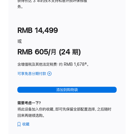
务
获得长达 3 年的技术支持和意外损坏保修服
务。
计
划
(适
RMB 14,499
用
于
或
Studio
RMB 605/月 (24 期)
Display
含增值税及其他法定税费
：约 RMB 1,678
脚
‡。
注
可享免息分期付款
(Studio
Display
-
添加到购物袋
纳
米
需要考虑一下？
纹
将此设备加入你的收藏，即可先保留全部配置选择，之后随时
理
回来再继续选购。
玻
璃
收藏
面