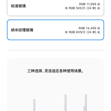
RMB 11,999
起
标准玻璃
或 RMB 500/月 (24 期) 起
RMB 14,499
起
纳米纹理玻璃
或 RMB 605/月 (24 期) 起
三种选择，灵活适应各种使用场景。
标