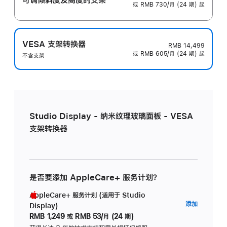
或 RMB 730/月 (24 期) 起
VESA 支架转换器
RMB 14,499
或 RMB 605/月 (24 期) 起
不含支架
Studio Display - 纳米纹理玻璃面板 - VESA
支架转换器
是否要添加 AppleCare+ 服务计划？
AppleCare+ 服务计划 (适用于 Studio
AppleC
添加
Display)
服
RMB 1,249
或
RMB 53/月 (24 期)