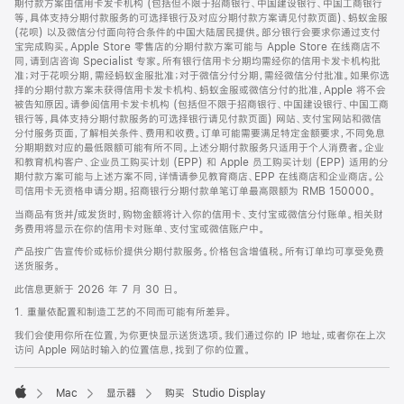
期付款方案由信用卡发卡机构 (包括但不限于招商银行、中国建设银行、中国工商银行
等，具体支持分期付款服务的可选择银行及对应分期付款方案请见付款页面)、蚂蚁金服
(花呗) 以及微信分付面向符合条件的中国大陆居民提供。部分银行会要求你通过支付
宝完成购买。Apple Store 零售店的分期付款方案可能与 Apple Store 在线商店不
同，请到店咨询 Specialist 专家。所有银行信用卡分期均需经你的信用卡发卡机构批
准；对于花呗分期，需经蚂蚁金服批准；对于微信分付分期，需经微信分付批准。如果你选
择的分期付款方案未获得信用卡发卡机构、蚂蚁金服或微信分付的批准，Apple 将不会
被告知原因。请参阅信用卡发卡机构 (包括但不限于招商银行、中国建设银行、中国工商
银行等，具体支持分期付款服务的可选择银行请见付款页面) 网站、支付宝网站和微信
分付服务页面，了解相关条件、费用和收费。订单可能需要满足特定金额要求，不同免息
分期期数对应的最低限额可能有所不同。上述分期付款服务只适用于个人消费者。企业
和教育机构客户、企业员工购买计划 (EPP) 和 Apple 员工购买计划 (EPP) 适用的分
期付款方案可能与上述方案不同，详情请参见教育商店、EPP 在线商店和企业商店。公
司信用卡无资格申请分期。招商银行分期付款单笔订单最高限额为 RMB 150000。
当商品有货并/或发货时，购物金额将计入你的信用卡、支付宝或微信分付账单。相关财
务费用将显示在你的信用卡对账单、支付宝或微信账户中。
产品按广告宣传价或标价提供分期付款服务。价格包含增值税。所有订单均可享受免费
送货服务。
此信息更新于 2026 年 7 月 30 日。
1. 重量依配置和制造工艺的不同而可能有所差异。
我们会使用你所在位置，为你更快显示送货选项。我们通过你的 IP 地址，或者你在上次
访问 Apple 网站时输入的位置信息，找到了你的位置。
Mac
显示器
购买 Studio Display