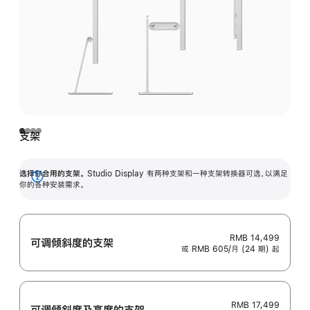
支架
选择你合用的支架。
Studio Display 有两种支架和一种支架转换器可选，以满足
展
你的各种安装需求。
开
RMB 14,499
可调倾斜度的支架
或 RMB 605/月 (24 期) 起
RMB 17,499
可调倾斜度及高‍度的支‍架