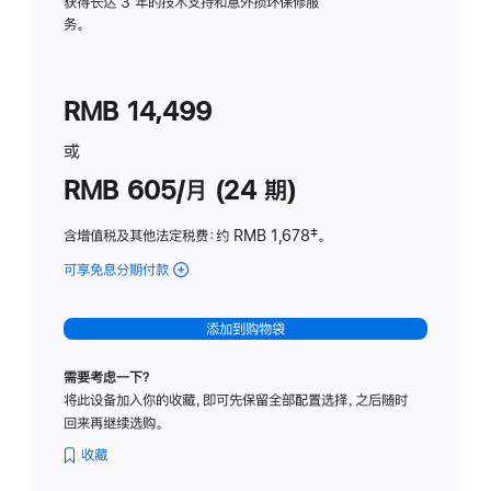
务
获得长达 3 年的技术支持和意外损坏保修服
务。
计
划
(适
RMB 14,499
用
于
或
Studio
RMB 605/月 (24 期)
Display
含增值税及其他法定税费
：约 RMB 1,678
脚
‡。
注
可享免息分期付款
(Studio
Display
-
添加到购物袋
纳
米
需要考虑一下？
纹
将此设备加入你的收藏，即可先保留全部配置选择，之后随时
理
回来再继续选购。
玻
璃
收藏
面