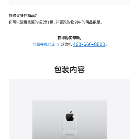
板
-
想购买多件商品？
VESA
你可以查看完整的送货详情，并更改购物袋中的商品数量。
支
架
转
获得购买帮助，
换
立即在线交流
(在
或致电
400-666-8800
。
器
新
的
窗
分
口
包装内容
期
中
付
打
款
开)
选
项)