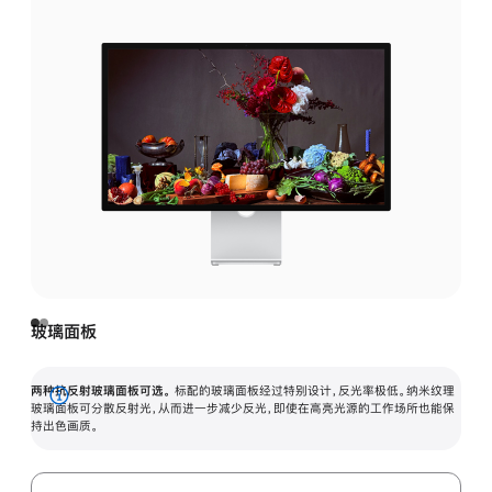
玻璃面板
两种抗反射玻璃面板可选。
标配的玻璃面板经过特别设计，反光率极低。纳米纹理
展
玻璃面板可分散反射光，从而进一步减少反光，即使在高亮光源的工作场所也能保
持出色画质。
开