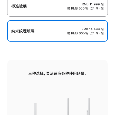
RMB 11,999
起
标准玻璃
或 RMB 500/月 (24 期) 起
RMB 14,499
起
纳米纹理玻璃
或 RMB 605/月 (24 期) 起
三种选择，灵活适应各种使用场景。
标