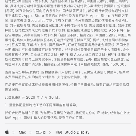
期付款方案由信用卡发卡机构 (包括但不限于招商银行、中国建设银行、中国工商银行
等，具体支持分期付款服务的可选择银行及对应分期付款方案请见付款页面)、蚂蚁金服
(花呗) 以及微信分付面向符合条件的中国大陆居民提供。部分银行会要求你通过支付
宝完成购买。Apple Store 零售店的分期付款方案可能与 Apple Store 在线商店不
同，请到店咨询 Specialist 专家。所有银行信用卡分期均需经你的信用卡发卡机构批
准；对于花呗分期，需经蚂蚁金服批准；对于微信分付分期，需经微信分付批准。如果你选
择的分期付款方案未获得信用卡发卡机构、蚂蚁金服或微信分付的批准，Apple 将不会
被告知原因。请参阅信用卡发卡机构 (包括但不限于招商银行、中国建设银行、中国工商
银行等，具体支持分期付款服务的可选择银行请见付款页面) 网站、支付宝网站和微信
分付服务页面，了解相关条件、费用和收费。订单可能需要满足特定金额要求，不同免息
分期期数对应的最低限额可能有所不同。上述分期付款服务只适用于个人消费者。企业
和教育机构客户、企业员工购买计划 (EPP) 和 Apple 员工购买计划 (EPP) 适用的分
期付款方案可能与上述方案不同，详情请参见教育商店、EPP 在线商店和企业商店。公
司信用卡无资格申请分期。招商银行分期付款单笔订单最高限额为 RMB 150000。
当商品有货并/或发货时，购物金额将计入你的信用卡、支付宝或微信分付账单。相关财
务费用将显示在你的信用卡对账单、支付宝或微信账户中。
产品按广告宣传价或标价提供分期付款服务。价格包含增值税。所有订单均可享受免费
送货服务。
此信息更新于 2026 年 7 月 30 日。
1. 重量依配置和制造工艺的不同而可能有所差异。
我们会使用你所在位置，为你更快显示送货选项。我们通过你的 IP 地址，或者你在上次
访问 Apple 网站时输入的位置信息，找到了你的位置。
Mac
显示器
购买 Studio Display