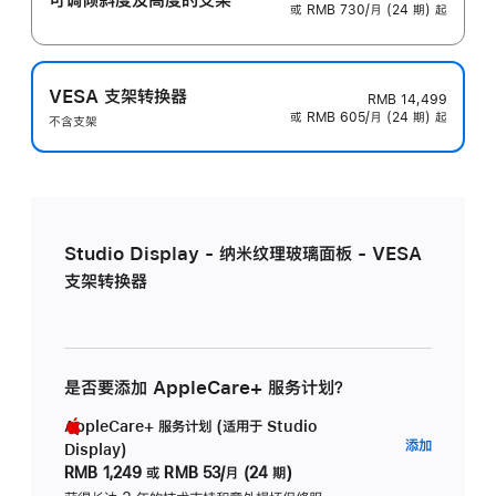
或 RMB 730/月 (24 期) 起
VESA 支架转换器
RMB 14,499
或 RMB 605/月 (24 期) 起
不含支架
Studio Display - 纳米纹理玻璃面板 - VESA
支架转换器
是否要添加 AppleCare+ 服务计划？
AppleCare+ 服务计划 (适用于 Studio
AppleC
添加
Display)
服
RMB 1,249
或
RMB 53/月 (24 期)