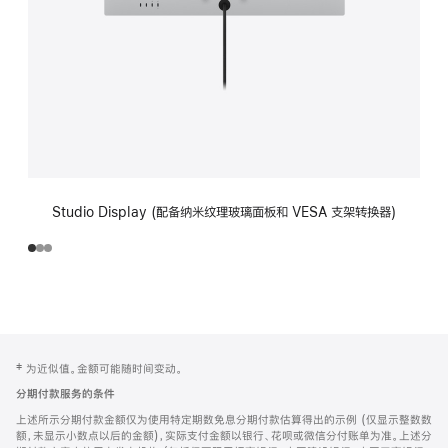
Studio Display (配备纳米纹理玻璃面板和 VESA 支架转换器)
网
脚
‡ 为近似值。金额可能随时间变动。
注
页
分期付款服务的条件
页
上述所示分期付款金额仅为使用特定期数免息分期付款估算得出的示例 (仅显示整数数
脚
额，未显示小数点以后的金额)，实际支付金额以银行、花呗或微信分付账单为准。上述分