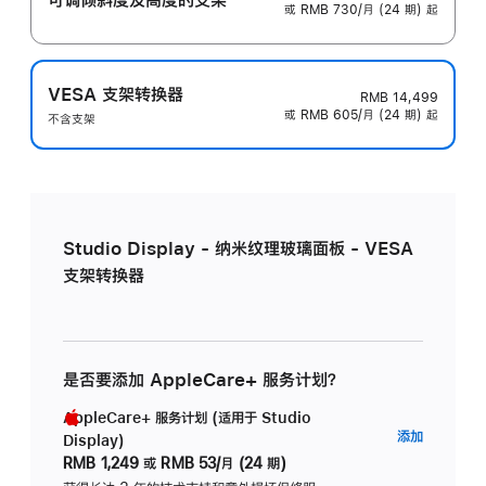
或 RMB 730/月 (24 期) 起
VESA 支架转换器
RMB 14,499
或 RMB 605/月 (24 期) 起
不含支架
Studio Display - 纳米纹理玻璃面板 - VESA
支架转换器
是否要添加 AppleCare+ 服务计划？
AppleCare+ 服务计划 (适用于 Studio
AppleC
添加
Display)
服
RMB 1,249
或
RMB 53/月 (24 期)