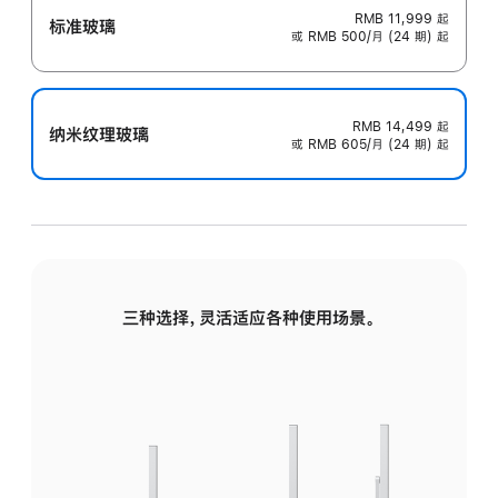
RMB 11,999
起
标准玻璃
或 RMB 500/月 (24 期) 起
RMB 14,499
起
纳米纹理玻璃
或 RMB 605/月 (24 期) 起
三种选择，灵活适应各种使用场景。
标