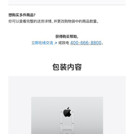
板
-
想购买多件商品？
VESA
你可以查看完整的送货详情，并更改购物袋中的商品数量。
支
架
转
获得购买帮助，
换
立即在线交流
(在
或致电
400-666-8800
。
器
新
的
窗
分
口
包装内容
期
中
付
打
款
开)
选
项)