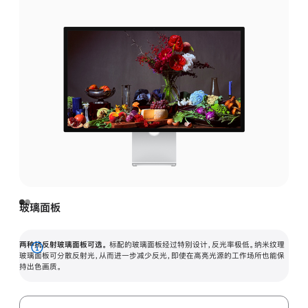
玻璃面板
两种抗反射玻璃面板可选。
标配的玻璃面板经过特别设计，反光率极低。纳米纹理
展
玻璃面板可分散反射光，从而进一步减少反光，即使在高亮光源的工作场所也能保
持出色画质。
开