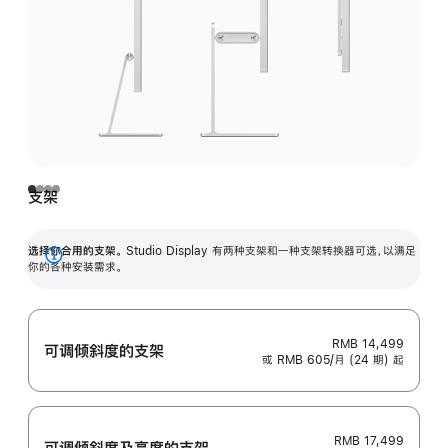
支架
选择你合用的支架。
Studio Display 有两种支架和一种支架转换器可选，以满足
展
你的各种安装需求。
开
RMB 14,499
可调倾斜度的支架
或 RMB 605/月 (24 期) 起
RMB 17,499
可调倾斜度及高‍度的支‍架