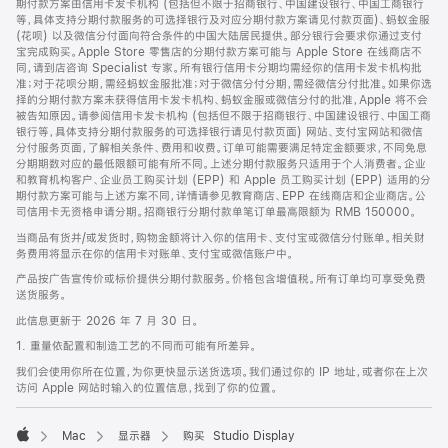
期付款方案由信用卡发卡机构 (包括但不限于招商银行、中国建设银行、中国工商银行
等，具体支持分期付款服务的可选择银行及对应分期付款方案请见付款页面)、蚂蚁金服
(花呗) 以及微信分付面向符合条件的中国大陆居民提供。部分银行会要求你通过支付
宝完成购买。Apple Store 零售店的分期付款方案可能与 Apple Store 在线商店不
同，请到店咨询 Specialist 专家。所有银行信用卡分期均需经你的信用卡发卡机构批
准；对于花呗分期，需经蚂蚁金服批准；对于微信分付分期，需经微信分付批准。如果你选
择的分期付款方案未获得信用卡发卡机构、蚂蚁金服或微信分付的批准，Apple 将不会
被告知原因。请参阅信用卡发卡机构 (包括但不限于招商银行、中国建设银行、中国工商
银行等，具体支持分期付款服务的可选择银行请见付款页面) 网站、支付宝网站和微信
分付服务页面，了解相关条件、费用和收费。订单可能需要满足特定金额要求，不同免息
分期期数对应的最低限额可能有所不同。上述分期付款服务只适用于个人消费者。企业
和教育机构客户、企业员工购买计划 (EPP) 和 Apple 员工购买计划 (EPP) 适用的分
期付款方案可能与上述方案不同，详情请参见教育商店、EPP 在线商店和企业商店。公
司信用卡无资格申请分期。招商银行分期付款单笔订单最高限额为 RMB 150000。
当商品有货并/或发货时，购物金额将计入你的信用卡、支付宝或微信分付账单。相关财
务费用将显示在你的信用卡对账单、支付宝或微信账户中。
产品按广告宣传价或标价提供分期付款服务。价格包含增值税。所有订单均可享受免费
送货服务。
此信息更新于 2026 年 7 月 30 日。
1. 重量依配置和制造工艺的不同而可能有所差异。
我们会使用你所在位置，为你更快显示送货选项。我们通过你的 IP 地址，或者你在上次
访问 Apple 网站时输入的位置信息，找到了你的位置。
Mac
显示器
购买 Studio Display