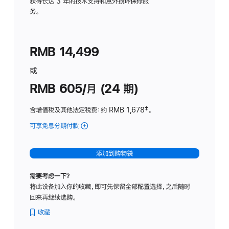
务
获得长达 3 年的技术支持和意外损坏保修服
务。
计
划
(适
RMB 14,499
用
于
或
Studio
RMB 605/月 (24 期)
Display
含增值税及其他法定税费
：约 RMB 1,678
脚
‡。
注
可享免息分期付款
(Studio
Display
-
添加到购物袋
纳
米
需要考虑一下？
纹
将此设备加入你的收藏，即可先保留全部配置选择，之后随时
理
回来再继续选购。
玻
璃
收藏
面