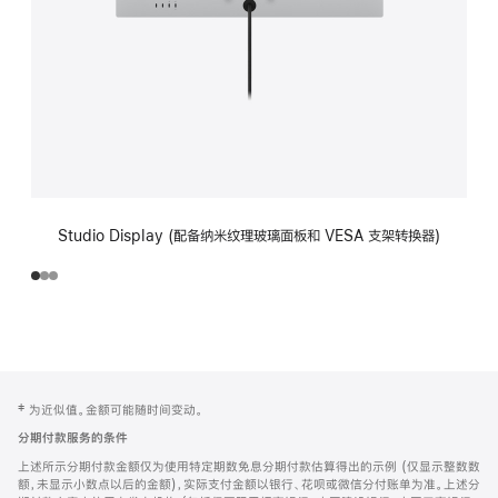
Studio Display (配备纳米纹理玻璃面板和 VESA 支架转换器)
网
脚
‡ 为近似值。金额可能随时间变动。
注
页
分期付款服务的条件
页
上述所示分期付款金额仅为使用特定期数免息分期付款估算得出的示例 (仅显示整数数
脚
额，未显示小数点以后的金额)，实际支付金额以银行、花呗或微信分付账单为准。上述分