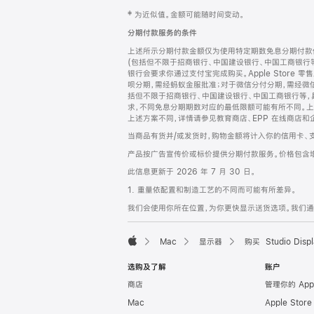
网
脚
‡ 为近似值。金额可能随时间变动。
注
页
分期付款服务的条件
页
上述所示分期付款金额仅为使用特定期数免息分期付款估
脚
(包括但不限于招商银行、中国建设银行、中国工商银行
银行会要求你通过支付宝完成购买。Apple Store 零
呗分期，需经蚂蚁金服批准；对于微信分付分期，需经微信
括但不限于招商银行、中国建设银行、中国工商银行等，
求，不同免息分期期数对应的最低限额可能有所不同。上述分
上述方案不同，详情请参见教育商店、EPP 在线商店和
当商品有货并/或发货时，购物金额将计入你的信用卡、
产品按广告宣传价或标价提供分期付款服务。价格包含
此信息更新于 2026 年 7 月 30 日。
1. 重量依配置和制造工艺的不同而可能有所差异。
我们会使用你所在位置，为你更快显示送货选项。我们通过你
Mac
显示器
购买 Studio Displ
Apple
选购及了解
账户
商店
管理你的 App
Mac
Apple Stor