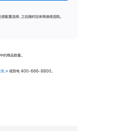
全部配置选择，之后随时回来再继续选购。
中的商品数量。
交流
(在
或致电
400-666-8800。
新
窗
口
中
打
开)