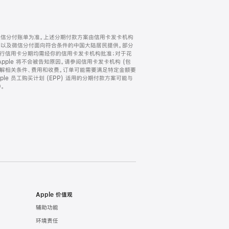
微信分付账单为准。上述分期付款方案由信用卡发卡机构
) 以及微信分付面向符合条件的中国大陆居民提供。部分
家。所有银行信用卡分期均需经你的信用卡发卡机构批准；对于花
ple 将不会被告知原因。请参阅信用卡发卡机构 (包
了解相关条件、费用和收费。订单可能需要满足特定金额要
e 员工购买计划 (EPP) 适用的分期付款方案可能与
。
Apple 价值观
辅助功能
环境责任