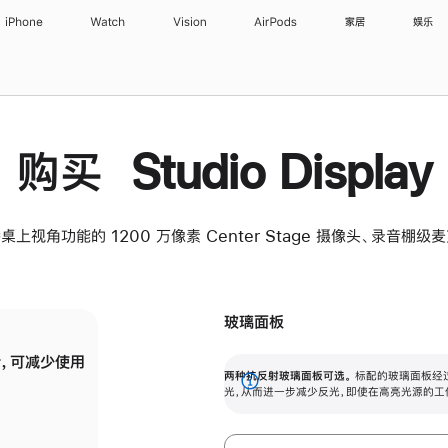
iPhone
Watch
Vision
AirPods
家居
娱乐
购买 Studio Display
桌上视角功能的 1200 万像素 Center Stage 摄像头、录音棚
玻璃面板
，可减少使用
纳米纹理玻璃面板可进一步减少反光，即使在
两种抗反射玻璃面板可选。
标配的玻璃面板经
。
有高亮光源的场所使用，也能保持出色画质。
展
光，从而进一步减少反光，即使在高亮光源的工
开