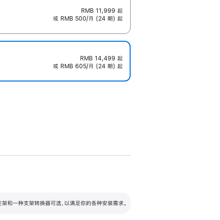
RMB 11,999
起
或 RMB 500/月 (24 期) 起
RMB 14,499
起
或 RMB 605/月 (24 期) 起
配可调倾斜度及高度的支架，额外增加 105
VESA 支架转换器
 有两种支架和一种支架转换器可选，以满足你的各种安装需求。
毫米的高度调节范围。
容的支架 (未随附)