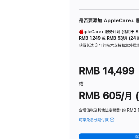
是否要添加 AppleCare+
AppleCare+ 服务计划 (适用于 Stu
RMB 1,249
或
RMB 53/月 (24 
获得长达 3 年的技术支持和意外损
RMB 14,499
或
RMB 605/月 (
含增值税及其他法定税费
：约 RMB 1
可享免息分期付款
(Studio
Display
-
添