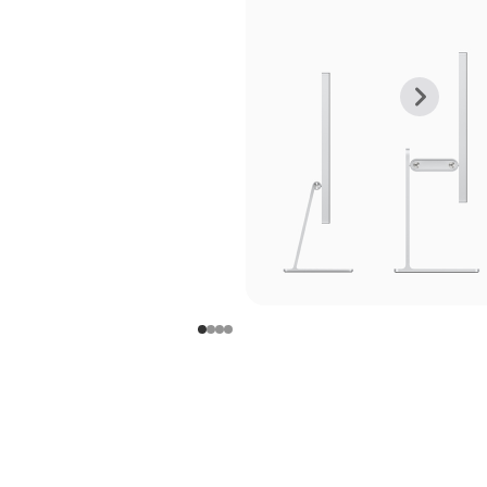
上
下
一
一
张
张
图
图
库
库
图
图
片
片
-
-
支
支
架
架