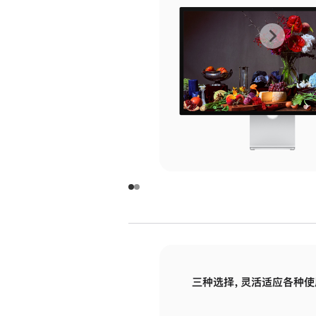
上
下
一
一
张
张
图
图
库
库
图
图
片
片
-
-
玻
玻
璃
璃
三种选择，灵活适应各种使
面
面
板
板