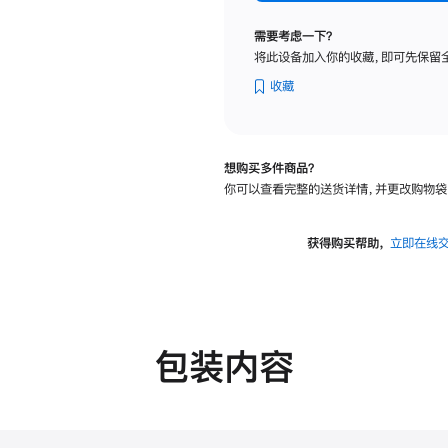
纳
米
需要考虑一下？
纹
将此设备加入你的收藏，即可先保留
理
玻
收藏
璃
面
板
想购买多件商品？
-
你可以查看完整的送货详情，并更改购物袋
VESA
支
架
获得购买帮助，
立即在线
转
换
器
的
分
包装内容
期
付
款
选
项)