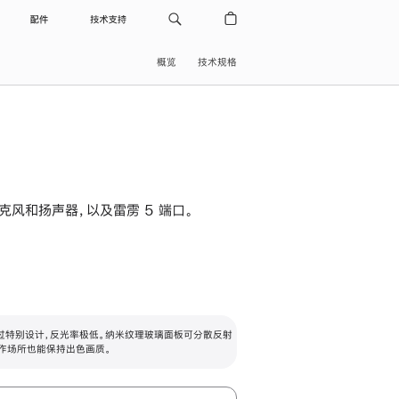
配件
技术支持
概览
技术规格
级麦克风和扬声器，以及雷雳 5 端口。
过特别设计，反光率极低。纳米纹理玻璃面板可分散反射
作场所也能保持出色画质。