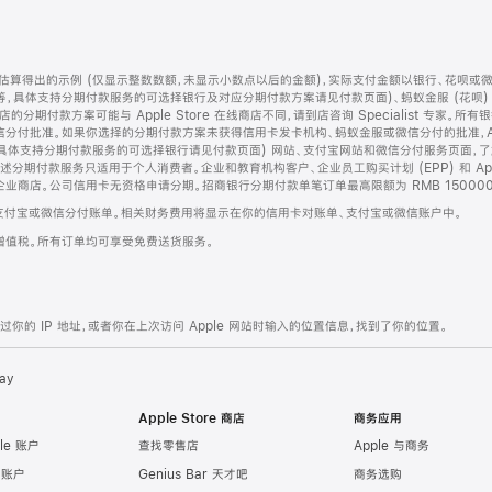
算得出的示例 (仅显示整数数额，未显示小数点以后的金额)，实际支付金额以银行、花呗或
等，具体支持分期付款服务的可选择银行及对应分期付款方案请见付款页面)、蚂蚁金服 (花呗
售店的分期付款方案可能与 Apple Store 在线商店不同，请到店咨询 Specialist 专
分付批准。如果你选择的分期付款方案未获得信用卡发卡机构、蚂蚁金服或微信分付的批准，Ap
具体支持分期付款服务的可选择银行请见付款页面) 网站、支付宝网站和微信分付服务页面，
期付款服务只适用于个人消费者。企业和教育机构客户、企业员工购买计划 (EPP) 和 Appl
企业商店。公司信用卡无资格申请分期。招商银行分期付款单笔订单最高限额为 RMB 150000
支付宝或微信分付账单。相关财务费用将显示在你的信用卡对账单、支付宝或微信账户中。
增值税。所有订单均可享受免费送货服务。
的 IP 地址，或者你在上次访问 Apple 网站时输入的位置信息，找到了你的位置。
ay
Apple Store 商店
商务应用
le 账户
查找零售店
Apple 与商务
e 账户
Genius Bar 天才吧
商务选购