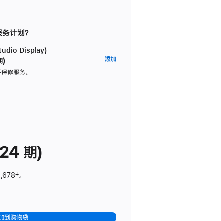
 服务计划？
dio Display)
AppleCare+
添加
期)
服
坏保修服务。
务
计
划
(适
用
于
24 期)
Studio
Display)
,678
脚
‡。
注
加到购物袋