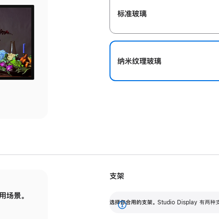
标准玻璃
纳米纹理玻璃
支架
用场景。
标配可调倾斜度的支架，提供 30 度的倾斜度
选
选择你合用的支架。
Studio Display
调节范围。
展