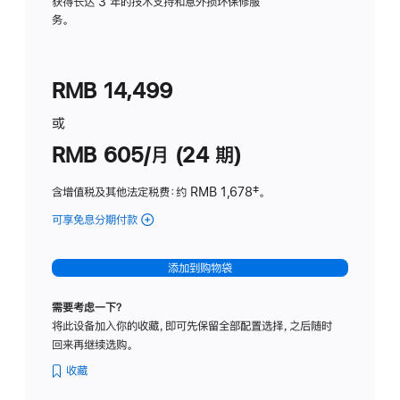
务
获得长达 3 年的技术支持和意外损坏保修服
务。
计
划
(适
RMB 14,499
用
于
或
Studio
RMB 605/月 (24 期)
Display
含增值税及其他法定税费
：约 RMB 1,678
脚
‡。
注
可享免息分期付款
(Studio
Display
-
添加到购物袋
纳
米
需要考虑一下？
纹
将此设备加入你的收藏，即可先保留全部配置选择，之后随时
理
回来再继续选购。
玻
璃
收藏
面