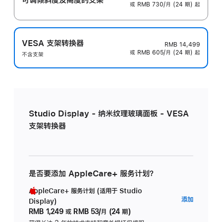
或 RMB 730/月 (24 期) 起
VESA 支架转换器
RMB 14,499
或 RMB 605/月 (24 期) 起
不含支架
Studio Display - 纳米纹理玻璃面板 - VESA
支架转换器
是否要添加 AppleCare+ 服务计划？
AppleCare+ 服务计划 (适用于 Studio
AppleC
添加
Display)
服
RMB 1,249
或
RMB 53/月 (24 期)