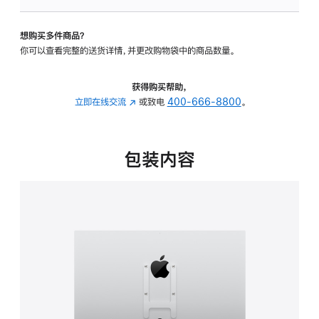
板
-
想购买多件商品？
VESA
你可以查看完整的送货详情，并更改购物袋中的商品数量。
支
架
转
获得购买帮助，
换
立即在线交流
(在
或致电
400-666-8800
。
器
新
的
窗
分
口
包装内容
期
中
付
打
款
开)
选
项)