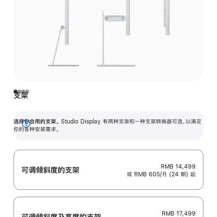
支架
选择你合用的支架。
Studio Display 有两种支架和一种支架转换器可选，以满足
展
你的各种安装需求。
开
RMB 14,499
可调倾斜度的支架
或 RMB 605/月 (24 期) 起
RMB 17,499
可调倾斜度及高‍度的支‍架