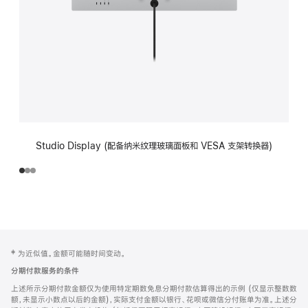
Studio Display (配备纳米纹理玻璃面板和 VESA 支架转换器)
网
脚
‡ 为近似值。金额可能随时间变动。
注
页
分期付款服务的条件
页
上述所示分期付款金额仅为使用特定期数免息分期付款估算得出的示例 (仅显示整数数
脚
额，未显示小数点以后的金额)，实际支付金额以银行、花呗或微信分付账单为准。上述分