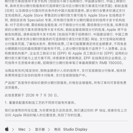
期付款方案由信用卡发卡机构 (包括但不限于招商银行、中国建设银行、中国工商银行
等，具体支持分期付款服务的可选择银行及对应分期付款方案请见付款页面)、蚂蚁金服
(花呗) 以及微信分付面向符合条件的中国大陆居民提供。部分银行会要求你通过支付
宝完成购买。Apple Store 零售店的分期付款方案可能与 Apple Store 在线商店不
同，请到店咨询 Specialist 专家。所有银行信用卡分期均需经你的信用卡发卡机构批
准；对于花呗分期，需经蚂蚁金服批准；对于微信分付分期，需经微信分付批准。如果你选
择的分期付款方案未获得信用卡发卡机构、蚂蚁金服或微信分付的批准，Apple 将不会
被告知原因。请参阅信用卡发卡机构 (包括但不限于招商银行、中国建设银行、中国工商
银行等，具体支持分期付款服务的可选择银行请见付款页面) 网站、支付宝网站和微信
分付服务页面，了解相关条件、费用和收费。订单可能需要满足特定金额要求，不同免息
分期期数对应的最低限额可能有所不同。上述分期付款服务只适用于个人消费者。企业
和教育机构客户、企业员工购买计划 (EPP) 和 Apple 员工购买计划 (EPP) 适用的分
期付款方案可能与上述方案不同，详情请参见教育商店、EPP 在线商店和企业商店。公
司信用卡无资格申请分期。招商银行分期付款单笔订单最高限额为 RMB 150000。
当商品有货并/或发货时，购物金额将计入你的信用卡、支付宝或微信分付账单。相关财
务费用将显示在你的信用卡对账单、支付宝或微信账户中。
产品按广告宣传价或标价提供分期付款服务。价格包含增值税。所有订单均可享受免费
送货服务。
此信息更新于 2026 年 7 月 30 日。
1. 重量依配置和制造工艺的不同而可能有所差异。
我们会使用你所在位置，为你更快显示送货选项。我们通过你的 IP 地址，或者你在上次
访问 Apple 网站时输入的位置信息，找到了你的位置。
Mac
显示器
购买 Studio Display