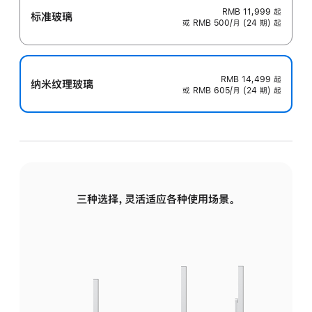
RMB 11,999
起
标准玻璃
或 RMB 500/月 (24 期) 起
RMB 14,499
起
纳米纹理玻璃
或 RMB 605/月 (24 期) 起
三种选择，灵活适应各种使用场景。
标