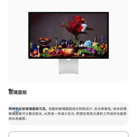
玻璃面板
两种抗反射玻璃面板可选。
标配的玻璃面板经过特别设计，反光率极低。纳米纹理
展
玻璃面板可分散反射光，从而进一步减少反光，即使在高亮光源的工作场所也能保
持出色画质。
开