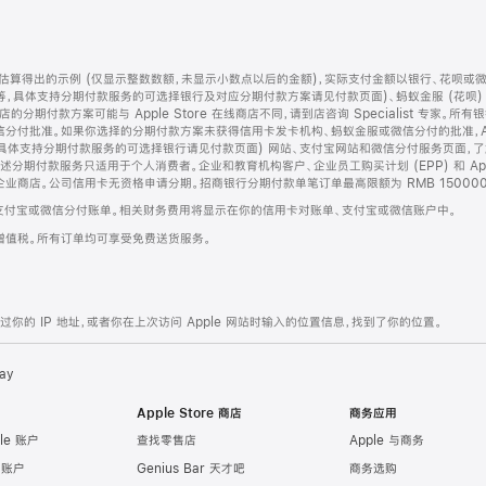
算得出的示例 (仅显示整数数额，未显示小数点以后的金额)，实际支付金额以银行、花呗或
等，具体支持分期付款服务的可选择银行及对应分期付款方案请见付款页面)、蚂蚁金服 (花呗
售店的分期付款方案可能与 Apple Store 在线商店不同，请到店咨询 Specialist 专
分付批准。如果你选择的分期付款方案未获得信用卡发卡机构、蚂蚁金服或微信分付的批准，Ap
具体支持分期付款服务的可选择银行请见付款页面) 网站、支付宝网站和微信分付服务页面，
期付款服务只适用于个人消费者。企业和教育机构客户、企业员工购买计划 (EPP) 和 Appl
企业商店。公司信用卡无资格申请分期。招商银行分期付款单笔订单最高限额为 RMB 150000
支付宝或微信分付账单。相关财务费用将显示在你的信用卡对账单、支付宝或微信账户中。
增值税。所有订单均可享受免费送货服务。
的 IP 地址，或者你在上次访问 Apple 网站时输入的位置信息，找到了你的位置。
ay
Apple Store 商店
商务应用
le 账户
查找零售店
Apple 与商务
e 账户
Genius Bar 天才吧
商务选购