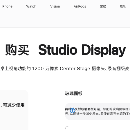
iPhone
Watch
Vision
AirPods
家居
娱乐
购买 Studio Display
桌上视角功能的 1200 万像素 Center Stage 摄像头、录音棚
玻璃面板
，可减少使用
纳米纹理玻璃面板可进一步减少反光，即使在
两种抗反射玻璃面板可选。
标配的玻璃面板经
。
有高亮光源的场所使用，也能保持出色画质。
展
光，从而进一步减少反光，即使在高亮光源的工
开