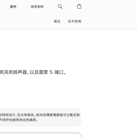
配件
技术支持
概览
技术规格
级麦克风和扬声器，以及雷雳 5 端口。
过特别设计，反光率极低。纳米纹理玻璃面板可分散反射
作场所也能保持出色画质。