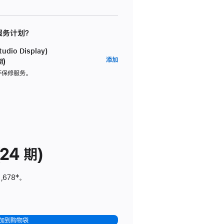
 服务计划？
dio Display)
AppleCare+
添加
期)
服
坏保修服务。
务
计
划
(适
用
于
24 期)
Studio
Display)
,678
脚
‡。
注
加到购物袋