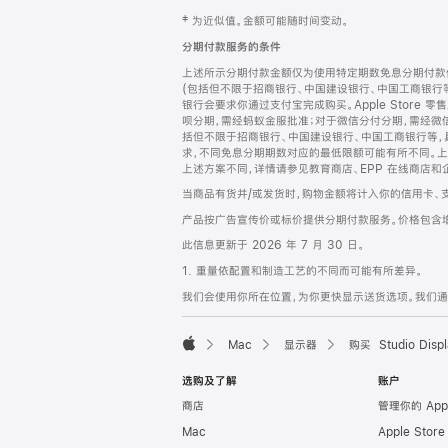
网
脚
‡ 为近似值。金额可能随时间变动。
注
页
分期付款服务的条件
页
上述所示分期付款金额仅为使用特定期数免息分期付款估
脚
(包括但不限于招商银行、中国建设银行、中国工商银行
银行会要求你通过支付宝完成购买。Apple Store 零
呗分期，需经蚂蚁金服批准；对于微信分付分期，需经微信
括但不限于招商银行、中国建设银行、中国工商银行等，
求，不同免息分期期数对应的最低限额可能有所不同。上述分
上述方案不同，详情请参见教育商店、EPP 在线商店和
当商品有货并/或发货时，购物金额将计入你的信用卡、
产品按广告宣传价或标价提供分期付款服务。价格包含
此信息更新于 2026 年 7 月 30 日。
1. 重量依配置和制造工艺的不同而可能有所差异。
我们会使用你所在位置，为你更快显示送货选项。我们通过你
Mac
显示器
购买 Studio Displ
Apple
选购及了解
账户
商店
管理你的 App
Mac
Apple Stor