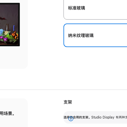
标准玻璃
纳米纹理玻璃
支架
用场景。
标配可调倾斜度的支架，提供 30 度的倾斜度
选
选择你合用的支架。
Studio Display
调节范围。
展