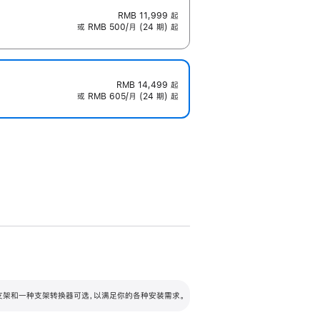
RMB 11,999
起
或 RMB 500/月 (24 期) 起
RMB 14,499
起
或 RMB 605/月 (24 期) 起
配可调倾斜度及高度的支架，额外增加 105
VESA 支架转换器
 有两种支架和一种支架转换器可选，以满足你的各种安装需求。
毫米的高度调节范围。
容的支架 (未随附)