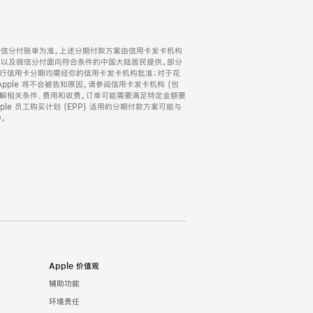
微信分付账单为准。上述分期付款方案由信用卡发卡机构
) 以及微信分付面向符合条件的中国大陆居民提供。部分
家。所有银行信用卡分期均需经你的信用卡发卡机构批准；对于花
ple 将不会被告知原因。请参阅信用卡发卡机构 (包
了解相关条件、费用和收费。订单可能需要满足特定金额要
e 员工购买计划 (EPP) 适用的分期付款方案可能与
。
Apple 价值观
辅助功能
环境责任