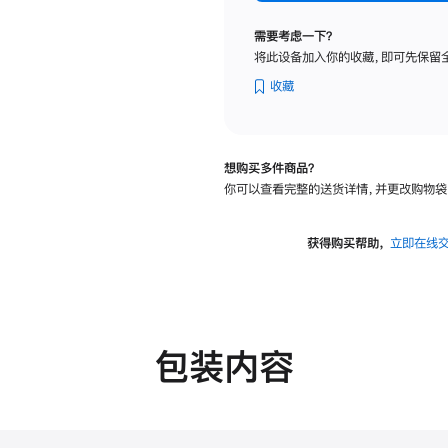
纳
米
需要考虑一下？
纹
将此设备加入你的收藏，即可先保留
理
玻
收藏
璃
面
板
想购买多件商品？
-
你可以查看完整的送货详情，并更改购物袋
VESA
支
架
获得购买帮助，
立即在线
转
换
器
的
分
包装内容
期
付
款
选
项)