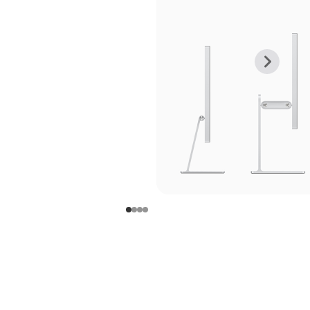
上
下
一
一
张
张
图
图
库
库
图
图
片
片
-
-
支
支
架
架