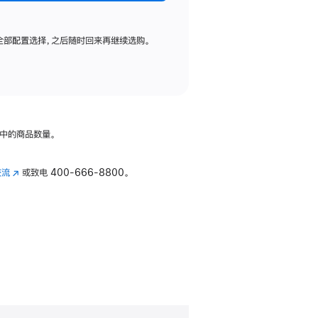
全部配置选择，之后随时回来再继续选购。
中的商品数量。
交流
(在
或致电
400-666-8800。
新
窗
口
中
打
开)