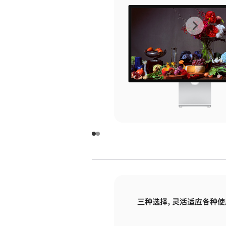
上
下
一
一
张
张
图
图
库
库
图
图
片
片
-
-
玻
玻
璃
璃
三种选择，灵活适应各种使
面
面
板
板