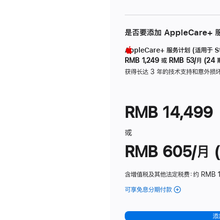
是否要添加 AppleCare+
AppleCare+ 服务计划 (适用于 Stu
RMB 1,249
或
RMB 53/月 (24 
获得长达 3 年的技术支持和意外损
RMB 14,499
或
RMB 605/月 (
含增值税及其他法定税费
：约 RMB 1
可享免息分期付款
(Studio
Display
-
添