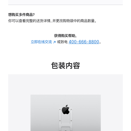
板
-
想购买多件商品？
VESA
你可以查看完整的送货详情，并更改购物袋中的商品数量。
支
架
转
获得购买帮助，
换
立即在线交流
(在
或致电
400-666-8800
。
器
新
的
窗
分
口
包装内容
期
中
付
打
款
开)
选
项)