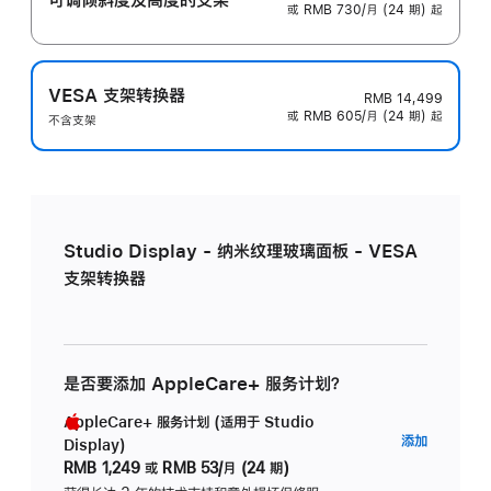
或 RMB 730/月 (24 期) 起
VESA 支架转换器
RMB 14,499
或 RMB 605/月 (24 期) 起
不含支架
Studio Display - 纳米纹理玻璃面板 - VESA
支架转换器
是否要添加 AppleCare+ 服务计划？
AppleCare+ 服务计划 (适用于 Studio
AppleC
添加
Display)
服
RMB 1,249
或
RMB 53/月 (24 期)