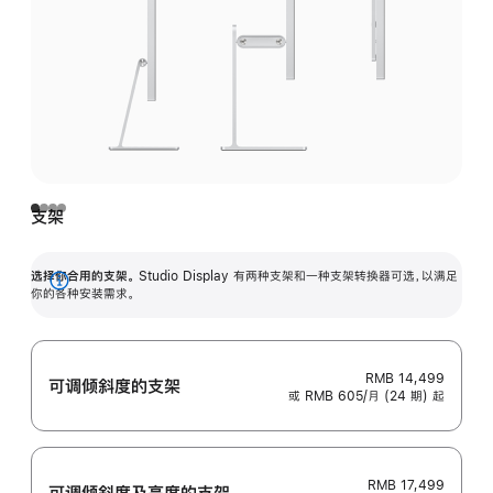
支架
选择你合用的支架。
Studio Display 有两种支架和一种支架转换器可选，以满足
展
你的各种安装需求。
开
RMB 14,499
可调倾斜度的支架
或 RMB 605/月 (24 期) 起
RMB 17,499
可调倾斜度及高‍度的支‍架