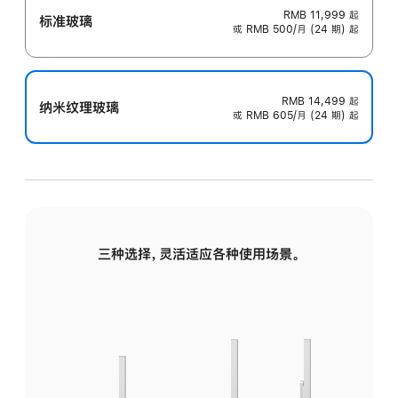
RMB 11,999
起
标准玻璃
或 RMB 500/月 (24 期) 起
RMB 14,499
起
纳米纹理玻璃
或 RMB 605/月 (24 期) 起
三种选择，灵活适应各种使用场景。
标