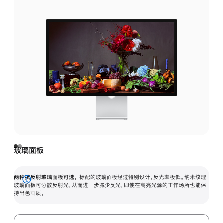
玻璃面板
两种抗反射玻璃面板可选。
标配的玻璃面板经过特别设计，反光率极低。纳米纹理
展
玻璃面板可分散反射光，从而进一步减少反光，即使在高亮光源的工作场所也能保
持出色画质。
开