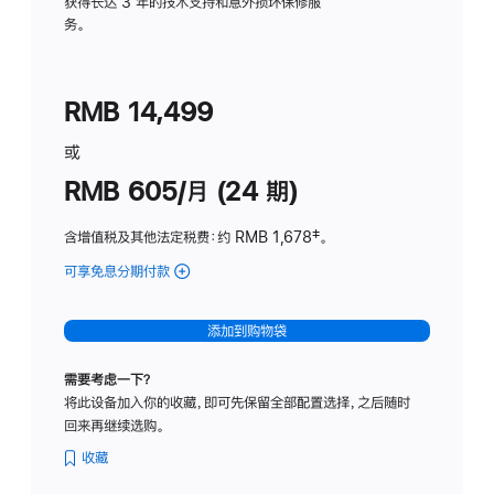
务
获得长达 3 年的技术支持和意外损坏保修服
务。
计
划
(适
RMB 14,499
用
于
或
Studio
RMB 605/月 (24 期)
Display
含增值税及其他法定税费
：约 RMB 1,678
脚
‡。
注
可享免息分期付款
(Studio
Display
-
添加到购物袋
纳
米
需要考虑一下？
纹
将此设备加入你的收藏，即可先保留全部配置选择，之后随时
理
回来再继续选购。
玻
璃
收藏
面