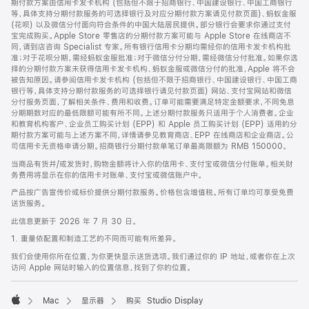
期付款方案由信用卡发卡机构 (包括但不限于招商银行、中国建设银行、中国工商银行
等，具体支持分期付款服务的可选择银行及对应分期付款方案请见付款页面)、蚂蚁金服
(花呗) 以及微信分付面向符合条件的中国大陆居民提供。部分银行会要求你通过支付
宝完成购买。Apple Store 零售店的分期付款方案可能与 Apple Store 在线商店不
同，请到店咨询 Specialist 专家。所有银行信用卡分期均需经你的信用卡发卡机构批
准；对于花呗分期，需经蚂蚁金服批准；对于微信分付分期，需经微信分付批准。如果你选
择的分期付款方案未获得信用卡发卡机构、蚂蚁金服或微信分付的批准，Apple 将不会
被告知原因。请参阅信用卡发卡机构 (包括但不限于招商银行、中国建设银行、中国工商
银行等，具体支持分期付款服务的可选择银行请见付款页面) 网站、支付宝网站和微信
分付服务页面，了解相关条件、费用和收费。订单可能需要满足特定金额要求，不同免息
分期期数对应的最低限额可能有所不同。上述分期付款服务只适用于个人消费者。企业
和教育机构客户、企业员工购买计划 (EPP) 和 Apple 员工购买计划 (EPP) 适用的分
期付款方案可能与上述方案不同，详情请参见教育商店、EPP 在线商店和企业商店。公
司信用卡无资格申请分期。招商银行分期付款单笔订单最高限额为 RMB 150000。
当商品有货并/或发货时，购物金额将计入你的信用卡、支付宝或微信分付账单。相关财
务费用将显示在你的信用卡对账单、支付宝或微信账户中。
产品按广告宣传价或标价提供分期付款服务。价格包含增值税。所有订单均可享受免费
送货服务。
此信息更新于 2026 年 7 月 30 日。
1. 重量依配置和制造工艺的不同而可能有所差异。
我们会使用你所在位置，为你更快显示送货选项。我们通过你的 IP 地址，或者你在上次
访问 Apple 网站时输入的位置信息，找到了你的位置。
Mac
显示器
购买 Studio Display