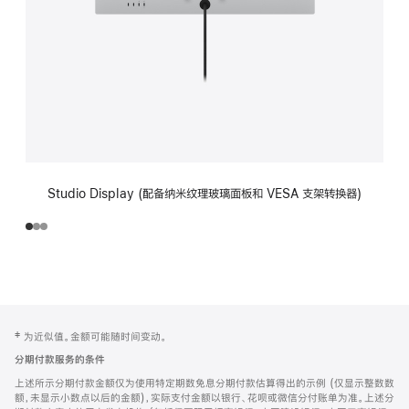
Studio Display (配备纳米纹理玻璃面板和 VESA 支架转换器)
网
脚
‡ 为近似值。金额可能随时间变动。
注
页
分期付款服务的条件
页
上述所示分期付款金额仅为使用特定期数免息分期付款估算得出的示例 (仅显示整数数
脚
额，未显示小数点以后的金额)，实际支付金额以银行、花呗或微信分付账单为准。上述分