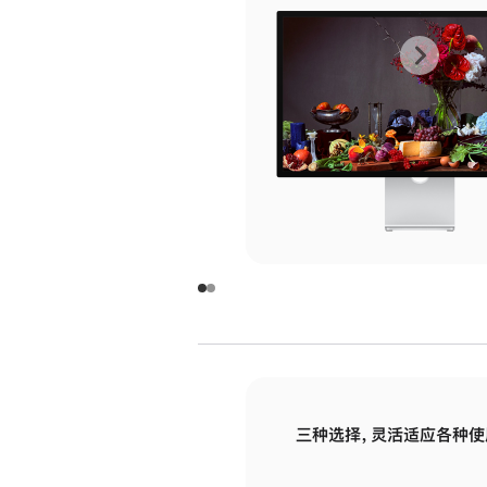
上
下
一
一
张
张
图
图
库
库
图
图
片
片
-
-
玻
玻
璃
璃
三种选择，灵活适应各种使
面
面
板
板