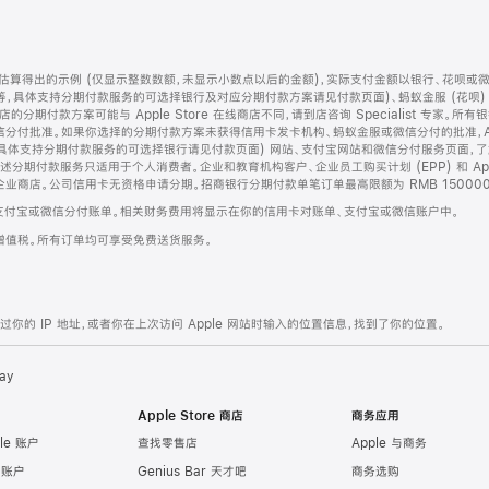
算得出的示例 (仅显示整数数额，未显示小数点以后的金额)，实际支付金额以银行、花呗或
等，具体支持分期付款服务的可选择银行及对应分期付款方案请见付款页面)、蚂蚁金服 (花呗
售店的分期付款方案可能与 Apple Store 在线商店不同，请到店咨询 Specialist 专
分付批准。如果你选择的分期付款方案未获得信用卡发卡机构、蚂蚁金服或微信分付的批准，Ap
具体支持分期付款服务的可选择银行请见付款页面) 网站、支付宝网站和微信分付服务页面，
期付款服务只适用于个人消费者。企业和教育机构客户、企业员工购买计划 (EPP) 和 Appl
企业商店。公司信用卡无资格申请分期。招商银行分期付款单笔订单最高限额为 RMB 150000
支付宝或微信分付账单。相关财务费用将显示在你的信用卡对账单、支付宝或微信账户中。
增值税。所有订单均可享受免费送货服务。
的 IP 地址，或者你在上次访问 Apple 网站时输入的位置信息，找到了你的位置。
ay
Apple Store 商店
商务应用
le 账户
查找零售店
Apple 与商务
e 账户
Genius Bar 天才吧
商务选购