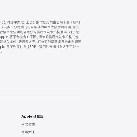
微信分付账单为准。上述分期付款方案由信用卡发卡机构
) 以及微信分付面向符合条件的中国大陆居民提供。部分
家。所有银行信用卡分期均需经你的信用卡发卡机构批准；对于花
ple 将不会被告知原因。请参阅信用卡发卡机构 (包
了解相关条件、费用和收费。订单可能需要满足特定金额要
e 员工购买计划 (EPP) 适用的分期付款方案可能与
。
Apple 价值观
辅助功能
环境责任