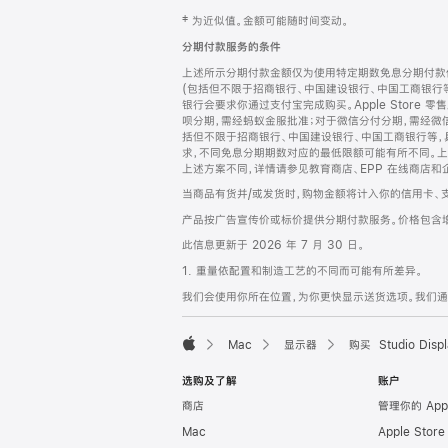
网
脚
‡ 为近似值。金额可能随时间变动。
注
页
分期付款服务的条件
页
上述所示分期付款金额仅为使用特定期数免息分期付款估
脚
(包括但不限于招商银行、中国建设银行、中国工商银行
银行会要求你通过支付宝完成购买。Apple Store 零
呗分期，需经蚂蚁金服批准；对于微信分付分期，需经微信
括但不限于招商银行、中国建设银行、中国工商银行等，
求，不同免息分期期数对应的最低限额可能有所不同。上述分
上述方案不同，详情请参见教育商店、EPP 在线商店和
当商品有货并/或发货时，购物金额将计入你的信用卡、
产品按广告宣传价或标价提供分期付款服务。价格包含
此信息更新于 2026 年 7 月 30 日。
1. 重量依配置和制造工艺的不同而可能有所差异。
我们会使用你所在位置，为你更快显示送货选项。我们通过你
Mac
显示器
购买 Studio Displ
Apple
选购及了解
账户
商店
管理你的 App
Mac
Apple Stor