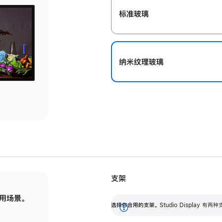
标准玻璃
纳米纹理玻璃
支架
用场景。
标配可调倾斜度的支架，提供 30 度的倾斜度
选
选择你合用的支架。
Studio Display
调节范围。
展