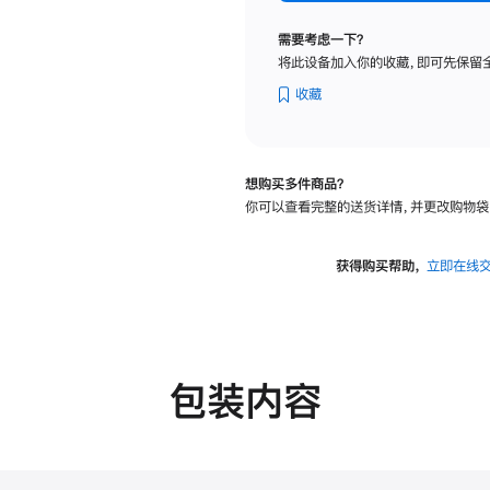
纳
米
需要考虑一下？
纹
将此设备加入你的收藏，即可先保留
理
玻
收藏
璃
面
板
想购买多件商品？
-
你可以查看完整的送货详情，并更改购物袋
VESA
支
架
获得购买帮助，
立即在线
转
换
器
的
分
包装内容
期
付
款
选
项)