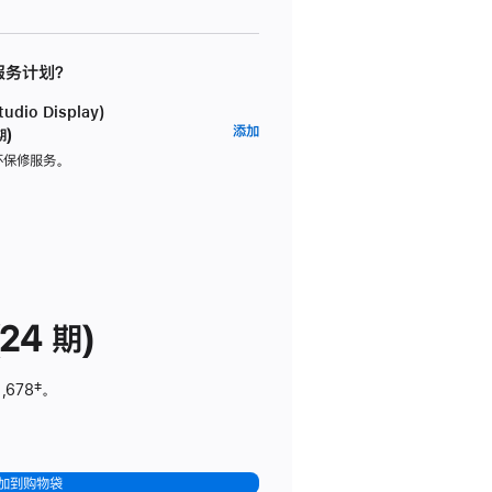
 服务计划？
dio Display)
AppleCare+
添加
期)
服
坏保修服务。
务
计
划
(适
用
于
24 期)
Studio
Display)
,678
脚
‡。
注
加到购物袋