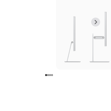
上
下
一
一
张
张
图
图
库
库
图
图
片
片
-
-
支
支
架
架