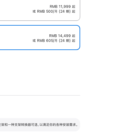
RMB 11,999
起
或 RMB 500/月 (24 期) 起
RMB 14,499
起
或 RMB 605/月 (24 期) 起
配可调倾斜度及高度的支架，额外增加 105
VESA 支架转换器
 有两种支架和一种支架转换器可选，以满足你的各种安装需求。
毫米的高度调节范围。
容的支架 (未随附)