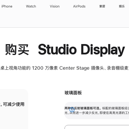
iPhone
Watch
Vision
AirPods
家居
娱乐
购买 Studio Display
桌上视角功能的 1200 万像素 Center Stage 摄像头、录音棚
玻璃面板
，可减少使用
纳米纹理玻璃面板可进一步减少反光，即使在
两种抗反射玻璃面板可选。
标配的玻璃面板经
。
有高亮光源的场所使用，也能保持出色画质。
展
光，从而进一步减少反光，即使在高亮光源的工
开