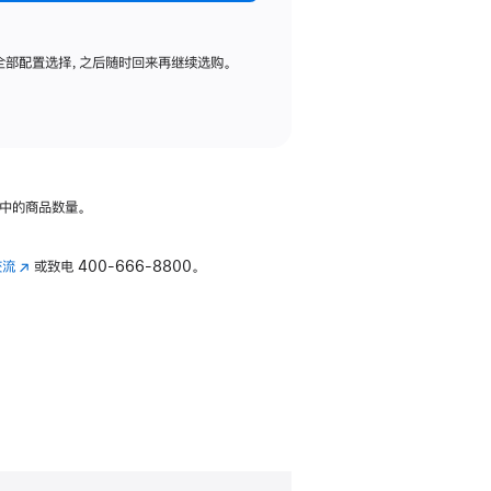
全部配置选择，之后随时回来再继续选购。
中的商品数量。
交流
(在
或致电
400-666-8800。
新
窗
口
中
打
开)