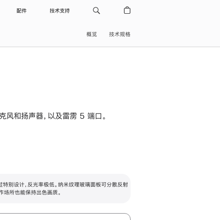
配件
技术支持
概览
技术规格
级麦克风和扬声器，以及雷雳 5 端口。
过特别设计，反光率极低。纳米纹理玻璃面板可分散反射
作场所也能保持出色画质。