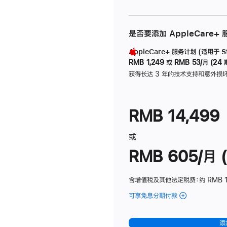
是否要添加 AppleCare+
AppleCare+ 服务计划 (适用于 Stu
RMB 1,249
或
RMB 53/月 (24 
获得长达 3 年的技术支持和意外损
RMB 14,499
或
RMB 605/月 (
含增值税及其他法定税费
：约 RMB 1
可享免息分期付款
(Studio
Display
-
添