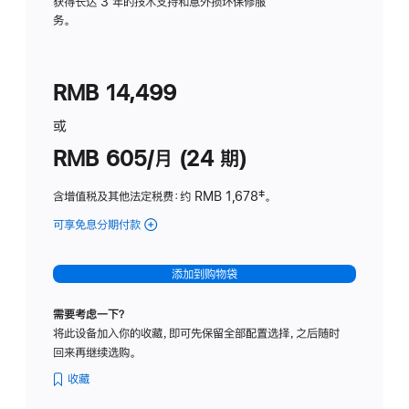
务
获得长达 3 年的技术支持和意外损坏保修服
务。
计
划
(适
RMB 14,499
用
于
或
Studio
RMB 605/月 (24 期)
Display
含增值税及其他法定税费
：约 RMB 1,678
脚
‡。
注
可享免息分期付款
(Studio
Display
-
添加到购物袋
纳
米
需要考虑一下？
纹
将此设备加入你的收藏，即可先保留全部配置选择，之后随时
理
回来再继续选购。
玻
璃
收藏
面