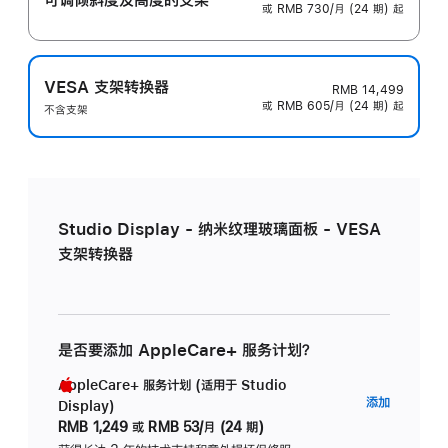
或 RMB 730/月 (24 期) 起
VESA 支架转换器
RMB 14,499
或 RMB 605/月 (24 期) 起
不含支架
Studio Display - 纳米纹理玻璃面板 - VESA
支架转换器
是否要添加 AppleCare+ 服务计划？
AppleCare+ 服务计划 (适用于 Studio
AppleC
添加
Display)
服
RMB 1,249
或
RMB 53/月 (24 期)