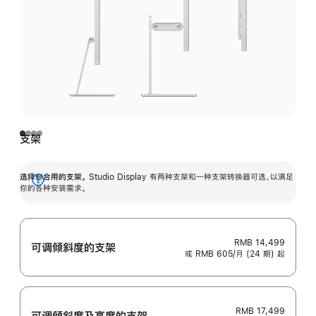
支架
选择你合用的支架。
Studio Display 有两种支架和一种支架转换器可选，以满足
展
你的各种安装需求。
开
RMB 14,499
可调倾斜度的支架
或 RMB 605/月 (24 期) 起
RMB 17,499
可调倾斜度及高‍度的支‍架