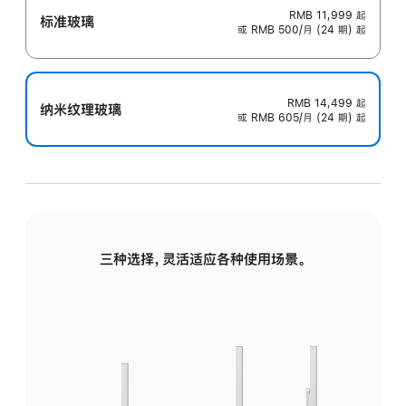
RMB 11,999
起
标准玻璃
或 RMB 500/月 (24 期) 起
RMB 14,499
起
纳米纹理玻璃
或 RMB 605/月 (24 期) 起
三种选择，灵活适应各种使用场景。
标