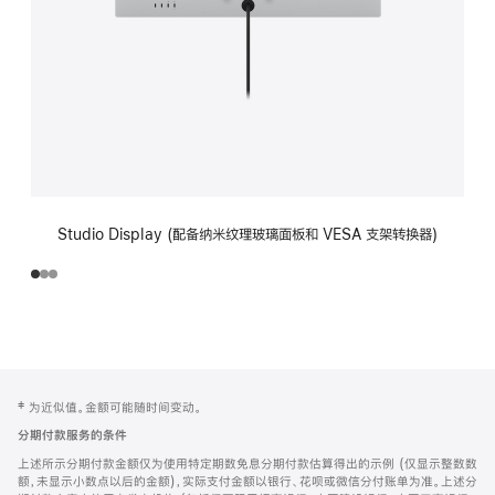
Studio Display (配备纳米纹理玻璃面板和 VESA 支架转换器)
网
脚
‡ 为近似值。金额可能随时间变动。
注
页
分期付款服务的条件
页
上述所示分期付款金额仅为使用特定期数免息分期付款估算得出的示例 (仅显示整数数
脚
额，未显示小数点以后的金额)，实际支付金额以银行、花呗或微信分付账单为准。上述分