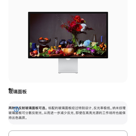
玻璃面板
两种抗反射玻璃面板可选。
标配的玻璃面板经过特别设计，反光率极低。纳米纹理
展
玻璃面板可分散反射光，从而进一步减少反光，即使在高亮光源的工作场所也能保
持出色画质。
开