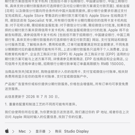
期付款方案由信用卡发卡机构 (包括但不限于招商银行、中国建设银行、中国工商银行
等，具体支持分期付款服务的可选择银行及对应分期付款方案请见付款页面)、蚂蚁金服
(花呗) 以及微信分付面向符合条件的中国大陆居民提供。部分银行会要求你通过支付
宝完成购买。Apple Store 零售店的分期付款方案可能与 Apple Store 在线商店不
同，请到店咨询 Specialist 专家。所有银行信用卡分期均需经你的信用卡发卡机构批
准；对于花呗分期，需经蚂蚁金服批准；对于微信分付分期，需经微信分付批准。如果你选
择的分期付款方案未获得信用卡发卡机构、蚂蚁金服或微信分付的批准，Apple 将不会
被告知原因。请参阅信用卡发卡机构 (包括但不限于招商银行、中国建设银行、中国工商
银行等，具体支持分期付款服务的可选择银行请见付款页面) 网站、支付宝网站和微信
分付服务页面，了解相关条件、费用和收费。订单可能需要满足特定金额要求，不同免息
分期期数对应的最低限额可能有所不同。上述分期付款服务只适用于个人消费者。企业
和教育机构客户、企业员工购买计划 (EPP) 和 Apple 员工购买计划 (EPP) 适用的分
期付款方案可能与上述方案不同，详情请参见教育商店、EPP 在线商店和企业商店。公
司信用卡无资格申请分期。招商银行分期付款单笔订单最高限额为 RMB 150000。
当商品有货并/或发货时，购物金额将计入你的信用卡、支付宝或微信分付账单。相关财
务费用将显示在你的信用卡对账单、支付宝或微信账户中。
产品按广告宣传价或标价提供分期付款服务。价格包含增值税。所有订单均可享受免费
送货服务。
此信息更新于 2026 年 7 月 30 日。
1. 重量依配置和制造工艺的不同而可能有所差异。
我们会使用你所在位置，为你更快显示送货选项。我们通过你的 IP 地址，或者你在上次
访问 Apple 网站时输入的位置信息，找到了你的位置。
Mac
显示器
购买 Studio Display