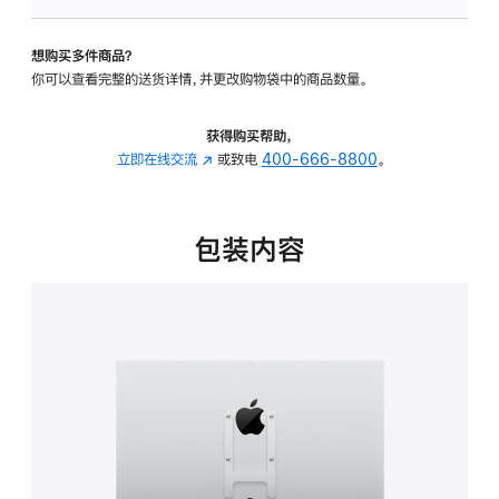
板
-
想购买多件商品？
VESA
你可以查看完整的送货详情，并更改购物袋中的商品数量。
支
架
转
获得购买帮助，
换
立即在线交流
(在
或致电
400-666-8800
。
器
新
的
窗
分
口
包装内容
期
中
付
打
款
开)
选
项)