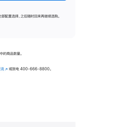
全部配置选择，之后随时回来再继续选购。
中的商品数量。
交流
(在
或致电
400-666-8800。
新
窗
口
中
打
开)