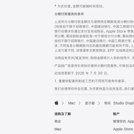
网
脚
‡ 为近似值。金额可能随时间变动。
注
页
分期付款服务的条件
页
上述所示分期付款金额仅为使用特定期数免息分期付款估
脚
(包括但不限于招商银行、中国建设银行、中国工商银行
银行会要求你通过支付宝完成购买。Apple Store 零
呗分期，需经蚂蚁金服批准；对于微信分付分期，需经微信
括但不限于招商银行、中国建设银行、中国工商银行等，
求，不同免息分期期数对应的最低限额可能有所不同。上述分
上述方案不同，详情请参见教育商店、EPP 在线商店和
当商品有货并/或发货时，购物金额将计入你的信用卡、
产品按广告宣传价或标价提供分期付款服务。价格包含
此信息更新于 2026 年 7 月 30 日。
1. 重量依配置和制造工艺的不同而可能有所差异。
我们会使用你所在位置，为你更快显示送货选项。我们通过你
Mac
显示器
购买 Studio Displ
Apple
选购及了解
账户
商店
管理你的 App
Mac
Apple Stor