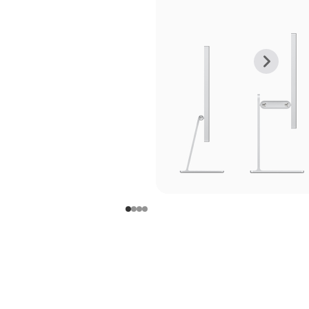
上
下
一
一
张
张
图
图
库
库
图
图
片
片
-
-
支
支
架
架