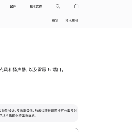
配件
技术支持
概览
技术规格
级麦克风和扬声器，以及雷雳 5 端口。
过特别设计，反光率极低。纳米纹理玻璃面板可分散反射
作场所也能保持出色画质。