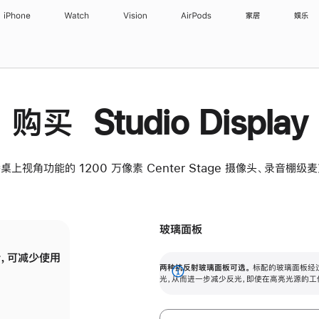
iPhone
Watch
Vision
AirPods
家居
娱乐
购买 Studio Display
桌上视角功能的 1200 万像素 Center Stage 摄像头、录音棚
玻璃面板
，可减少使用
纳米纹理玻璃面板可进一步减少反光，即使在
两种抗反射玻璃面板可选。
标配的玻璃面板经
。
有高亮光源的场所使用，也能保持出色画质。
展
光，从而进一步减少反光，即使在高亮光源的工
开