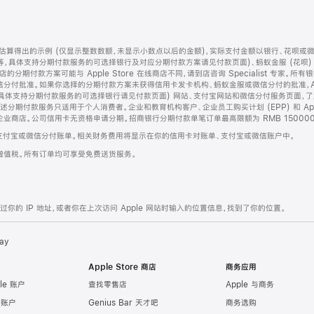
算得出的示例 (仅显示整数数额，未显示小数点以后的金额)，实际支付金额以银行、花呗或
等，具体支持分期付款服务的可选择银行及对应分期付款方案请见付款页面)、蚂蚁金服 (花呗
售店的分期付款方案可能与 Apple Store 在线商店不同，请到店咨询 Specialist 专
分付批准。如果你选择的分期付款方案未获得信用卡发卡机构、蚂蚁金服或微信分付的批准，Ap
具体支持分期付款服务的可选择银行请见付款页面) 网站、支付宝网站和微信分付服务页面，
期付款服务只适用于个人消费者。企业和教育机构客户、企业员工购买计划 (EPP) 和 Appl
企业商店。公司信用卡无资格申请分期。招商银行分期付款单笔订单最高限额为 RMB 150000
支付宝或微信分付账单。相关财务费用将显示在你的信用卡对账单、支付宝或微信账户中。
增值税。所有订单均可享受免费送货服务。
的 IP 地址，或者你在上次访问 Apple 网站时输入的位置信息，找到了你的位置。
ay
Apple Store 商店
商务应用
le 账户
查找零售店
Apple 与商务
e 账户
Genius Bar 天才吧
商务选购