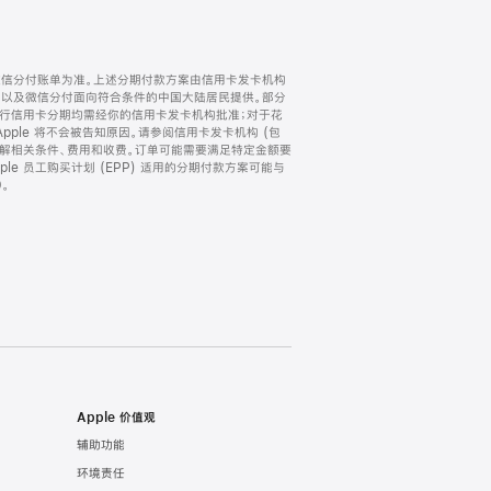
微信分付账单为准。上述分期付款方案由信用卡发卡机构
) 以及微信分付面向符合条件的中国大陆居民提供。部分
家。所有银行信用卡分期均需经你的信用卡发卡机构批准；对于花
ple 将不会被告知原因。请参阅信用卡发卡机构 (包
了解相关条件、费用和收费。订单可能需要满足特定金额要
e 员工购买计划 (EPP) 适用的分期付款方案可能与
。
Apple 价值观
辅助功能
环境责任