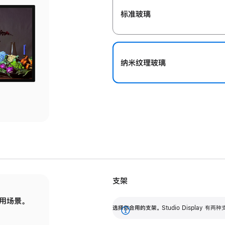
标准玻璃
纳米纹理玻璃
支架
用场景。
标配可调倾斜度的支架，提供 30 度的倾斜度
选
选择你合用的支架。
Studio Display
调节范围。
展