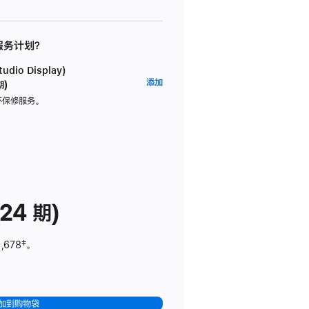
 服务计划？
dio Display)
AppleCare+
添加
期)
服
坏保修服务。
务
计
划
(适
用
于
24 期)
Studio
Display)
,678
脚
‡。
注
加到购物袋