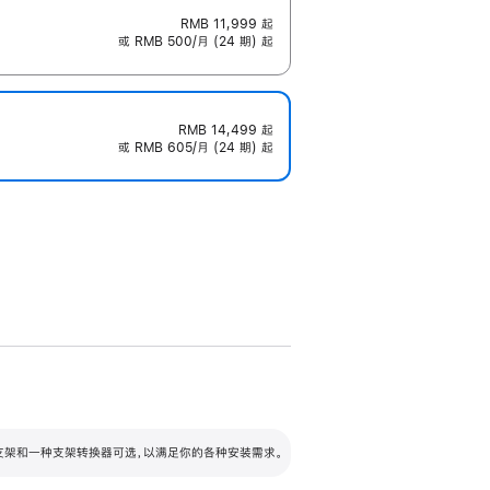
RMB 11,999
起
或 RMB 500/月 (24 期) 起
RMB 14,499
起
或 RMB 605/月 (24 期) 起
配可调倾斜度及高度的支架，额外增加 105
VESA 支架转换器
 有两种支架和一种支架转换器可选，以满足你的各种安装需求。
毫米的高度调节范围。
容的支架 (未随附)