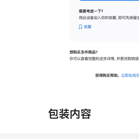
纳
米
需要考虑一下？
纹
将此设备加入你的收藏，即可先保留
理
玻
收藏
璃
面
板
想购买多件商品？
-
你可以查看完整的送货详情，并更改购物袋
VESA
支
架
获得购买帮助，
立即在线
转
换
器
的
分
包装内容
期
付
款
选
项)