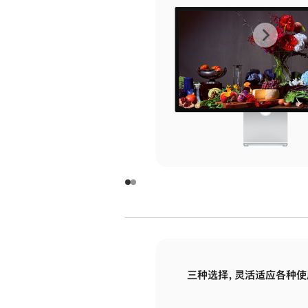
上
下
一
一
张
张
图
图
库
库
图
图
片
片
-
-
玻
玻
璃
璃
三种选择，灵活适应各种使
面
面
板
板