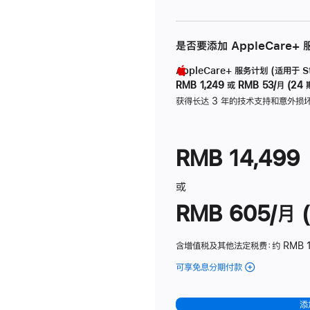
是否要添加 AppleCare+
AppleCare+ 服务计划 (适用于 Stu
RMB 1,249
或
RMB 53/月 (24 
获得长达 3 年的技术支持和意外损
RMB 14,499
或
RMB 605/月 (
含增值税及其他法定税费
：约 RMB 1
可享免息分期付款
(Studio
Display
-
添