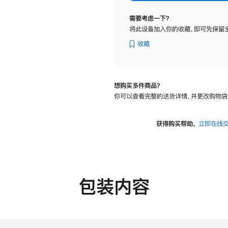
纳
米
需要考虑一下？
纹
将此设备加入你的收藏，即可先保留
理
玻
收藏
璃
面
板
想购买多件商品？
-
你可以查看完整的送货详情，并更改购物袋
VESA
支
架
获得购买帮助，
立即在线
转
换
器
的
分
包装内容
期
付
款
选
项)