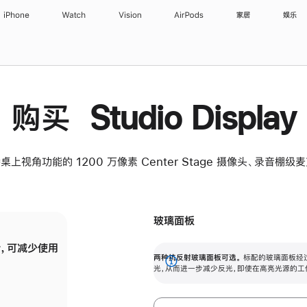
iPhone
Watch
Vision
AirPods
家居
娱乐
购买 Studio Display
桌上视角功能的 1200 万像素 Center Stage 摄像头、录音棚
玻璃面板
，可减少使用
纳米纹理玻璃面板可进一步减少反光，即使在
两种抗反射玻璃面板可选。
标配的玻璃面板经
。
有高亮光源的场所使用，也能保持出色画质。
展
光，从而进一步减少反光，即使在高亮光源的工
开