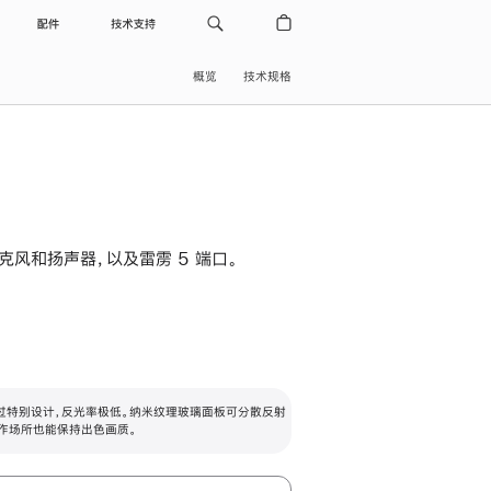
配件
技术支持
概览
技术规格
级麦克风和扬声器，以及雷雳 5 端口。
过特别设计，反光率极低。纳米纹理玻璃面板可分散反射
作场所也能保持出色画质。