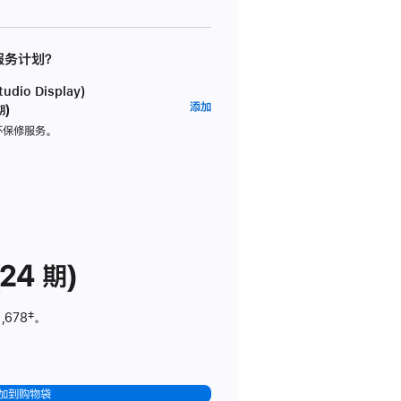
 服务计划？
dio Display)
AppleCare+
添加
期)
服
坏保修服务。
务
计
划
(适
用
于
24 期)
Studio
Display)
,678
脚
‡。
注
加到购物袋