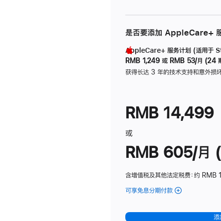
是否要添加 AppleCare+
AppleCare+ 服务计划 (适用于 Stu
RMB 1,249
或
RMB 53/月 (24 
获得长达 3 年的技术支持和意外损
RMB 14,499
或
RMB 605/月 (
含增值税及其他法定税费
：约 RMB 1
可享免息分期付款
(Studio
Display
-
添