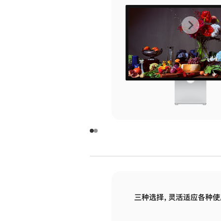
上
下
一
一
张
张
图
图
库
库
图
图
片
片
-
-
玻
玻
璃
璃
三种选择，灵活适应各种使
面
面
板
板