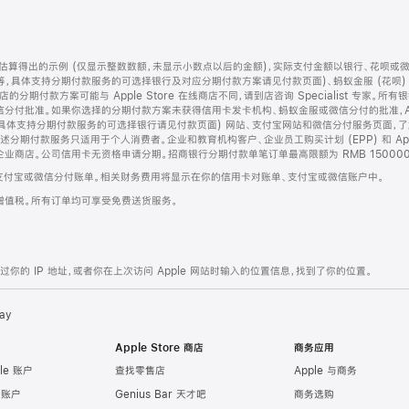
算得出的示例 (仅显示整数数额，未显示小数点以后的金额)，实际支付金额以银行、花呗或
等，具体支持分期付款服务的可选择银行及对应分期付款方案请见付款页面)、蚂蚁金服 (花呗
售店的分期付款方案可能与 Apple Store 在线商店不同，请到店咨询 Specialist 专
分付批准。如果你选择的分期付款方案未获得信用卡发卡机构、蚂蚁金服或微信分付的批准，Ap
具体支持分期付款服务的可选择银行请见付款页面) 网站、支付宝网站和微信分付服务页面，
期付款服务只适用于个人消费者。企业和教育机构客户、企业员工购买计划 (EPP) 和 Appl
企业商店。公司信用卡无资格申请分期。招商银行分期付款单笔订单最高限额为 RMB 150000
支付宝或微信分付账单。相关财务费用将显示在你的信用卡对账单、支付宝或微信账户中。
增值税。所有订单均可享受免费送货服务。
的 IP 地址，或者你在上次访问 Apple 网站时输入的位置信息，找到了你的位置。
ay
Apple Store 商店
商务应用
le 账户
查找零售店
Apple 与商务
e 账户
Genius Bar 天才吧
商务选购