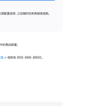
全部配置选择，之后随时回来再继续选购。
中的商品数量。
交流
(在
或致电
400-666-8800。
新
窗
口
中
打
开)