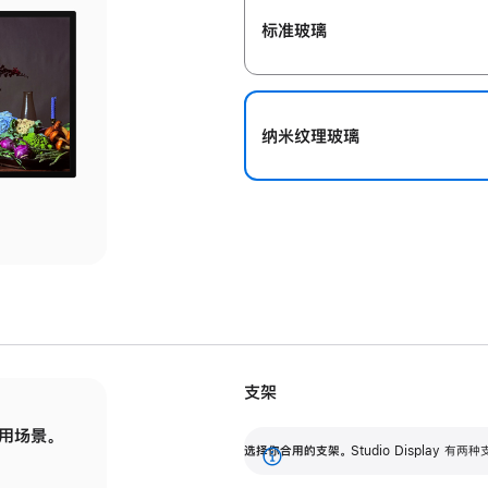
标准玻璃
纳米纹理玻璃
支架
用场景。
标配可调倾斜度的支架，提供 30 度的倾斜度
选
选择你合用的支架。
Studio Display
调节范围。
展