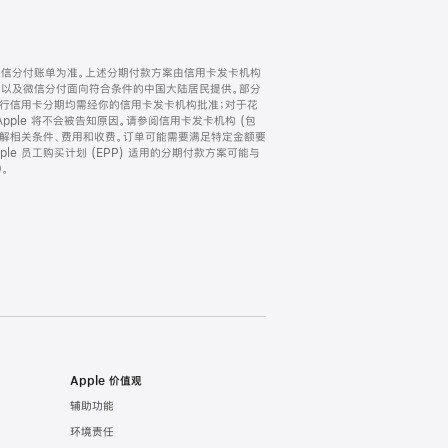
微信分付账单为准。上述分期付款方案由信用卡发卡机构
) 以及微信分付面向符合条件的中国大陆居民提供。部分
家。所有银行信用卡分期均需经你的信用卡发卡机构批准；对于花
ple 将不会被告知原因。请参阅信用卡发卡机构 (包
了解相关条件、费用和收费。订单可能需要满足特定金额要
e 员工购买计划 (EPP) 适用的分期付款方案可能与
。
Apple 价值观
辅助功能
环境责任