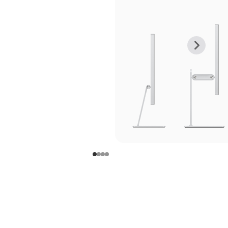
上
下
一
一
张
张
图
图
库
库
图
图
片
片
-
-
支
支
架
架