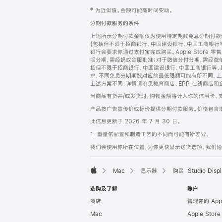
网
脚
‡ 为近似值。金额可能随时间变动。
注
页
分期付款服务的条件
页
上述所示分期付款金额仅为使用特定期数免息分期付款估
脚
(包括但不限于招商银行、中国建设银行、中国工商银行
银行会要求你通过支付宝完成购买。Apple Store 零
呗分期，需经蚂蚁金服批准；对于微信分付分期，需经微信
括但不限于招商银行、中国建设银行、中国工商银行等，
求，不同免息分期期数对应的最低限额可能有所不同。上述分
上述方案不同，详情请参见教育商店、EPP 在线商店和
当商品有货并/或发货时，购物金额将计入你的信用卡、
产品按广告宣传价或标价提供分期付款服务。价格包含
此信息更新于 2026 年 7 月 30 日。
1. 重量依配置和制造工艺的不同而可能有所差异。
我们会使用你所在位置，为你更快显示送货选项。我们通过你
Mac
显示器
购买 Studio Displ
Apple
选购及了解
账户
商店
管理你的 App
Mac
Apple Stor