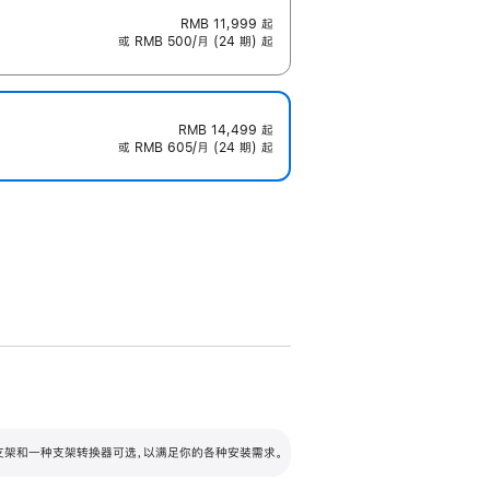
RMB 11,999
起
或 RMB 500/月 (24 期) 起
RMB 14,499
起
或 RMB 605/月 (24 期) 起
配可调倾斜度及高度的支架，额外增加 105
VESA 支架转换器
 有两种支架和一种支架转换器可选，以满足你的各种安装需求。
毫米的高度调节范围。
容的支架 (未随附)