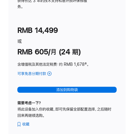
务
获得长达 3 年的技术支持和意外损坏保修服
务。
计
划
(适
RMB 14,499
用
于
或
Studio
RMB 605/月 (24 期)
Display
含增值税及其他法定税费
：约 RMB 1,678
脚
‡。
注
可享免息分期付款
(Studio
Display
-
添加到购物袋
纳
米
需要考虑一下？
纹
将此设备加入你的收藏，即可先保留全部配置选择，之后随时
理
回来再继续选购。
玻
璃
收藏
面