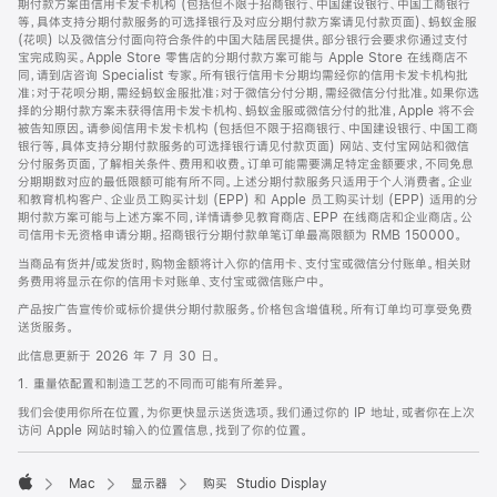
期付款方案由信用卡发卡机构 (包括但不限于招商银行、中国建设银行、中国工商银行
等，具体支持分期付款服务的可选择银行及对应分期付款方案请见付款页面)、蚂蚁金服
(花呗) 以及微信分付面向符合条件的中国大陆居民提供。部分银行会要求你通过支付
宝完成购买。Apple Store 零售店的分期付款方案可能与 Apple Store 在线商店不
同，请到店咨询 Specialist 专家。所有银行信用卡分期均需经你的信用卡发卡机构批
准；对于花呗分期，需经蚂蚁金服批准；对于微信分付分期，需经微信分付批准。如果你选
择的分期付款方案未获得信用卡发卡机构、蚂蚁金服或微信分付的批准，Apple 将不会
被告知原因。请参阅信用卡发卡机构 (包括但不限于招商银行、中国建设银行、中国工商
银行等，具体支持分期付款服务的可选择银行请见付款页面) 网站、支付宝网站和微信
分付服务页面，了解相关条件、费用和收费。订单可能需要满足特定金额要求，不同免息
分期期数对应的最低限额可能有所不同。上述分期付款服务只适用于个人消费者。企业
和教育机构客户、企业员工购买计划 (EPP) 和 Apple 员工购买计划 (EPP) 适用的分
期付款方案可能与上述方案不同，详情请参见教育商店、EPP 在线商店和企业商店。公
司信用卡无资格申请分期。招商银行分期付款单笔订单最高限额为 RMB 150000。
当商品有货并/或发货时，购物金额将计入你的信用卡、支付宝或微信分付账单。相关财
务费用将显示在你的信用卡对账单、支付宝或微信账户中。
产品按广告宣传价或标价提供分期付款服务。价格包含增值税。所有订单均可享受免费
送货服务。
此信息更新于 2026 年 7 月 30 日。
1. 重量依配置和制造工艺的不同而可能有所差异。
我们会使用你所在位置，为你更快显示送货选项。我们通过你的 IP 地址，或者你在上次
访问 Apple 网站时输入的位置信息，找到了你的位置。
Mac
显示器
购买 Studio Display