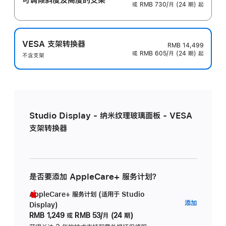
或 RMB 730/月 (24 期) 起
VESA 支架转换器
RMB 14,499
或 RMB 605/月 (24 期) 起
不含支架
Studio Display - 纳米纹理玻璃面板 - VESA
支架转换器
是否要添加 AppleCare+ 服务计划？
AppleCare+ 服务计划 (适用于 Studio
AppleC
添加
Display)
服
RMB 1,249
或
RMB 53/月 (24 期)