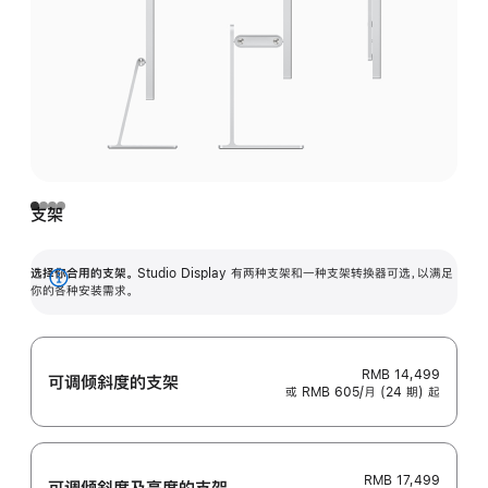
支架
选择你合用的支架。
Studio Display 有两种支架和一种支架转换器可选，以满足
展
你的各种安装需求。
开
RMB 14,499
可调倾斜度的支架
或 RMB 605/月 (24 期) 起
RMB 17,499
可调倾斜度及高‍度的支‍架