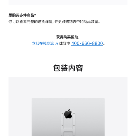
板
-
想购买多件商品？
VESA
你可以查看完整的送货详情，并更改购物袋中的商品数量。
支
架
转
获得购买帮助，
换
立即在线交流
(在
或致电
400-666-8800
。
器
新
的
窗
分
口
包装内容
期
中
付
打
款
开)
选
项)