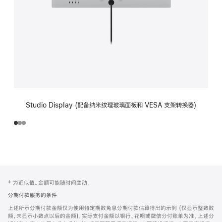
Studio Display (配备纳米纹理玻璃面板和 VESA 支架转换器)
网
脚
‡ 为近似值。金额可能随时间变动。
注
页
分期付款服务的条件
页
上述所示分期付款金额仅为使用特定期数免息分期付款估算得出的示例 (仅显示整数数
脚
额，未显示小数点以后的金额)，实际支付金额以银行、花呗或微信分付账单为准。上述分