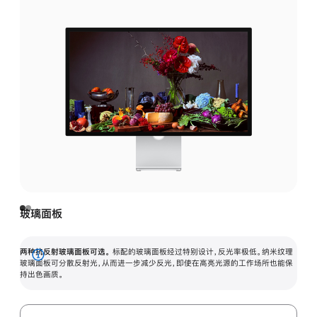
玻璃面板
两种抗反射玻璃面板可选。
标配的玻璃面板经过特别设计，反光率极低。纳米纹理
展
玻璃面板可分散反射光，从而进一步减少反光，即使在高亮光源的工作场所也能保
持出色画质。
开