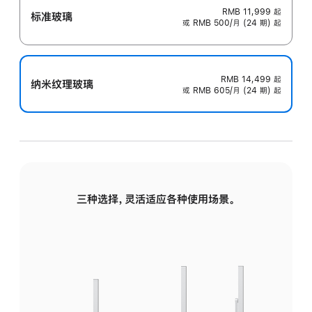
RMB 11,999
起
标准玻璃
或 RMB 500/月 (24 期) 起
RMB 14,499
起
纳米纹理玻璃
或 RMB 605/月 (24 期) 起
三种选择，灵活适应各种使用场景。
标