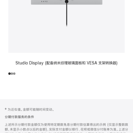
Studio Display (配备纳米纹理玻璃面板和 VESA 支架转换器)
网
脚
‡ 为近似值。金额可能随时间变动。
注
页
分期付款服务的条件
页
上述所示分期付款金额仅为使用特定期数免息分期付款估算得出的示例 (仅显示整数数
脚
额，未显示小数点以后的金额)，实际支付金额以银行、花呗或微信分付账单为准。上述分