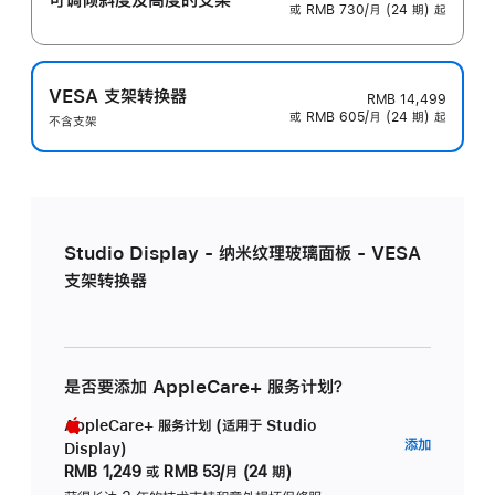
或 RMB 730/月 (24 期) 起
VESA 支架转换器
RMB 14,499
或 RMB 605/月 (24 期) 起
不含支架
Studio Display - 纳米纹理玻璃面板 - VESA
支架转换器
是否要添加 AppleCare+ 服务计划？
AppleCare+ 服务计划 (适用于 Studio
AppleC
添加
Display)
服
RMB 1,249
或
RMB 53/月 (24 期)