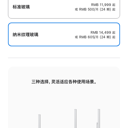
RMB 11,999
起
标准玻璃
或 RMB 500/月 (24 期) 起
RMB 14,499
起
纳米纹理玻璃
或 RMB 605/月 (24 期) 起
三种选择，灵活适应各种使用场景。
标