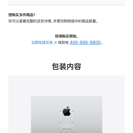
板
-
想购买多件商品？
VESA
你可以查看完整的送货详情，并更改购物袋中的商品数量。
支
架
转
获得购买帮助，
换
立即在线交流
(在
或致电
400-666-8800
。
器
新
的
窗
分
口
包装内容
期
中
付
打
款
开)
选
项)