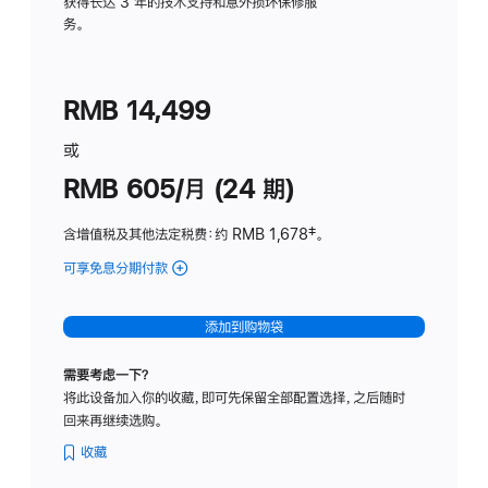
务
获得长达 3 年的技术支持和意外损坏保修服
务。
计
划
(适
RMB 14,499
用
于
或
Studio
RMB 605/月 (24 期)
Display
含增值税及其他法定税费
：约 RMB 1,678
脚
‡。
注
可享免息分期付款
(Studio
Display
-
添加到购物袋
纳
米
需要考虑一下？
纹
将此设备加入你的收藏，即可先保留全部配置选择，之后随时
理
回来再继续选购。
玻
璃
收藏
面