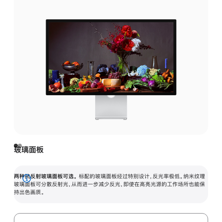
玻璃面板
两种抗反射玻璃面板可选。
标配的玻璃面板经过特别设计，反光率极低。纳米纹理
展
玻璃面板可分散反射光，从而进一步减少反光，即使在高亮光源的工作场所也能保
持出色画质。
开