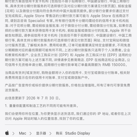
期付款方案由信用卡发卡机构 (包括但不限于招商银行、中国建设银行、中国工商银行
等，具体支持分期付款服务的可选择银行及对应分期付款方案请见付款页面)、蚂蚁金服
(花呗) 以及微信分付面向符合条件的中国大陆居民提供。部分银行会要求你通过支付
宝完成购买。Apple Store 零售店的分期付款方案可能与 Apple Store 在线商店不
同，请到店咨询 Specialist 专家。所有银行信用卡分期均需经你的信用卡发卡机构批
准；对于花呗分期，需经蚂蚁金服批准；对于微信分付分期，需经微信分付批准。如果你选
择的分期付款方案未获得信用卡发卡机构、蚂蚁金服或微信分付的批准，Apple 将不会
被告知原因。请参阅信用卡发卡机构 (包括但不限于招商银行、中国建设银行、中国工商
银行等，具体支持分期付款服务的可选择银行请见付款页面) 网站、支付宝网站和微信
分付服务页面，了解相关条件、费用和收费。订单可能需要满足特定金额要求，不同免息
分期期数对应的最低限额可能有所不同。上述分期付款服务只适用于个人消费者。企业
和教育机构客户、企业员工购买计划 (EPP) 和 Apple 员工购买计划 (EPP) 适用的分
期付款方案可能与上述方案不同，详情请参见教育商店、EPP 在线商店和企业商店。公
司信用卡无资格申请分期。招商银行分期付款单笔订单最高限额为 RMB 150000。
当商品有货并/或发货时，购物金额将计入你的信用卡、支付宝或微信分付账单。相关财
务费用将显示在你的信用卡对账单、支付宝或微信账户中。
产品按广告宣传价或标价提供分期付款服务。价格包含增值税。所有订单均可享受免费
送货服务。
此信息更新于 2026 年 7 月 30 日。
1. 重量依配置和制造工艺的不同而可能有所差异。
我们会使用你所在位置，为你更快显示送货选项。我们通过你的 IP 地址，或者你在上次
访问 Apple 网站时输入的位置信息，找到了你的位置。
Mac
显示器
购买 Studio Display