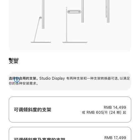
支架
选择你合用的支架。
Studio Display 有两种支架和一种支架转换器可选，以满足
展
你的各种安装需求。
开
RMB 14,499
可调倾斜度的支架
或 RMB 605/月 (24 期) 起
RMB 17,499
可调倾斜度及高‍度的支‍架