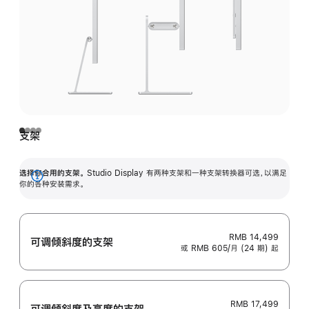
支架
选择你合用的支架。
Studio Display 有两种支架和一种支架转换器可选，以满足
展
你的各种安装需求。
开
RMB 14,499
可调倾斜度的支架
或 RMB 605/月 (24 期) 起
RMB 17,499
可调倾斜度及高‍度的支‍架