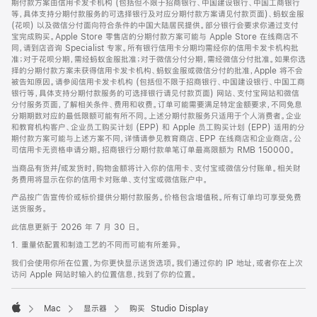
期付款方案由信用卡发卡机构 (包括但不限于招商银行、中国建设银行、中国工商银行
等，具体支持分期付款服务的可选择银行及对应分期付款方案请见付款页面)、蚂蚁金服
(花呗) 以及微信分付面向符合条件的中国大陆居民提供。部分银行会要求你通过支付
宝完成购买。Apple Store 零售店的分期付款方案可能与 Apple Store 在线商店不
同，请到店咨询 Specialist 专家。所有银行信用卡分期均需经你的信用卡发卡机构批
准；对于花呗分期，需经蚂蚁金服批准；对于微信分付分期，需经微信分付批准。如果你选
择的分期付款方案未获得信用卡发卡机构、蚂蚁金服或微信分付的批准，Apple 将不会
被告知原因。请参阅信用卡发卡机构 (包括但不限于招商银行、中国建设银行、中国工商
银行等，具体支持分期付款服务的可选择银行请见付款页面) 网站、支付宝网站和微信
分付服务页面，了解相关条件、费用和收费。订单可能需要满足特定金额要求，不同免息
分期期数对应的最低限额可能有所不同。上述分期付款服务只适用于个人消费者。企业
和教育机构客户、企业员工购买计划 (EPP) 和 Apple 员工购买计划 (EPP) 适用的分
期付款方案可能与上述方案不同，详情请参见教育商店、EPP 在线商店和企业商店。公
司信用卡无资格申请分期。招商银行分期付款单笔订单最高限额为 RMB 150000。
当商品有货并/或发货时，购物金额将计入你的信用卡、支付宝或微信分付账单。相关财
务费用将显示在你的信用卡对账单、支付宝或微信账户中。
产品按广告宣传价或标价提供分期付款服务。价格包含增值税。所有订单均可享受免费
送货服务。
此信息更新于 2026 年 7 月 30 日。
1. 重量依配置和制造工艺的不同而可能有所差异。
我们会使用你所在位置，为你更快显示送货选项。我们通过你的 IP 地址，或者你在上次
访问 Apple 网站时输入的位置信息，找到了你的位置。
Mac
显示器
购买 Studio Display