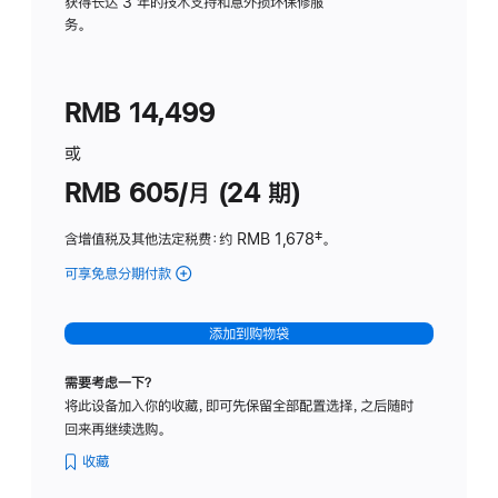
务
获得长达 3 年的技术支持和意外损坏保修服
务。
计
划
(适
RMB 14,499
用
于
或
Studio
RMB 605/月 (24 期)
Display
含增值税及其他法定税费
：约 RMB 1,678
脚
‡。
注
可享免息分期付款
(Studio
Display
-
添加到购物袋
纳
米
需要考虑一下？
纹
将此设备加入你的收藏，即可先保留全部配置选择，之后随时
理
回来再继续选购。
玻
璃
收藏
面