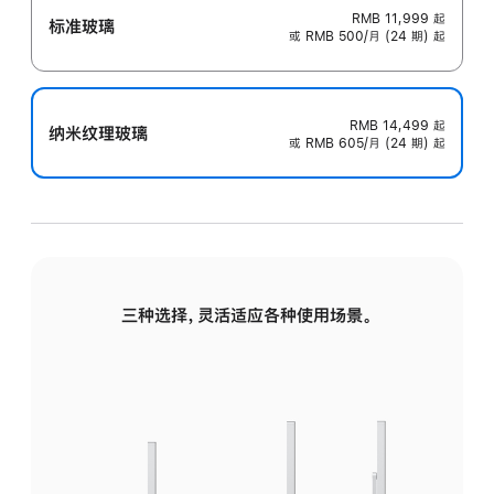
RMB 11,999
起
标准玻璃
或 RMB 500/月 (24 期) 起
RMB 14,499
起
纳米纹理玻璃
或 RMB 605/月 (24 期) 起
三种选择，灵活适应各种使用场景。
标