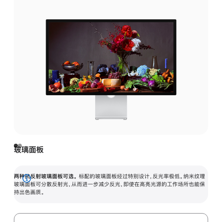
玻璃面板
两种抗反射玻璃面板可选。
标配的玻璃面板经过特别设计，反光率极低。纳米纹理
展
玻璃面板可分散反射光，从而进一步减少反光，即使在高亮光源的工作场所也能保
持出色画质。
开