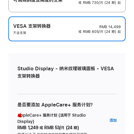
或 RMB 730/月 (24 期) 起
VESA 支架转换器
RMB 14,499
或 RMB 605/月 (24 期) 起
不含支架
Studio Display - 纳米纹理玻璃面板 - VESA
支架转换器
是否要添加 AppleCare+ 服务计划？
AppleCare+ 服务计划 (适用于 Studio
AppleC
添加
Display)
服
RMB 1,249
或
RMB 53/月 (24 期)