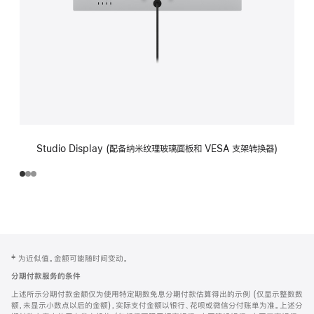
Studio Display (配备纳米纹理玻璃面板和 VESA 支架转换器)
网
脚
‡ 为近似值。金额可能随时间变动。
注
页
分期付款服务的条件
页
上述所示分期付款金额仅为使用特定期数免息分期付款估算得出的示例 (仅显示整数数
脚
额，未显示小数点以后的金额)，实际支付金额以银行、花呗或微信分付账单为准。上述分