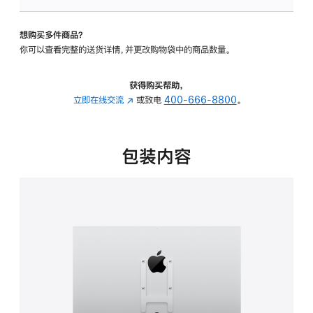
板
-
想购买多件商品？
VESA
你可以查看完整的送货详情，并更改购物袋中的商品数量。
支
架
转
获得购买帮助，
换
立即在线交流
(在
或致电
400-666-8800
。
器
新
的
窗
分
口
包装内容
期
中
付
打
款
开)
选
项)