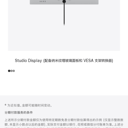
Studio Display (配备纳米纹理玻璃面板和 VESA 支架转换器)
网
脚
‡ 为近似值。金额可能随时间变动。
注
页
分期付款服务的条件
页
上述所示分期付款金额仅为使用特定期数免息分期付款估算得出的示例 (仅显示整数数
脚
额，未显示小数点以后的金额)，实际支付金额以银行、花呗或微信分付账单为准。上述分