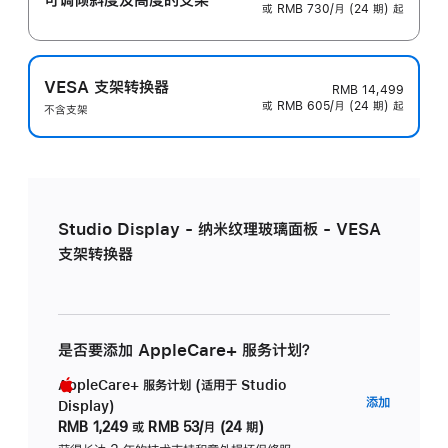
或 RMB 730/月 (24 期) 起
VESA 支架转换器
RMB 14,499
或 RMB 605/月 (24 期) 起
不含支架
Studio Display - 纳米纹理玻璃面板 - VESA
支架转换器
是否要添加 AppleCare+ 服务计划？
AppleCare+ 服务计划 (适用于 Studio
AppleC
添加
Display)
服
RMB 1,249
或
RMB 53/月 (24 期)