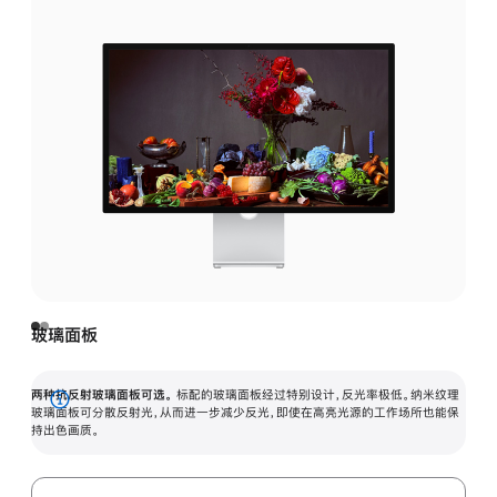
玻璃面板
两种抗反射玻璃面板可选。
标配的玻璃面板经过特别设计，反光率极低。纳米纹理
展
玻璃面板可分散反射光，从而进一步减少反光，即使在高亮光源的工作场所也能保
持出色画质。
开