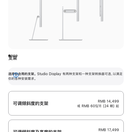
支架
选择你合用的支架。
Studio Display 有两种支架和一种支架转换器可选，以满足
展
你的各种安装需求。
开
RMB 14,499
可调倾斜度的支架
或 RMB 605/月 (24 期) 起
RMB 17,499
可调倾斜度及高‍度的支‍架