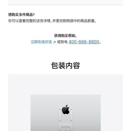
板
-
想购买多件商品？
VESA
你可以查看完整的送货详情，并更改购物袋中的商品数量。
支
架
转
获得购买帮助，
换
立即在线交流
(在
或致电
400-666-8800
。
器
新
的
窗
分
口
包装内容
期
中
付
打
款
开)
选
项)