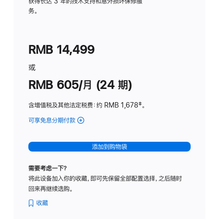
务
获得长达 3 年的技术支持和意外损坏保修服
务。
计
划
(适
RMB 14,499
用
于
或
Studio
RMB 605/月 (24 期)
Display
含增值税及其他法定税费
：约 RMB 1,678
脚
‡。
注
可享免息分期付款
(Studio
Display
-
添加到购物袋
纳
米
需要考虑一下？
纹
将此设备加入你的收藏，即可先保留全部配置选择，之后随时
理
回来再继续选购。
玻
璃
收藏
面