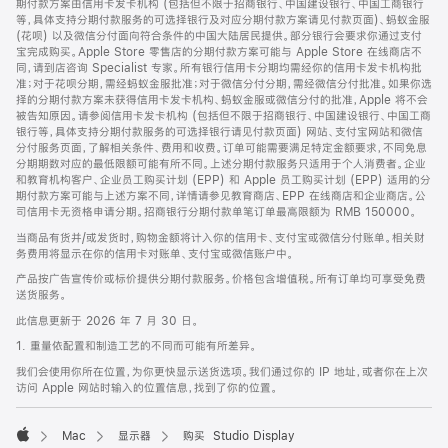
期付款方案由信用卡发卡机构 (包括但不限于招商银行、中国建设银行、中国工商银行
等，具体支持分期付款服务的可选择银行及对应分期付款方案请见付款页面)、蚂蚁金服
(花呗) 以及微信分付面向符合条件的中国大陆居民提供。部分银行会要求你通过支付
宝完成购买。Apple Store 零售店的分期付款方案可能与 Apple Store 在线商店不
同，请到店咨询 Specialist 专家。所有银行信用卡分期均需经你的信用卡发卡机构批
准；对于花呗分期，需经蚂蚁金服批准；对于微信分付分期，需经微信分付批准。如果你选
择的分期付款方案未获得信用卡发卡机构、蚂蚁金服或微信分付的批准，Apple 将不会
被告知原因。请参阅信用卡发卡机构 (包括但不限于招商银行、中国建设银行、中国工商
银行等，具体支持分期付款服务的可选择银行请见付款页面) 网站、支付宝网站和微信
分付服务页面，了解相关条件、费用和收费。订单可能需要满足特定金额要求，不同免息
分期期数对应的最低限额可能有所不同。上述分期付款服务只适用于个人消费者。企业
和教育机构客户、企业员工购买计划 (EPP) 和 Apple 员工购买计划 (EPP) 适用的分
期付款方案可能与上述方案不同，详情请参见教育商店、EPP 在线商店和企业商店。公
司信用卡无资格申请分期。招商银行分期付款单笔订单最高限额为 RMB 150000。
当商品有货并/或发货时，购物金额将计入你的信用卡、支付宝或微信分付账单。相关财
务费用将显示在你的信用卡对账单、支付宝或微信账户中。
产品按广告宣传价或标价提供分期付款服务。价格包含增值税。所有订单均可享受免费
送货服务。
此信息更新于 2026 年 7 月 30 日。
1. 重量依配置和制造工艺的不同而可能有所差异。
我们会使用你所在位置，为你更快显示送货选项。我们通过你的 IP 地址，或者你在上次
访问 Apple 网站时输入的位置信息，找到了你的位置。
Mac
显示器
购买 Studio Display