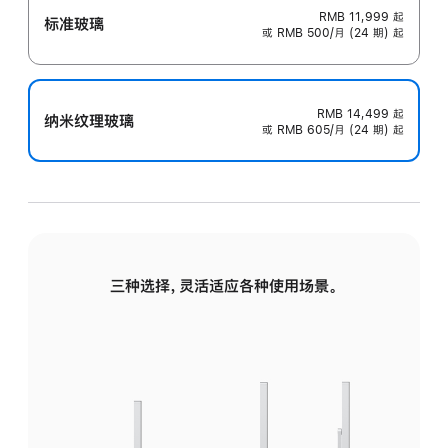
RMB 11,999
起
标准玻璃
或 RMB 500/月 (24 期) 起
RMB 14,499
起
纳米纹理玻璃
或 RMB 605/月 (24 期) 起
三种选择，灵活适应各种使用场景。
标