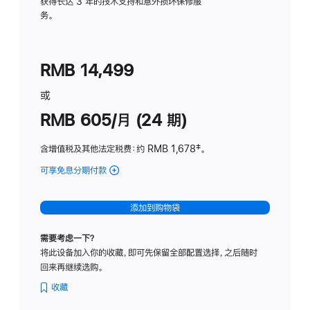
务
获得长达 3 年的技术支持和意外损坏保修服
务。
计
划
(适
RMB 14,499
用
于
或
Studio
RMB 605/月 (24 期)
Display
含增值税及其他法定税费
：约 RMB 1,678
脚
‡。
注
可享免息分期付款
(Studio
Display
-
添加到购物袋
纳
米
需要考虑一下？
纹
将此设备加入你的收藏，即可先保留全部配置选择，之后随时
理
回来再继续选购。
玻
璃
收藏
面