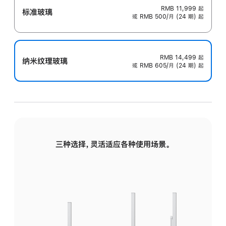
RMB 11,999
起
标准玻璃
或 RMB 500/月 (24 期) 起
RMB 14,499
起
纳米纹理玻璃
或 RMB 605/月 (24 期) 起
三种选择，灵活适应各种使用场景。
标