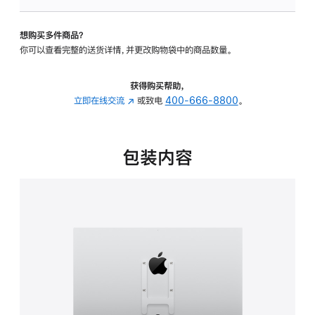
板
-
想购买多件商品？
VESA
你可以查看完整的送货详情，并更改购物袋中的商品数量。
支
架
转
获得购买帮助，
换
立即在线交流
(在
或致电
400-666-8800
。
器
新
的
窗
分
口
包装内容
期
中
付
打
款
开)
选
项)