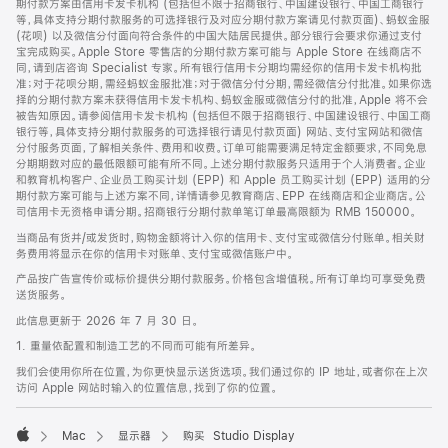
期付款方案由信用卡发卡机构 (包括但不限于招商银行、中国建设银行、中国工商银行
等，具体支持分期付款服务的可选择银行及对应分期付款方案请见付款页面)、蚂蚁金服
(花呗) 以及微信分付面向符合条件的中国大陆居民提供。部分银行会要求你通过支付
宝完成购买。Apple Store 零售店的分期付款方案可能与 Apple Store 在线商店不
同，请到店咨询 Specialist 专家。所有银行信用卡分期均需经你的信用卡发卡机构批
准；对于花呗分期，需经蚂蚁金服批准；对于微信分付分期，需经微信分付批准。如果你选
择的分期付款方案未获得信用卡发卡机构、蚂蚁金服或微信分付的批准，Apple 将不会
被告知原因。请参阅信用卡发卡机构 (包括但不限于招商银行、中国建设银行、中国工商
银行等，具体支持分期付款服务的可选择银行请见付款页面) 网站、支付宝网站和微信
分付服务页面，了解相关条件、费用和收费。订单可能需要满足特定金额要求，不同免息
分期期数对应的最低限额可能有所不同。上述分期付款服务只适用于个人消费者。企业
和教育机构客户、企业员工购买计划 (EPP) 和 Apple 员工购买计划 (EPP) 适用的分
期付款方案可能与上述方案不同，详情请参见教育商店、EPP 在线商店和企业商店。公
司信用卡无资格申请分期。招商银行分期付款单笔订单最高限额为 RMB 150000。
当商品有货并/或发货时，购物金额将计入你的信用卡、支付宝或微信分付账单。相关财
务费用将显示在你的信用卡对账单、支付宝或微信账户中。
产品按广告宣传价或标价提供分期付款服务。价格包含增值税。所有订单均可享受免费
送货服务。
此信息更新于 2026 年 7 月 30 日。
1. 重量依配置和制造工艺的不同而可能有所差异。
我们会使用你所在位置，为你更快显示送货选项。我们通过你的 IP 地址，或者你在上次
访问 Apple 网站时输入的位置信息，找到了你的位置。
Mac
显示器
购买 Studio Display