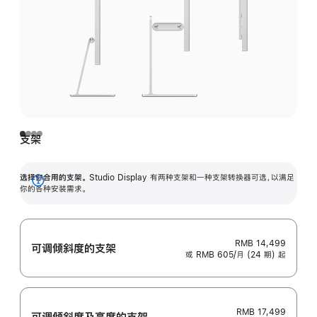
支架
选择你合用的支架。
Studio Display 有两种支架和一种支架转换器可选，以满足
展
你的各种安装需求。
开
RMB 14,499
可调倾斜度的支架
或 RMB 605/月 (24 期) 起
RMB 17,499
可调倾斜度及高‍度的支‍架