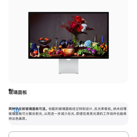
玻璃面板
两种抗反射玻璃面板可选。
标配的玻璃面板经过特别设计，反光率极低。纳米纹理
展
玻璃面板可分散反射光，从而进一步减少反光，即使在高亮光源的工作场所也能保
持出色画质。
开