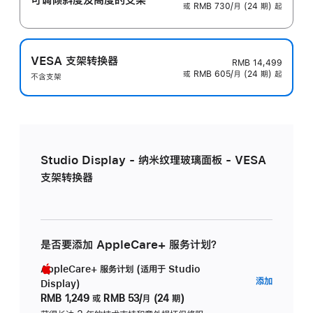
或 RMB 730/月 (24 期) 起
VESA 支架转换器
RMB 14,499
或 RMB 605/月 (24 期) 起
不含支架
Studio Display - 纳米纹理玻璃面板 - VESA
支架转换器
是否要添加 AppleCare+ 服务计划？
AppleCare+ 服务计划 (适用于 Studio
AppleC
添加
Display)
服
RMB 1,249
或
RMB 53/月 (24 期)