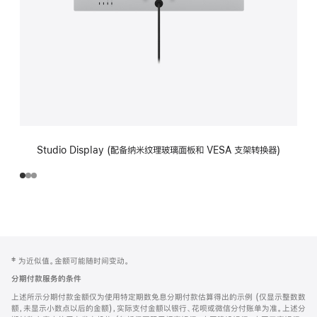
Studio Display (配备纳米纹理玻璃面板和 VESA 支架转换器)
网
脚
‡ 为近似值。金额可能随时间变动。
注
页
分期付款服务的条件
页
上述所示分期付款金额仅为使用特定期数免息分期付款估算得出的示例 (仅显示整数数
脚
额，未显示小数点以后的金额)，实际支付金额以银行、花呗或微信分付账单为准。上述分