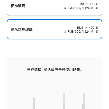
RMB 11,999
起
标准玻璃
或 RMB 500/月 (24 期) 起
RMB 14,499
起
纳米纹理玻璃
或 RMB 605/月 (24 期) 起
三种选择，灵活适应各种使用场景。
标