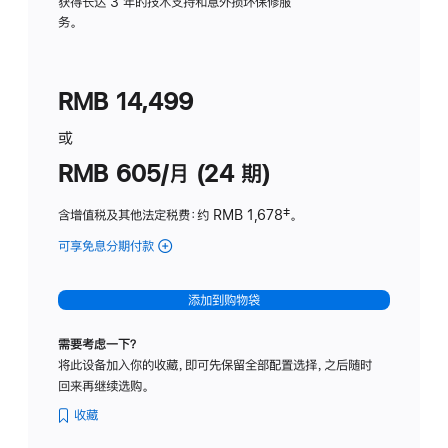
务
获得长达 3 年的技术支持和意外损坏保修服
务。
计
划
(适
RMB 14,499
用
于
或
Studio
RMB 605/月 (24 期)
Display
含增值税及其他法定税费
：约 RMB 1,678
脚
‡。
注
可享免息分期付款
(Studio
Display
-
添加到购物袋
纳
米
需要考虑一下？
纹
将此设备加入你的收藏，即可先保留全部配置选择，之后随时
理
回来再继续选购。
玻
璃
收藏
面