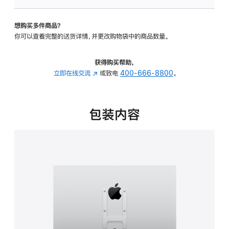
板
-
想购买多件商品？
VESA
你可以查看完整的送货详情，并更改购物袋中的商品数量。
支
架
转
获得购买帮助，
换
立即在线交流
(在
或致电
400-666-8800
。
器
新
的
窗
分
口
包装内容
期
中
付
打
款
开)
选
项)