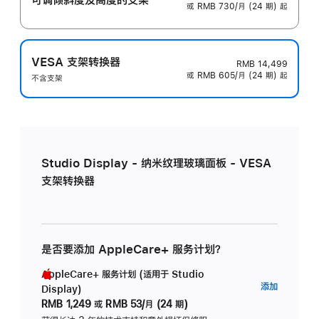
或 RMB 730/月 (24 期) 起
VESA 支架转换器
RMB 14,499
或 RMB 605/月 (24 期) 起
不含支架
Studio Display - 纳米纹理玻璃面板 - VESA
支架转换器
是否要添加 AppleCare+ 服务计划？
AppleCare+ 服务计划 (适用于 Studio
AppleC
添加
Display)
服
RMB 1,249
或
RMB 53/月 (24 期)