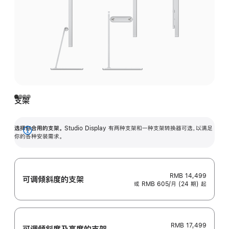
支架
选择你合用的支架。
Studio Display 有两种支架和一种支架转换器可选，以满足
展
你的各种安装需求。
开
RMB 14,499
可调倾斜度的支架
或 RMB 605/月 (24 期) 起
RMB 17,499
可调倾斜度及高‍度的支‍架