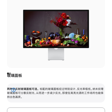
玻璃面板
两种抗反射玻璃面板可选。
标配的玻璃面板经过特别设计，反光率极低。纳米纹理
展
玻璃面板可分散反射光，从而进一步减少反光，即使在高亮光源的工作场所也能保
持出色画质。
开