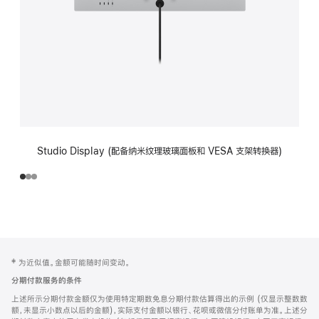
Studio Display (配备纳米纹理玻璃面板和 VESA 支架转换器)
网
脚
‡ 为近似值。金额可能随时间变动。
注
页
分期付款服务的条件
页
上述所示分期付款金额仅为使用特定期数免息分期付款估算得出的示例 (仅显示整数数
脚
额，未显示小数点以后的金额)，实际支付金额以银行、花呗或微信分付账单为准。上述分