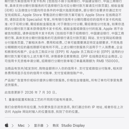
期付款方案由信用卡发卡机构 (包括但不限于招商银行、中国建设银行、中国工商银行
等，具体支持分期付款服务的可选择银行及对应分期付款方案请见付款页面)、蚂蚁金服
(花呗) 以及微信分付面向符合条件的中国大陆居民提供。部分银行会要求你通过支付
宝完成购买。Apple Store 零售店的分期付款方案可能与 Apple Store 在线商店不
同，请到店咨询 Specialist 专家。所有银行信用卡分期均需经你的信用卡发卡机构批
准；对于花呗分期，需经蚂蚁金服批准；对于微信分付分期，需经微信分付批准。如果你选
择的分期付款方案未获得信用卡发卡机构、蚂蚁金服或微信分付的批准，Apple 将不会
被告知原因。请参阅信用卡发卡机构 (包括但不限于招商银行、中国建设银行、中国工商
银行等，具体支持分期付款服务的可选择银行请见付款页面) 网站、支付宝网站和微信
分付服务页面，了解相关条件、费用和收费。订单可能需要满足特定金额要求，不同免息
分期期数对应的最低限额可能有所不同。上述分期付款服务只适用于个人消费者。企业
和教育机构客户、企业员工购买计划 (EPP) 和 Apple 员工购买计划 (EPP) 适用的分
期付款方案可能与上述方案不同，详情请参见教育商店、EPP 在线商店和企业商店。公
司信用卡无资格申请分期。招商银行分期付款单笔订单最高限额为 RMB 150000。
当商品有货并/或发货时，购物金额将计入你的信用卡、支付宝或微信分付账单。相关财
务费用将显示在你的信用卡对账单、支付宝或微信账户中。
产品按广告宣传价或标价提供分期付款服务。价格包含增值税。所有订单均可享受免费
送货服务。
此信息更新于 2026 年 7 月 30 日。
1. 重量依配置和制造工艺的不同而可能有所差异。
我们会使用你所在位置，为你更快显示送货选项。我们通过你的 IP 地址，或者你在上次
访问 Apple 网站时输入的位置信息，找到了你的位置。
Mac
显示器
购买 Studio Display