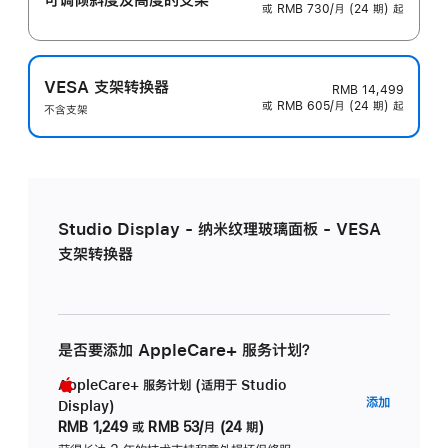
或 RMB 730/月 (24 期) 起
VESA 支架转换器
RMB 14,499
或 RMB 605/月 (24 期) 起
不含支架
Studio Display - 纳米纹理玻璃面板 - VESA
支架转换器
是否要添加 AppleCare+ 服务计划？
AppleCare+ 服务计划 (适用于 Studio
AppleC
添加
Display)
服
RMB 1,249
或
RMB 53/月 (24 期)