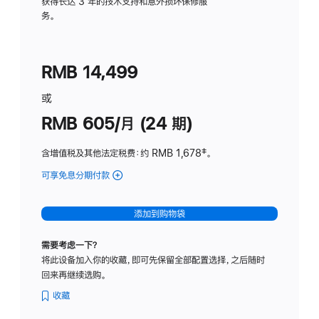
务
获得长达 3 年的技术支持和意外损坏保修服
务。
计
划
(适
RMB 14,499
用
于
或
Studio
RMB 605/月 (24 期)
Display
含增值税及其他法定税费
：约 RMB 1,678
脚
‡。
注
可享免息分期付款
(Studio
Display
-
添加到购物袋
纳
米
需要考虑一下？
纹
将此设备加入你的收藏，即可先保留全部配置选择，之后随时
理
回来再继续选购。
玻
璃
收藏
面