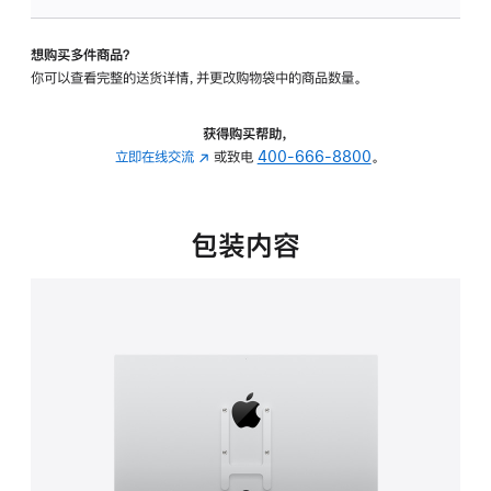
板
-
想购买多件商品？
VESA
你可以查看完整的送货详情，并更改购物袋中的商品数量。
支
架
转
获得购买帮助，
换
立即在线交流
(在
或致电
400-666-8800
。
器
新
的
窗
分
口
包装内容
期
中
付
打
款
开)
选
项)