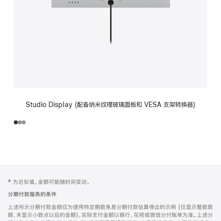
Studio Display (配备纳米纹理玻璃面板和 VESA 支架转换器)
网
脚
‡ 为近似值。金额可能随时间变动。
注
页
分期付款服务的条件
页
上述所示分期付款金额仅为使用特定期数免息分期付款估算得出的示例 (仅显示整数数
脚
额，未显示小数点以后的金额)，实际支付金额以银行、花呗或微信分付账单为准。上述分