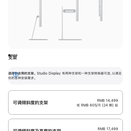
支架
选择你合用的支架。
Studio Display 有两种支架和一种支架转换器可选，以满足
展
你的各种安装需求。
开
RMB 14,499
可调倾斜度的支架
或 RMB 605/月 (24 期) 起
RMB 17,499
可调倾斜度及高‍度的支‍架