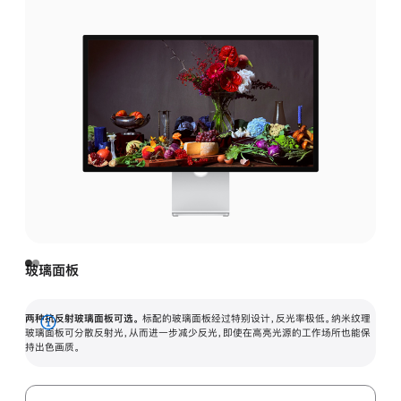
玻璃面板
两种抗反射玻璃面板可选。
标配的玻璃面板经过特别设计，反光率极低。纳米纹理
展
玻璃面板可分散反射光，从而进一步减少反光，即使在高亮光源的工作场所也能保
持出色画质。
开