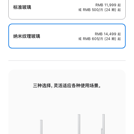
RMB 11,999
起
标准玻璃
或 RMB 500/月 (24 期) 起
RMB 14,499
起
纳米纹理玻璃
或 RMB 605/月 (24 期) 起
三种选择，灵活适应各种使用场景。
标