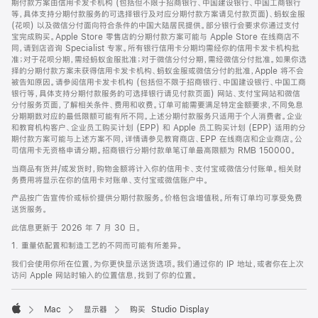
期付款方案由信用卡发卡机构 (包括但不限于招商银行、中国建设银行、中国工商银行
等，具体支持分期付款服务的可选择银行及对应分期付款方案请见付款页面)、蚂蚁金服
(花呗) 以及微信分付面向符合条件的中国大陆居民提供。部分银行会要求你通过支付
宝完成购买。Apple Store 零售店的分期付款方案可能与 Apple Store 在线商店不
同，请到店咨询 Specialist 专家。所有银行信用卡分期均需经你的信用卡发卡机构批
准；对于花呗分期，需经蚂蚁金服批准；对于微信分付分期，需经微信分付批准。如果你选
择的分期付款方案未获得信用卡发卡机构、蚂蚁金服或微信分付的批准，Apple 将不会
被告知原因。请参阅信用卡发卡机构 (包括但不限于招商银行、中国建设银行、中国工商
银行等，具体支持分期付款服务的可选择银行请见付款页面) 网站、支付宝网站和微信
分付服务页面，了解相关条件、费用和收费。订单可能需要满足特定金额要求，不同免息
分期期数对应的最低限额可能有所不同。上述分期付款服务只适用于个人消费者。企业
和教育机构客户、企业员工购买计划 (EPP) 和 Apple 员工购买计划 (EPP) 适用的分
期付款方案可能与上述方案不同，详情请参见教育商店、EPP 在线商店和企业商店。公
司信用卡无资格申请分期。招商银行分期付款单笔订单最高限额为 RMB 150000。
当商品有货并/或发货时，购物金额将计入你的信用卡、支付宝或微信分付账单。相关财
务费用将显示在你的信用卡对账单、支付宝或微信账户中。
产品按广告宣传价或标价提供分期付款服务。价格包含增值税。所有订单均可享受免费
送货服务。
此信息更新于 2026 年 7 月 30 日。
1. 重量依配置和制造工艺的不同而可能有所差异。
我们会使用你所在位置，为你更快显示送货选项。我们通过你的 IP 地址，或者你在上次
访问 Apple 网站时输入的位置信息，找到了你的位置。
Mac
显示器
购买 Studio Display