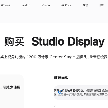
iPhone
Watch
Vision
AirPods
家居
娱乐
购买 Studio Display
桌上视角功能的 1200 万像素 Center Stage 摄像头、录音棚
玻璃面板
，可减少使用
纳米纹理玻璃面板可进一步减少反光，即使在
两种抗反射玻璃面板可选。
标配的玻璃面板经
。
有高亮光源的场所使用，也能保持出色画质。
展
光，从而进一步减少反光，即使在高亮光源的工
开