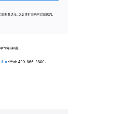
全部配置选择，之后随时回来再继续选购。
中的商品数量。
交流
(在
或致电
400-666-8800。
新
窗
口
中
打
开)