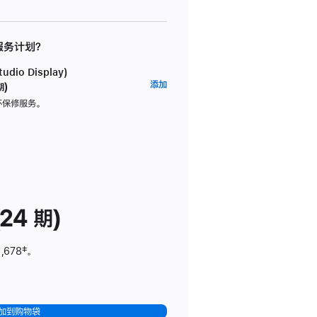
 服务计划？
dio Display)
AppleCare+
添加
期)
服
坏保修服务。
务
计
划
(适
用
于
24 期)
Studio
Display)
,678
脚
‡。
注
加到购物袋