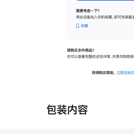
纳
米
需要考虑一下？
纹
将此设备加入你的收藏，即可先保留
理
玻
收藏
璃
面
板
想购买多件商品？
-
你可以查看完整的送货详情，并更改购物袋
VESA
支
架
获得购买帮助，
立即在线
转
换
器
的
分
包装内容
期
付
款
选
项)