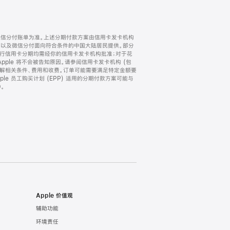
微信分付账单为准。上述分期付款方案由信用卡发卡机构
) 以及微信分付面向符合条件的中国大陆居民提供。部分
家。所有银行信用卡分期均需经你的信用卡发卡机构批准；对于花
ple 将不会被告知原因。请参阅信用卡发卡机构 (包
了解相关条件、费用和收费。订单可能需要满足特定金额要
e 员工购买计划 (EPP) 适用的分期付款方案可能与
。
Apple 价值观
辅助功能
环境责任