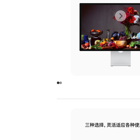
上
下
一
一
张
张
图
图
库
库
图
图
片
片
-
-
玻
玻
璃
璃
三种选择，灵活适应各种使
面
面
板
板