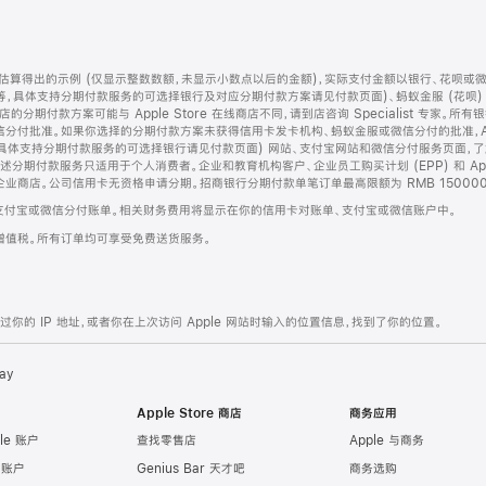
算得出的示例 (仅显示整数数额，未显示小数点以后的金额)，实际支付金额以银行、花呗或
等，具体支持分期付款服务的可选择银行及对应分期付款方案请见付款页面)、蚂蚁金服 (花呗
售店的分期付款方案可能与 Apple Store 在线商店不同，请到店咨询 Specialist 专
分付批准。如果你选择的分期付款方案未获得信用卡发卡机构、蚂蚁金服或微信分付的批准，Ap
具体支持分期付款服务的可选择银行请见付款页面) 网站、支付宝网站和微信分付服务页面，
期付款服务只适用于个人消费者。企业和教育机构客户、企业员工购买计划 (EPP) 和 Appl
企业商店。公司信用卡无资格申请分期。招商银行分期付款单笔订单最高限额为 RMB 150000
支付宝或微信分付账单。相关财务费用将显示在你的信用卡对账单、支付宝或微信账户中。
增值税。所有订单均可享受免费送货服务。
的 IP 地址，或者你在上次访问 Apple 网站时输入的位置信息，找到了你的位置。
ay
Apple Store 商店
商务应用
le 账户
查找零售店
Apple 与商务
e 账户
Genius Bar 天才吧
商务选购