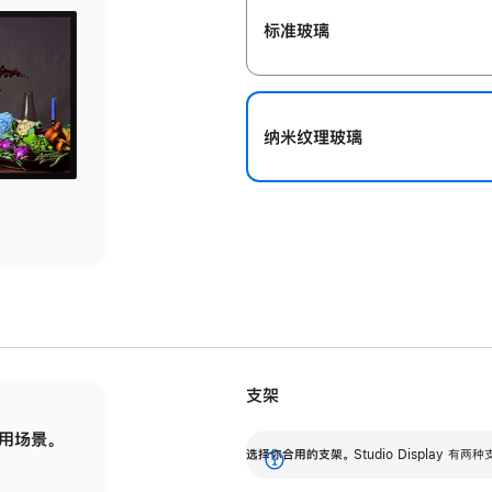
标准玻璃
纳米纹理玻璃
支架
用场景。
标配可调倾斜度的支架，提供 30 度的倾斜度
选
选择你合用的支架。
Studio Display
调节范围。
展