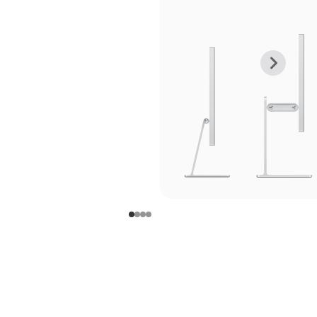
上
下
一
一
张
张
图
图
库
库
图
图
片
片
-
-
支
支
架
架