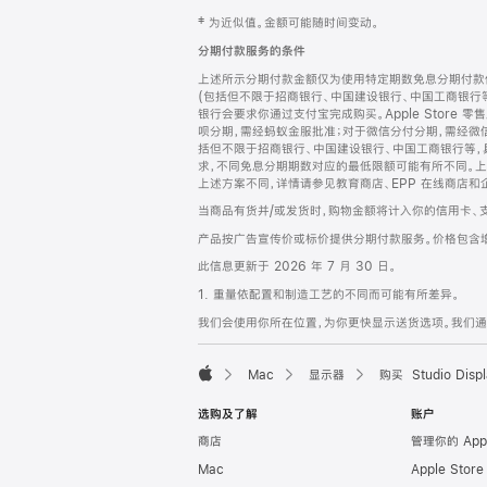
网
脚
‡ 为近似值。金额可能随时间变动。
注
页
分期付款服务的条件
页
上述所示分期付款金额仅为使用特定期数免息分期付款估
脚
(包括但不限于招商银行、中国建设银行、中国工商银行
银行会要求你通过支付宝完成购买。Apple Store 零
呗分期，需经蚂蚁金服批准；对于微信分付分期，需经微信
括但不限于招商银行、中国建设银行、中国工商银行等，
求，不同免息分期期数对应的最低限额可能有所不同。上述分
上述方案不同，详情请参见教育商店、EPP 在线商店和
当商品有货并/或发货时，购物金额将计入你的信用卡、
产品按广告宣传价或标价提供分期付款服务。价格包含
此信息更新于 2026 年 7 月 30 日。
1. 重量依配置和制造工艺的不同而可能有所差异。
我们会使用你所在位置，为你更快显示送货选项。我们通过你
Mac
显示器
购买 Studio Displ
Apple
选购及了解
账户
商店
管理你的 App
Mac
Apple Stor