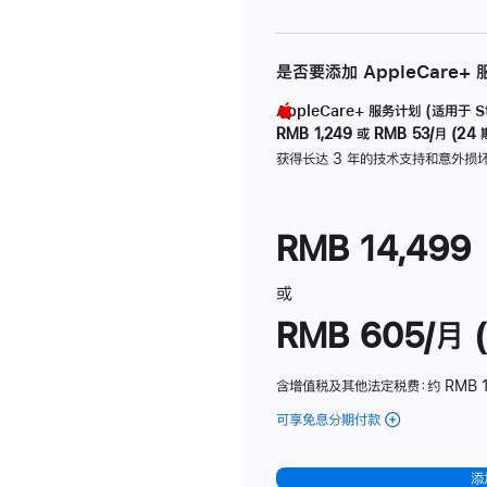
是否要添加 AppleCare+
AppleCare+ 服务计划 (适用于 Stu
RMB 1,249
或
RMB 53/月 (24 
获得长达 3 年的技术支持和意外损
RMB 14,499
或
RMB 605/月 (
含增值税及其他法定税费
：约 RMB 1
可享免息分期付款
(Studio
Display
-
添