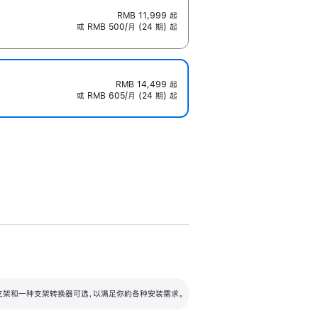
RMB 11,999
起
或 RMB 500/月 (24 期) 起
RMB 14,499
起
或 RMB 605/月 (24 期) 起
配可调倾斜度及高度的支架，额外增加 105
VESA 支架转换器
 有两种支架和一种支架转换器可选，以满足你的各种安装需求。
毫米的高度调节范围。
容的支架 (未随附)