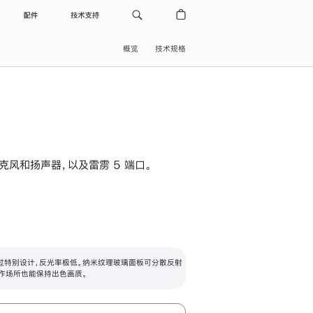
配件
技术支持
概览
技术规格
级麦克风和扬声器，以及雷雳 5 端口。
过特别设计，反光率极低。纳米纹理玻璃面板可分散反射
作场所也能保持出色画质。