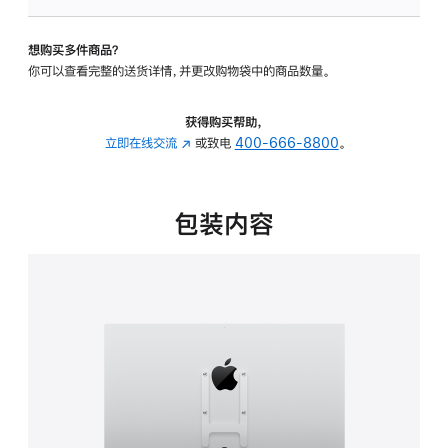
板
-
想购买多件商品？
VESA
你可以查看完整的送货详情，并更改购物袋中的商品数量。
支
架
转
获得购买帮助，
换
立即在线交流
(在
或致电
400-666-8800
。
器
新
的
窗
分
口
包装内容
期
中
付
打
款
开)
选
项)