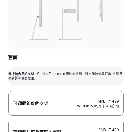
支架
选择你合用的支架。
Studio Display 有两种支架和一种支架转换器可选，以满足
展
你的各种安装需求。
开
RMB 14,499
可调倾斜度的支架
或 RMB 605/月 (24 期) 起
RMB 17,499
可调倾斜度及高‍度的支‍架