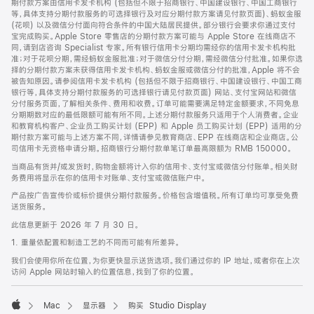
期付款方案由信用卡发卡机构 (包括但不限于招商银行、中国建设银行、中国工商银行
等，具体支持分期付款服务的可选择银行及对应分期付款方案请见付款页面)、蚂蚁金服
(花呗) 以及微信分付面向符合条件的中国大陆居民提供。部分银行会要求你通过支付
宝完成购买。Apple Store 零售店的分期付款方案可能与 Apple Store 在线商店不
同，请到店咨询 Specialist 专家。所有银行信用卡分期均需经你的信用卡发卡机构批
准；对于花呗分期，需经蚂蚁金服批准；对于微信分付分期，需经微信分付批准。如果你选
择的分期付款方案未获得信用卡发卡机构、蚂蚁金服或微信分付的批准，Apple 将不会
被告知原因。请参阅信用卡发卡机构 (包括但不限于招商银行、中国建设银行、中国工商
银行等，具体支持分期付款服务的可选择银行请见付款页面) 网站、支付宝网站和微信
分付服务页面，了解相关条件、费用和收费。订单可能需要满足特定金额要求，不同免息
分期期数对应的最低限额可能有所不同。上述分期付款服务只适用于个人消费者。企业
和教育机构客户、企业员工购买计划 (EPP) 和 Apple 员工购买计划 (EPP) 适用的分
期付款方案可能与上述方案不同，详情请参见教育商店、EPP 在线商店和企业商店。公
司信用卡无资格申请分期。招商银行分期付款单笔订单最高限额为 RMB 150000。
当商品有货并/或发货时，购物金额将计入你的信用卡、支付宝或微信分付账单。相关财
务费用将显示在你的信用卡对账单、支付宝或微信账户中。
产品按广告宣传价或标价提供分期付款服务。价格包含增值税。所有订单均可享受免费
送货服务。
此信息更新于 2026 年 7 月 30 日。
1. 重量依配置和制造工艺的不同而可能有所差异。
我们会使用你所在位置，为你更快显示送货选项。我们通过你的 IP 地址，或者你在上次
访问 Apple 网站时输入的位置信息，找到了你的位置。
Mac
显示器
购买 Studio Display