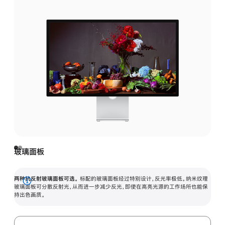
玻璃面板
两种抗反射玻璃面板可选。
标配的玻璃面板经过特别设计，反光率极低。纳米纹理
展
玻璃面板可分散反射光，从而进一步减少反光，即使在高亮光源的工作场所也能保
持出色画质。
开