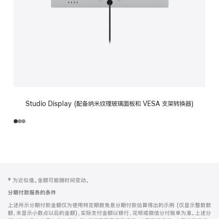
Studio Display (配备纳米纹理玻璃面板和 VESA 支架转换器)
网
脚
‡ 为近似值。金额可能随时间变动。
注
页
分期付款服务的条件
页
上述所示分期付款金额仅为使用特定期数免息分期付款估算得出的示例 (仅显示整数数
脚
额，未显示小数点以后的金额)，实际支付金额以银行、花呗或微信分付账单为准。上述分