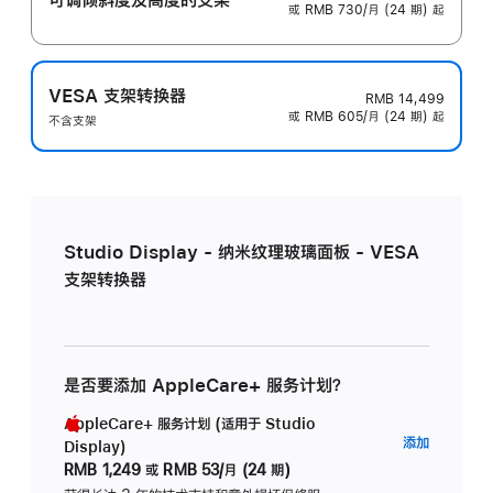
或 RMB 730/月 (24 期) 起
VESA 支架转换器
RMB 14,499
或 RMB 605/月 (24 期) 起
不含支架
Studio Display - 纳米纹理玻璃面板 - VESA
支架转换器
是否要添加 AppleCare+ 服务计划？
AppleCare+ 服务计划 (适用于 Studio
AppleC
添加
Display)
服
RMB 1,249
或
RMB 53/月 (24 期)