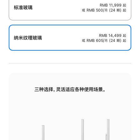
RMB 11,999
起
标准玻璃
或 RMB 500/月 (24 期) 起
RMB 14,499
起
纳米纹理玻璃
或 RMB 605/月 (24 期) 起
三种选择，灵活适应各种使用场景。
标