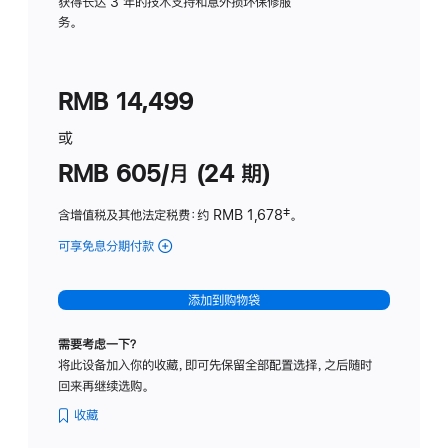
务
获得长达 3 年的技术支持和意外损坏保修服
务。
计
划
(适
RMB 14,499
用
于
或
Studio
RMB 605/月 (24 期)
Display
含增值税及其他法定税费
：约 RMB 1,678
脚
‡。
注
可享免息分期付款
(Studio
Display
-
添加到购物袋
纳
米
需要考虑一下？
纹
将此设备加入你的收藏，即可先保留全部配置选择，之后随时
理
回来再继续选购。
玻
璃
收藏
面