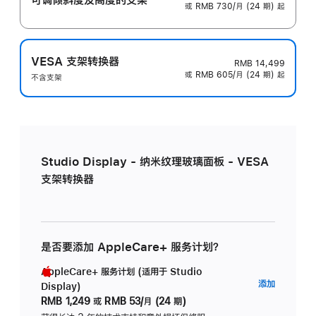
或 RMB 730/月 (24 期) 起
VESA 支架转换器
RMB 14,499
或 RMB 605/月 (24 期) 起
不含支架
Studio Display - 纳米纹理玻璃面板 - VESA
支架转换器
是否要添加 AppleCare+ 服务计划？
AppleCare+ 服务计划 (适用于 Studio
AppleC
添加
Display)
服
RMB 1,249
或
RMB 53/月 (24 期)