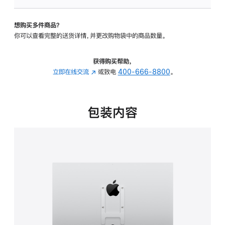
板
-
想购买多件商品？
VESA
你可以查看完整的送货详情，并更改购物袋中的商品数量。
支
架
转
获得购买帮助，
换
立即在线交流
(在
或致电
400-666-8800
。
器
新
的
窗
分
口
包装内容
期
中
付
打
款
开)
选
项)