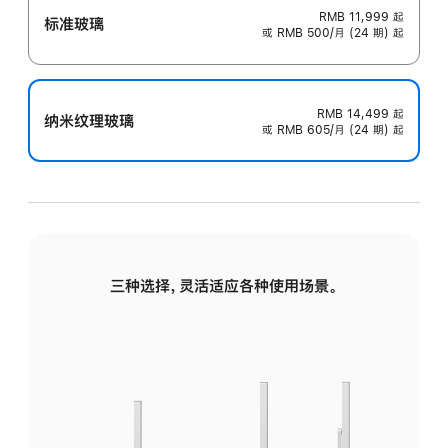
RMB 11,999
起
标准玻璃
或 RMB 500/月 (24 期) 起
RMB 14,499
起
纳米纹理玻璃
或 RMB 605/月 (24 期) 起
三种选择，灵活适应各种使用场景。
标