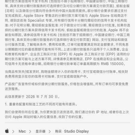
期付款方案由信用卡发卡机构 (包括但不限于招商银行、中国建设银行、中国工商银行
等，具体支持分期付款服务的可选择银行及对应分期付款方案请见付款页面)、蚂蚁金服
(花呗) 以及微信分付面向符合条件的中国大陆居民提供。部分银行会要求你通过支付
宝完成购买。Apple Store 零售店的分期付款方案可能与 Apple Store 在线商店不
同，请到店咨询 Specialist 专家。所有银行信用卡分期均需经你的信用卡发卡机构批
准；对于花呗分期，需经蚂蚁金服批准；对于微信分付分期，需经微信分付批准。如果你选
择的分期付款方案未获得信用卡发卡机构、蚂蚁金服或微信分付的批准，Apple 将不会
被告知原因。请参阅信用卡发卡机构 (包括但不限于招商银行、中国建设银行、中国工商
银行等，具体支持分期付款服务的可选择银行请见付款页面) 网站、支付宝网站和微信
分付服务页面，了解相关条件、费用和收费。订单可能需要满足特定金额要求，不同免息
分期期数对应的最低限额可能有所不同。上述分期付款服务只适用于个人消费者。企业
和教育机构客户、企业员工购买计划 (EPP) 和 Apple 员工购买计划 (EPP) 适用的分
期付款方案可能与上述方案不同，详情请参见教育商店、EPP 在线商店和企业商店。公
司信用卡无资格申请分期。招商银行分期付款单笔订单最高限额为 RMB 150000。
当商品有货并/或发货时，购物金额将计入你的信用卡、支付宝或微信分付账单。相关财
务费用将显示在你的信用卡对账单、支付宝或微信账户中。
产品按广告宣传价或标价提供分期付款服务。价格包含增值税。所有订单均可享受免费
送货服务。
此信息更新于 2026 年 7 月 30 日。
1. 重量依配置和制造工艺的不同而可能有所差异。
我们会使用你所在位置，为你更快显示送货选项。我们通过你的 IP 地址，或者你在上次
访问 Apple 网站时输入的位置信息，找到了你的位置。
Mac
显示器
购买 Studio Display