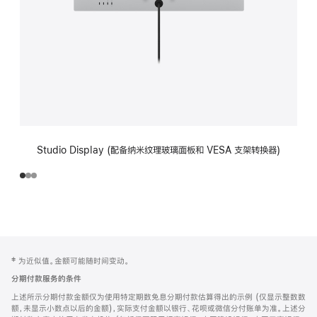
Studio Display (配备纳米纹理玻璃面板和 VESA 支架转换器)
网
脚
‡ 为近似值。金额可能随时间变动。
注
页
分期付款服务的条件
页
上述所示分期付款金额仅为使用特定期数免息分期付款估算得出的示例 (仅显示整数数
脚
额，未显示小数点以后的金额)，实际支付金额以银行、花呗或微信分付账单为准。上述分