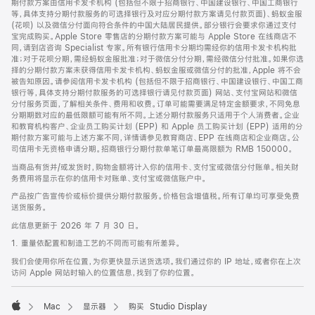
期付款方案由信用卡发卡机构 (包括但不限于招商银行、中国建设银行、中国工商银行
等，具体支持分期付款服务的可选择银行及对应分期付款方案请见付款页面)、蚂蚁金服
(花呗) 以及微信分付面向符合条件的中国大陆居民提供。部分银行会要求你通过支付
宝完成购买。Apple Store 零售店的分期付款方案可能与 Apple Store 在线商店不
同，请到店咨询 Specialist 专家。所有银行信用卡分期均需经你的信用卡发卡机构批
准；对于花呗分期，需经蚂蚁金服批准；对于微信分付分期，需经微信分付批准。如果你选
择的分期付款方案未获得信用卡发卡机构、蚂蚁金服或微信分付的批准，Apple 将不会
被告知原因。请参阅信用卡发卡机构 (包括但不限于招商银行、中国建设银行、中国工商
银行等，具体支持分期付款服务的可选择银行请见付款页面) 网站、支付宝网站和微信
分付服务页面，了解相关条件、费用和收费。订单可能需要满足特定金额要求，不同免息
分期期数对应的最低限额可能有所不同。上述分期付款服务只适用于个人消费者。企业
和教育机构客户、企业员工购买计划 (EPP) 和 Apple 员工购买计划 (EPP) 适用的分
期付款方案可能与上述方案不同，详情请参见教育商店、EPP 在线商店和企业商店。公
司信用卡无资格申请分期。招商银行分期付款单笔订单最高限额为 RMB 150000。
当商品有货并/或发货时，购物金额将计入你的信用卡、支付宝或微信分付账单。相关财
务费用将显示在你的信用卡对账单、支付宝或微信账户中。
产品按广告宣传价或标价提供分期付款服务。价格包含增值税。所有订单均可享受免费
送货服务。
此信息更新于 2026 年 7 月 30 日。
1. 重量依配置和制造工艺的不同而可能有所差异。
我们会使用你所在位置，为你更快显示送货选项。我们通过你的 IP 地址，或者你在上次
访问 Apple 网站时输入的位置信息，找到了你的位置。
Mac
显示器
购买 Studio Display