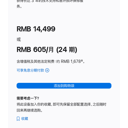
务
获得长达 3 年的技术支持和意外损坏保修服
务。
计
划
(适
RMB 14,499
用
于
或
Studio
RMB 605/月 (24 期)
Display
含增值税及其他法定税费
：约 RMB 1,678
脚
‡。
注
可享免息分期付款
(Studio
Display
-
添加到购物袋
纳
米
需要考虑一下？
纹
将此设备加入你的收藏，即可先保留全部配置选择，之后随时
理
回来再继续选购。
玻
璃
收藏
面