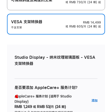
或 RMB 730/月 (24 期) 起
VESA 支架转换器
RMB 14,499
或 RMB 605/月 (24 期) 起
不含支架
Studio Display - 纳米纹理玻璃面板 - VESA
支架转换器
是否要添加 AppleCare+ 服务计划？
AppleCare+ 服务计划 (适用于 Studio
AppleC
添加
Display)
服
RMB 1,249
或
RMB 53/月 (24 期)