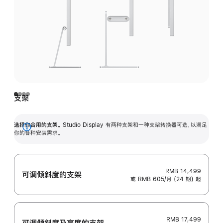
支架
选择你合用的支架。
Studio Display 有两种支架和一种支架转换器可选，以满足
展
你的各种安装需求。
开
RMB 14,499
可调倾斜度的支架
或 RMB 605/月 (24 期) 起
RMB 17,499
可调倾斜度及高‍度的支‍架