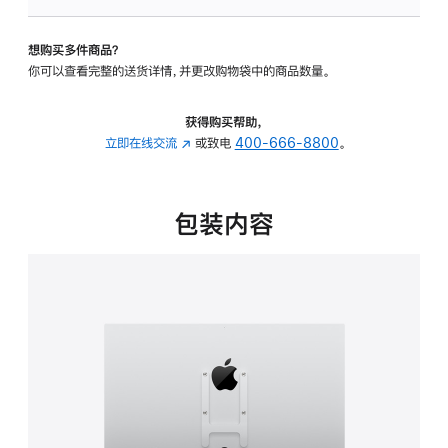
板
-
想购买多件商品？
VESA
你可以查看完整的送货详情，并更改购物袋中的商品数量。
支
架
转
获得购买帮助，
换
立即在线交流
(在
或致电
400-666-8800
。
器
新
的
窗
分
口
包装内容
期
中
付
打
款
开)
选
项)