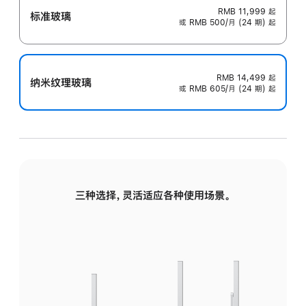
RMB 11,999
起
标准玻璃
或 RMB 500/月 (24 期) 起
RMB 14,499
起
纳米纹理玻璃
或 RMB 605/月 (24 期) 起
三种选择，灵活适应各种使用场景。
标