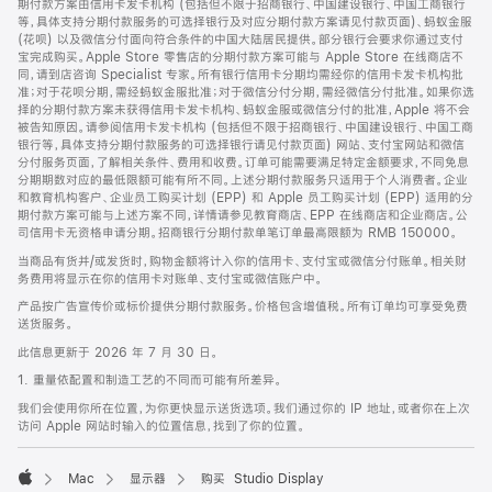
期付款方案由信用卡发卡机构 (包括但不限于招商银行、中国建设银行、中国工商银行
等，具体支持分期付款服务的可选择银行及对应分期付款方案请见付款页面)、蚂蚁金服
(花呗) 以及微信分付面向符合条件的中国大陆居民提供。部分银行会要求你通过支付
宝完成购买。Apple Store 零售店的分期付款方案可能与 Apple Store 在线商店不
同，请到店咨询 Specialist 专家。所有银行信用卡分期均需经你的信用卡发卡机构批
准；对于花呗分期，需经蚂蚁金服批准；对于微信分付分期，需经微信分付批准。如果你选
择的分期付款方案未获得信用卡发卡机构、蚂蚁金服或微信分付的批准，Apple 将不会
被告知原因。请参阅信用卡发卡机构 (包括但不限于招商银行、中国建设银行、中国工商
银行等，具体支持分期付款服务的可选择银行请见付款页面) 网站、支付宝网站和微信
分付服务页面，了解相关条件、费用和收费。订单可能需要满足特定金额要求，不同免息
分期期数对应的最低限额可能有所不同。上述分期付款服务只适用于个人消费者。企业
和教育机构客户、企业员工购买计划 (EPP) 和 Apple 员工购买计划 (EPP) 适用的分
期付款方案可能与上述方案不同，详情请参见教育商店、EPP 在线商店和企业商店。公
司信用卡无资格申请分期。招商银行分期付款单笔订单最高限额为 RMB 150000。
当商品有货并/或发货时，购物金额将计入你的信用卡、支付宝或微信分付账单。相关财
务费用将显示在你的信用卡对账单、支付宝或微信账户中。
产品按广告宣传价或标价提供分期付款服务。价格包含增值税。所有订单均可享受免费
送货服务。
此信息更新于 2026 年 7 月 30 日。
1. 重量依配置和制造工艺的不同而可能有所差异。
我们会使用你所在位置，为你更快显示送货选项。我们通过你的 IP 地址，或者你在上次
访问 Apple 网站时输入的位置信息，找到了你的位置。
Mac
显示器
购买 Studio Display