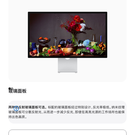
玻璃面板
两种抗反射玻璃面板可选。
标配的玻璃面板经过特别设计，反光率极低。纳米纹理
展
玻璃面板可分散反射光，从而进一步减少反光，即使在高亮光源的工作场所也能保
持出色画质。
开