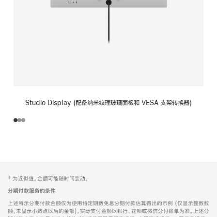
Studio Display (配备纳米纹理玻璃面板和 VESA 支架转换器)
网
脚
‡ 为近似值。金额可能随时间变动。
注
页
分期付款服务的条件
页
上述所示分期付款金额仅为使用特定期数免息分期付款估算得出的示例 (仅显示整数数
脚
额，未显示小数点以后的金额)，实际支付金额以银行、花呗或微信分付账单为准。上述分