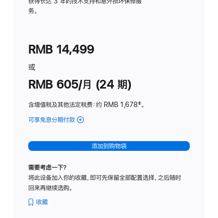
务
获得长达 3 年的技术支持和意外损坏保修服
务。
计
划
(适
RMB 14,499
用
于
或
Studio
RMB 605/月 (24 期)
Display
含增值税及其他法定税费
：约 RMB 1,678
脚
‡。
注
可享免息分期付款
(Studio
Display
-
添加到购物袋
纳
米
需要考虑一下？
纹
将此设备加入你的收藏，即可先保留全部配置选择，之后随时
理
回来再继续选购。
玻
璃
收藏
面