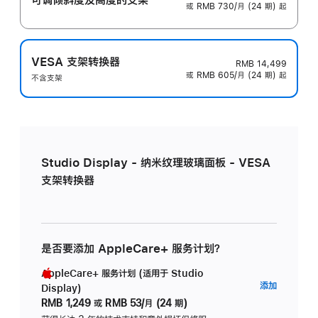
或 RMB 730/月 (24 期) 起
VESA 支架转换器
RMB 14,499
或 RMB 605/月 (24 期) 起
不含支架
Studio Display - 纳米纹理玻璃面板 - VESA
支架转换器
是否要添加 AppleCare+ 服务计划？
AppleCare+ 服务计划 (适用于 Studio
AppleC
添加
Display)
服
RMB 1,249
或
RMB 53/月 (24 期)