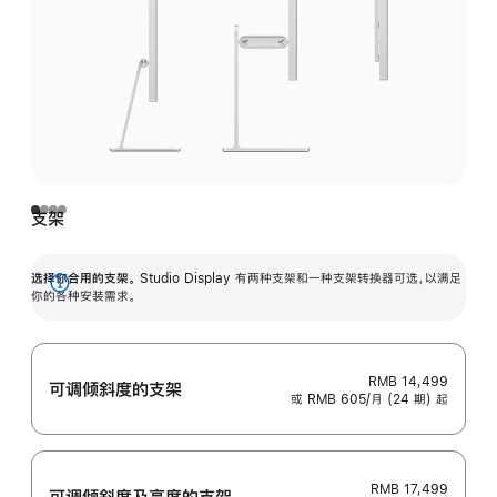
支架
选择你合用的支架。
Studio Display 有两种支架和一种支架转换器可选，以满足
展
你的各种安装需求。
开
RMB 14,499
可调倾斜度的支架
或 RMB 605/月 (24 期) 起
RMB 17,499
可调倾斜度及高‍度的支‍架