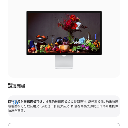
玻璃面板
两种抗反射玻璃面板可选。
标配的玻璃面板经过特别设计，反光率极低。纳米纹理
展
玻璃面板可分散反射光，从而进一步减少反光，即使在高亮光源的工作场所也能保
持出色画质。
开