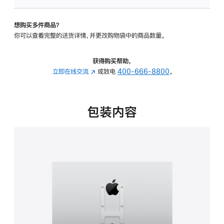
板
-
想购买多件商品？
VESA
你可以查看完整的送货详情，并更改购物袋中的商品数量。
支
架
转
获得购买帮助，
换
立即在线交流
(在
或致电
400-666-8800
。
器
新
的
窗
分
口
包装内容
期
中
付
打
款
开)
选
项)