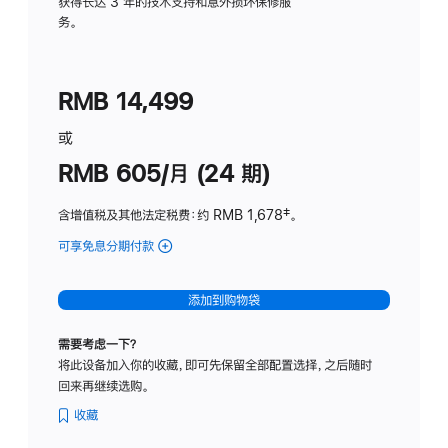
务
获得长达 3 年的技术支持和意外损坏保修服
务。
计
划
(适
RMB 14,499
用
于
或
Studio
RMB 605/月 (24 期)
Display
含增值税及其他法定税费
：约 RMB 1,678
脚
‡。
注
可享免息分期付款
(Studio
Display
-
添加到购物袋
纳
米
需要考虑一下？
纹
将此设备加入你的收藏，即可先保留全部配置选择，之后随时
理
回来再继续选购。
玻
璃
收藏
面