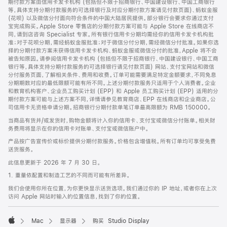
期付款方案由信用卡发卡机构 (包括但不限于招商银行、中国建设银行、中国工商银行
等，具体支持分期付款服务的可选择银行及对应分期付款方案请见付款页面)、蚂蚁金服
(花呗) 以及微信分付面向符合条件的中国大陆居民提供。部分银行会要求你通过支付
宝完成购买。Apple Store 零售店的分期付款方案可能与 Apple Store 在线商店不
同，请到店咨询 Specialist 专家。所有银行信用卡分期均需经你的信用卡发卡机构批
准；对于花呗分期，需经蚂蚁金服批准；对于微信分付分期，需经微信分付批准。如果你选
择的分期付款方案未获得信用卡发卡机构、蚂蚁金服或微信分付的批准，Apple 将不会
被告知原因。请参阅信用卡发卡机构 (包括但不限于招商银行、中国建设银行、中国工商
银行等，具体支持分期付款服务的可选择银行请见付款页面) 网站、支付宝网站和微信
分付服务页面，了解相关条件、费用和收费。订单可能需要满足特定金额要求，不同免息
分期期数对应的最低限额可能有所不同。上述分期付款服务只适用于个人消费者。企业
和教育机构客户、企业员工购买计划 (EPP) 和 Apple 员工购买计划 (EPP) 适用的分
期付款方案可能与上述方案不同，详情请参见教育商店、EPP 在线商店和企业商店。公
司信用卡无资格申请分期。招商银行分期付款单笔订单最高限额为 RMB 150000。
当商品有货并/或发货时，购物金额将计入你的信用卡、支付宝或微信分付账单。相关财
务费用将显示在你的信用卡对账单、支付宝或微信账户中。
产品按广告宣传价或标价提供分期付款服务。价格包含增值税。所有订单均可享受免费
送货服务。
此信息更新于 2026 年 7 月 30 日。
1. 重量依配置和制造工艺的不同而可能有所差异。
我们会使用你所在位置，为你更快显示送货选项。我们通过你的 IP 地址，或者你在上次
访问 Apple 网站时输入的位置信息，找到了你的位置。
Mac
显示器
购买 Studio Display