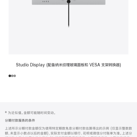
Studio Display (配备纳米纹理玻璃面板和 VESA 支架转换器)
网
脚
‡ 为近似值。金额可能随时间变动。
注
页
分期付款服务的条件
页
上述所示分期付款金额仅为使用特定期数免息分期付款估算得出的示例 (仅显示整数数
脚
额，未显示小数点以后的金额)，实际支付金额以银行、花呗或微信分付账单为准。上述分