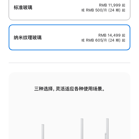
RMB 11,999
起
标准玻璃
或 RMB 500/月 (24 期) 起
RMB 14,499
起
纳米纹理玻璃
或 RMB 605/月 (24 期) 起
三种选择，灵活适应各种使用场景。
标