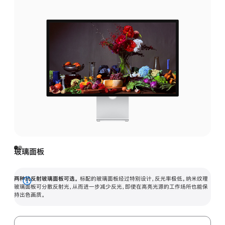
玻璃面板
两种抗反射玻璃面板可选。
标配的玻璃面板经过特别设计，反光率极低。纳米纹理
展
玻璃面板可分散反射光，从而进一步减少反光，即使在高亮光源的工作场所也能保
持出色画质。
开