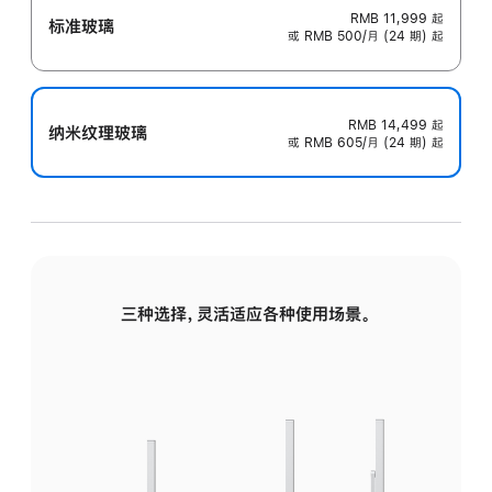
RMB 11,999
起
标准玻璃
或 RMB 500/月 (24 期) 起
RMB 14,499
起
纳米纹理玻璃
或 RMB 605/月 (24 期) 起
三种选择，灵活适应各种使用场景。
标