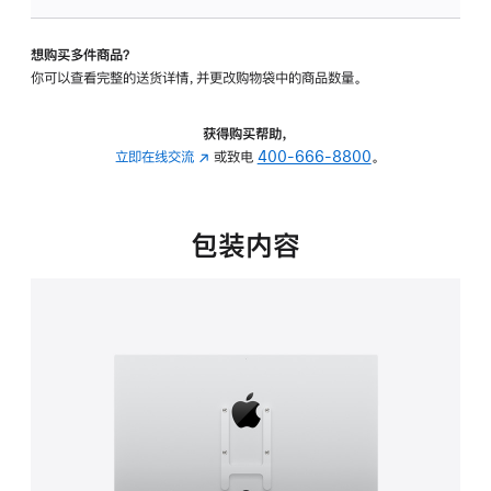
板
-
想购买多件商品？
VESA
你可以查看完整的送货详情，并更改购物袋中的商品数量。
支
架
转
获得购买帮助，
换
立即在线交流
(在
或致电
400-666-8800
。
器
新
的
窗
分
口
包装内容
期
中
付
打
款
开)
选
项)