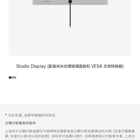
Studio Display (配备纳米纹理玻璃面板和 VESA 支架转换器)
网
脚
‡ 为近似值。金额可能随时间变动。
注
页
分期付款服务的条件
页
上述所示分期付款金额仅为使用特定期数免息分期付款估算得出的示例 (仅显示整数数
脚
额，未显示小数点以后的金额)，实际支付金额以银行、花呗或微信分付账单为准。上述分