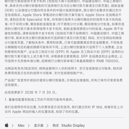
期付款方案由信用卡发卡机构 (包括但不限于招商银行、中国建设银行、中国工商银行
等，具体支持分期付款服务的可选择银行及对应分期付款方案请见付款页面)、蚂蚁金服
(花呗) 以及微信分付面向符合条件的中国大陆居民提供。部分银行会要求你通过支付
宝完成购买。Apple Store 零售店的分期付款方案可能与 Apple Store 在线商店不
同，请到店咨询 Specialist 专家。所有银行信用卡分期均需经你的信用卡发卡机构批
准；对于花呗分期，需经蚂蚁金服批准；对于微信分付分期，需经微信分付批准。如果你选
择的分期付款方案未获得信用卡发卡机构、蚂蚁金服或微信分付的批准，Apple 将不会
被告知原因。请参阅信用卡发卡机构 (包括但不限于招商银行、中国建设银行、中国工商
银行等，具体支持分期付款服务的可选择银行请见付款页面) 网站、支付宝网站和微信
分付服务页面，了解相关条件、费用和收费。订单可能需要满足特定金额要求，不同免息
分期期数对应的最低限额可能有所不同。上述分期付款服务只适用于个人消费者。企业
和教育机构客户、企业员工购买计划 (EPP) 和 Apple 员工购买计划 (EPP) 适用的分
期付款方案可能与上述方案不同，详情请参见教育商店、EPP 在线商店和企业商店。公
司信用卡无资格申请分期。招商银行分期付款单笔订单最高限额为 RMB 150000。
当商品有货并/或发货时，购物金额将计入你的信用卡、支付宝或微信分付账单。相关财
务费用将显示在你的信用卡对账单、支付宝或微信账户中。
产品按广告宣传价或标价提供分期付款服务。价格包含增值税。所有订单均可享受免费
送货服务。
此信息更新于 2026 年 7 月 30 日。
1. 重量依配置和制造工艺的不同而可能有所差异。
我们会使用你所在位置，为你更快显示送货选项。我们通过你的 IP 地址，或者你在上次
访问 Apple 网站时输入的位置信息，找到了你的位置。
Mac
显示器
购买 Studio Display