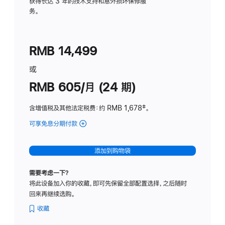
务
获得长达 3 年的技术支持和意外损坏保修服
务。
计
划
(适
RMB 14,499
用
于
或
Studio
RMB 605/月 (24 期)
Display
含增值税及其他法定税费
：约 RMB 1,678
脚
‡。
注
可享免息分期付款
(Studio
Display
-
添加到购物袋
纳
米
需要考虑一下？
纹
将此设备加入你的收藏，即可先保留全部配置选择，之后随时
理
回来再继续选购。
玻
璃
收藏
面