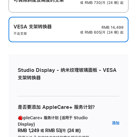
或 RMB 730/月 (24 期) 起
VESA 支架转换器
RMB 14,499
或 RMB 605/月 (24 期) 起
不含支架
Studio Display - 纳米纹理玻璃面板 - VESA
支架转换器
是否要添加 AppleCare+ 服务计划？
AppleCare+ 服务计划 (适用于 Studio
AppleC
添加
Display)
服
RMB 1,249
或
RMB 53/月 (24 期)