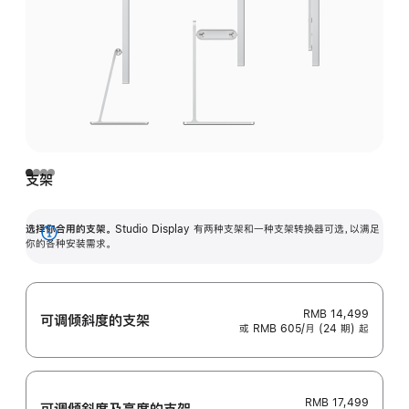
支架
选择你合用的支架。
Studio Display 有两种支架和一种支架转换器可选，以满足
展
你的各种安装需求。
开
RMB 14,499
可调倾斜度的支架
或 RMB 605/月 (24 期) 起
RMB 17,499
可调倾斜度及高‍度的支‍架