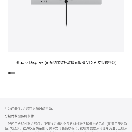
Studio Display (配备纳米纹理玻璃面板和 VESA 支架转换器)
网
脚
‡ 为近似值。金额可能随时间变动。
注
页
分期付款服务的条件
页
上述所示分期付款金额仅为使用特定期数免息分期付款估算得出的示例 (仅显示整数数
脚
额，未显示小数点以后的金额)，实际支付金额以银行、花呗或微信分付账单为准。上述分