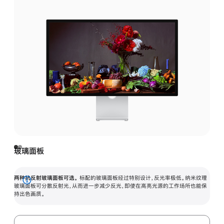
玻璃面板
两种抗反射玻璃面板可选。
标配的玻璃面板经过特别设计，反光率极低。纳米纹理
展
玻璃面板可分散反射光，从而进一步减少反光，即使在高亮光源的工作场所也能保
持出色画质。
开