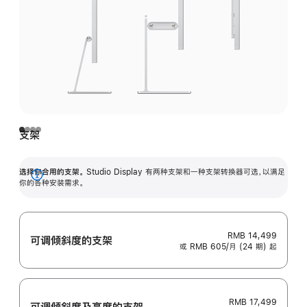
支架
选择你合用的支架。
Studio Display 有两种支架和一种支架转换器可选，以满足
展
你的各种安装需求。
开
RMB 14,499
可调倾斜度的支架
或 RMB 605/月 (24 期) 起
RMB 17,499
可调倾斜度及高‍度的支‍架