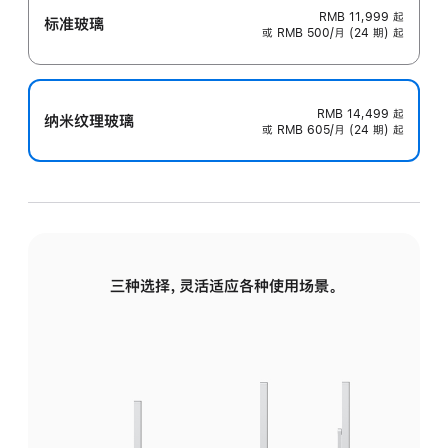
RMB 11,999
起
标准玻璃
或 RMB 500/月 (24 期) 起
RMB 14,499
起
纳米纹理玻璃
或 RMB 605/月 (24 期) 起
三种选择，灵活适应各种使用场景。
标