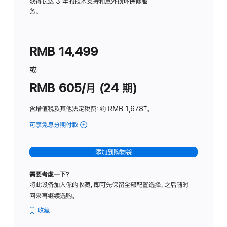
务
获得长达 3 年的技术支持和意外损坏保修服
务。
计
划
(适
RMB 14,499
用
于
或
Studio
RMB 605/月 (24 期)
Display
含增值税及其他法定税费
：约 RMB 1,678
脚
‡。
注
可享免息分期付款
(Studio
Display
-
添加到购物袋
纳
米
需要考虑一下？
纹
将此设备加入你的收藏，即可先保留全部配置选择，之后随时
理
回来再继续选购。
玻
璃
收藏
面