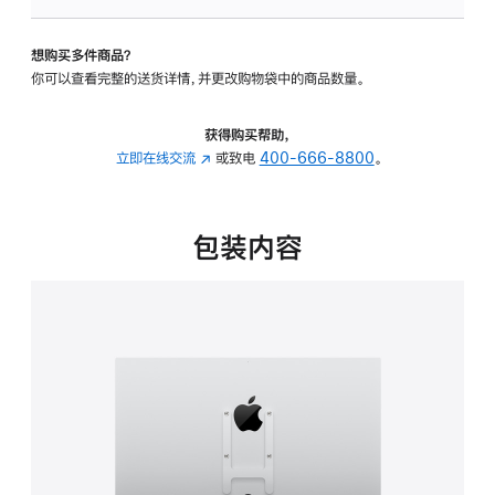
板
-
想购买多件商品？
VESA
你可以查看完整的送货详情，并更改购物袋中的商品数量。
支
架
转
获得购买帮助，
换
立即在线交流
(在
或致电
400-666-8800
。
器
新
的
窗
分
口
包装内容
期
中
付
打
款
开)
选
项)