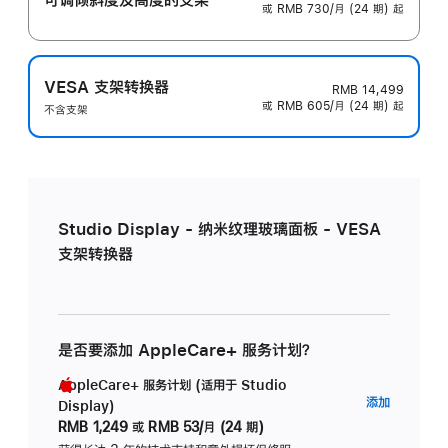
或 RMB 730/月 (24 期) 起
VESA 支架转换器
RMB 14,499
或 RMB 605/月 (24 期) 起
不含支架
Studio Display - 纳米纹理玻璃面板 - VESA
支架转换器
是否要添加 AppleCare+ 服务计划？
AppleCare+ 服务计划 (适用于 Studio
AppleC
添加
Display)
服
RMB 1,249
或
RMB 53/月 (24 期)