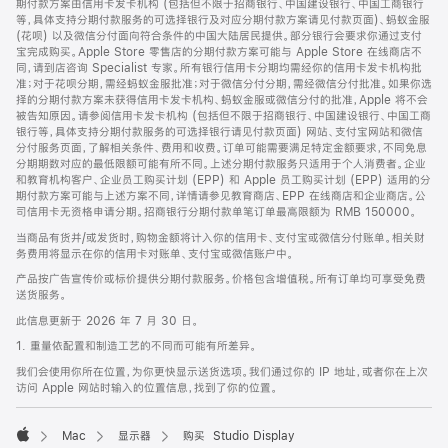
期付款方案由信用卡发卡机构 (包括但不限于招商银行、中国建设银行、中国工商银行
等，具体支持分期付款服务的可选择银行及对应分期付款方案请见付款页面)、蚂蚁金服
(花呗) 以及微信分付面向符合条件的中国大陆居民提供。部分银行会要求你通过支付
宝完成购买。Apple Store 零售店的分期付款方案可能与 Apple Store 在线商店不
同，请到店咨询 Specialist 专家。所有银行信用卡分期均需经你的信用卡发卡机构批
准；对于花呗分期，需经蚂蚁金服批准；对于微信分付分期，需经微信分付批准。如果你选
择的分期付款方案未获得信用卡发卡机构、蚂蚁金服或微信分付的批准，Apple 将不会
被告知原因。请参阅信用卡发卡机构 (包括但不限于招商银行、中国建设银行、中国工商
银行等，具体支持分期付款服务的可选择银行请见付款页面) 网站、支付宝网站和微信
分付服务页面，了解相关条件、费用和收费。订单可能需要满足特定金额要求，不同免息
分期期数对应的最低限额可能有所不同。上述分期付款服务只适用于个人消费者。企业
和教育机构客户、企业员工购买计划 (EPP) 和 Apple 员工购买计划 (EPP) 适用的分
期付款方案可能与上述方案不同，详情请参见教育商店、EPP 在线商店和企业商店。公
司信用卡无资格申请分期。招商银行分期付款单笔订单最高限额为 RMB 150000。
当商品有货并/或发货时，购物金额将计入你的信用卡、支付宝或微信分付账单。相关财
务费用将显示在你的信用卡对账单、支付宝或微信账户中。
产品按广告宣传价或标价提供分期付款服务。价格包含增值税。所有订单均可享受免费
送货服务。
此信息更新于 2026 年 7 月 30 日。
1. 重量依配置和制造工艺的不同而可能有所差异。
我们会使用你所在位置，为你更快显示送货选项。我们通过你的 IP 地址，或者你在上次
访问 Apple 网站时输入的位置信息，找到了你的位置。
Mac
显示器
购买 Studio Display