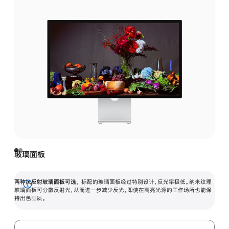
玻璃面板
两种抗反射玻璃面板可选。
标配的玻璃面板经过特别设计，反光率极低。纳米纹理
展
玻璃面板可分散反射光，从而进一步减少反光，即使在高亮光源的工作场所也能保
持出色画质。
开