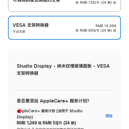
或 RMB 730/月 (24 期) 起
VESA 支架转换器
RMB 14,499
或 RMB 605/月 (24 期) 起
不含支架
Studio Display - 纳米纹理玻璃面板 - VESA
支架转换器
是否要添加 AppleCare+ 服务计划？
AppleCare+ 服务计划 (适用于 Studio
AppleC
添加
Display)
服
RMB 1,249
或
RMB 53/月 (24 期)