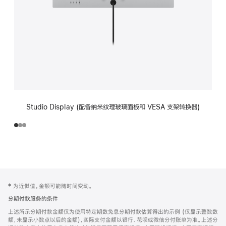
Studio Display (配备纳米纹理玻璃面板和 VESA 支架转换器)
网
脚
‡ 为近似值。金额可能随时间变动。
注
页
分期付款服务的条件
页
上述所示分期付款金额仅为使用特定期数免息分期付款估算得出的示例 (仅显示整数数
脚
额，未显示小数点以后的金额)，实际支付金额以银行、花呗或微信分付账单为准。上述分