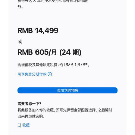
务
获得长达 3 年的技术支持和意外损坏保修服
务。
计
划
(适
RMB 14,499
用
于
或
Studio
RMB 605/月 (24 期)
Display
含增值税及其他法定税费
：约 RMB 1,678
脚
‡。
注
可享免息分期付款
(Studio
Display
-
添加到购物袋
纳
米
需要考虑一下？
纹
将此设备加入你的收藏，即可先保留全部配置选择，之后随时
理
回来再继续选购。
玻
璃
收藏
面