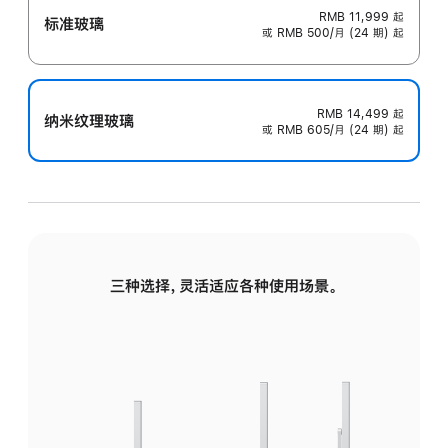
RMB 11,999
起
标准玻璃
或 RMB 500/月 (24 期) 起
RMB 14,499
起
纳米纹理玻璃
或 RMB 605/月 (24 期) 起
三种选择，灵活适应各种使用场景。
标