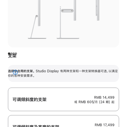
支架
选择你合用的支架。
Studio Display 有两种支架和一种支架转换器可选，以满足
展
你的各种安装需求。
开
RMB 14,499
可调倾斜度的支架
或 RMB 605/月 (24 期) 起
RMB 17,499
可调倾斜度及高‍度的支‍架