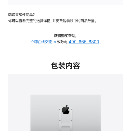
板
-
想购买多件商品？
VESA
你可以查看完整的送货详情，并更改购物袋中的商品数量。
支
架
转
获得购买帮助，
换
立即在线交流
(在
或致电
400-666-8800
。
器
新
的
窗
分
口
包装内容
期
中
付
打
款
开)
选
项)