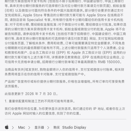
期付款方案由信用卡发卡机构 (包括但不限于招商银行、中国建设银行、中国工商银行
等，具体支持分期付款服务的可选择银行及对应分期付款方案请见付款页面)、蚂蚁金服
(花呗) 以及微信分付面向符合条件的中国大陆居民提供。部分银行会要求你通过支付
宝完成购买。Apple Store 零售店的分期付款方案可能与 Apple Store 在线商店不
同，请到店咨询 Specialist 专家。所有银行信用卡分期均需经你的信用卡发卡机构批
准；对于花呗分期，需经蚂蚁金服批准；对于微信分付分期，需经微信分付批准。如果你选
择的分期付款方案未获得信用卡发卡机构、蚂蚁金服或微信分付的批准，Apple 将不会
被告知原因。请参阅信用卡发卡机构 (包括但不限于招商银行、中国建设银行、中国工商
银行等，具体支持分期付款服务的可选择银行请见付款页面) 网站、支付宝网站和微信
分付服务页面，了解相关条件、费用和收费。订单可能需要满足特定金额要求，不同免息
分期期数对应的最低限额可能有所不同。上述分期付款服务只适用于个人消费者。企业
和教育机构客户、企业员工购买计划 (EPP) 和 Apple 员工购买计划 (EPP) 适用的分
期付款方案可能与上述方案不同，详情请参见教育商店、EPP 在线商店和企业商店。公
司信用卡无资格申请分期。招商银行分期付款单笔订单最高限额为 RMB 150000。
当商品有货并/或发货时，购物金额将计入你的信用卡、支付宝或微信分付账单。相关财
务费用将显示在你的信用卡对账单、支付宝或微信账户中。
产品按广告宣传价或标价提供分期付款服务。价格包含增值税。所有订单均可享受免费
送货服务。
此信息更新于 2026 年 7 月 30 日。
1. 重量依配置和制造工艺的不同而可能有所差异。
我们会使用你所在位置，为你更快显示送货选项。我们通过你的 IP 地址，或者你在上次
访问 Apple 网站时输入的位置信息，找到了你的位置。
Mac
显示器
购买 Studio Display