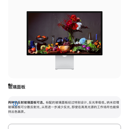
玻璃面板
两种抗反射玻璃面板可选。
标配的玻璃面板经过特别设计，反光率极低。纳米纹理
展
玻璃面板可分散反射光，从而进一步减少反光，即使在高亮光源的工作场所也能保
持出色画质。
开