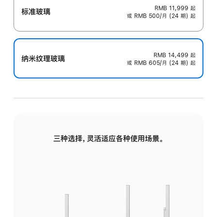
RMB 11,999
起
标准玻璃
或 RMB 500/月 (24 期) 起
RMB 14,499
起
纳米纹理玻璃
或 RMB 605/月 (24 期) 起
三种选择，灵活适应各种使用场景。
标