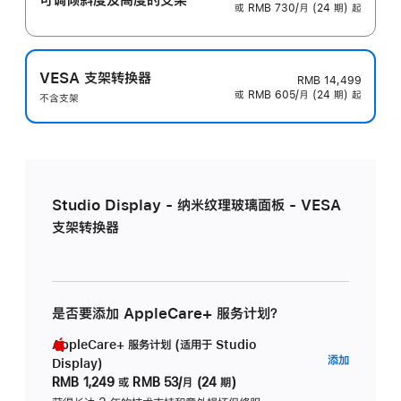
或 RMB 730/月 (24 期) 起
VESA 支架转换器
RMB 14,499
或 RMB 605/月 (24 期) 起
不含支架
Studio Display - 纳米纹理玻璃面板 - VESA
支架转换器
是否要添加 AppleCare+ 服务计划？
AppleCare+ 服务计划 (适用于 Studio
AppleC
添加
Display)
服
RMB 1,249
或
RMB 53/月 (24 期)