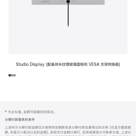
Studio Display (配备纳米纹理玻璃面板和 VESA 支架转换器)
网
脚
‡ 为近似值。金额可能随时间变动。
注
页
分期付款服务的条件
页
上述所示分期付款金额仅为使用特定期数免息分期付款估算得出的示例 (仅显示整数数
脚
额，未显示小数点以后的金额)，实际支付金额以银行、花呗或微信分付账单为准。上述分