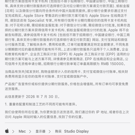
期付款方案由信用卡发卡机构 (包括但不限于招商银行、中国建设银行、中国工商银行
等，具体支持分期付款服务的可选择银行及对应分期付款方案请见付款页面)、蚂蚁金服
(花呗) 以及微信分付面向符合条件的中国大陆居民提供。部分银行会要求你通过支付
宝完成购买。Apple Store 零售店的分期付款方案可能与 Apple Store 在线商店不
同，请到店咨询 Specialist 专家。所有银行信用卡分期均需经你的信用卡发卡机构批
准；对于花呗分期，需经蚂蚁金服批准；对于微信分付分期，需经微信分付批准。如果你选
择的分期付款方案未获得信用卡发卡机构、蚂蚁金服或微信分付的批准，Apple 将不会
被告知原因。请参阅信用卡发卡机构 (包括但不限于招商银行、中国建设银行、中国工商
银行等，具体支持分期付款服务的可选择银行请见付款页面) 网站、支付宝网站和微信
分付服务页面，了解相关条件、费用和收费。订单可能需要满足特定金额要求，不同免息
分期期数对应的最低限额可能有所不同。上述分期付款服务只适用于个人消费者。企业
和教育机构客户、企业员工购买计划 (EPP) 和 Apple 员工购买计划 (EPP) 适用的分
期付款方案可能与上述方案不同，详情请参见教育商店、EPP 在线商店和企业商店。公
司信用卡无资格申请分期。招商银行分期付款单笔订单最高限额为 RMB 150000。
当商品有货并/或发货时，购物金额将计入你的信用卡、支付宝或微信分付账单。相关财
务费用将显示在你的信用卡对账单、支付宝或微信账户中。
产品按广告宣传价或标价提供分期付款服务。价格包含增值税。所有订单均可享受免费
送货服务。
此信息更新于 2026 年 7 月 30 日。
1. 重量依配置和制造工艺的不同而可能有所差异。
我们会使用你所在位置，为你更快显示送货选项。我们通过你的 IP 地址，或者你在上次
访问 Apple 网站时输入的位置信息，找到了你的位置。
Mac
显示器
购买 Studio Display