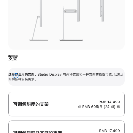
支架
选择你合用的支架。
Studio Display 有两种支架和一种支架转换器可选，以满足
展
你的各种安装需求。
开
RMB 14,499
可调倾斜度的支架
或 RMB 605/月 (24 期) 起
RMB 17,499
可调倾斜度及高‍度的支‍架