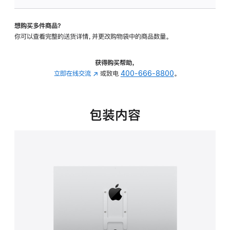
板
-
想购买多件商品？
VESA
你可以查看完整的送货详情，并更改购物袋中的商品数量。
支
架
转
获得购买帮助，
换
立即在线交流
(在
或致电
400-666-8800
。
器
新
的
窗
分
口
包装内容
期
中
付
打
款
开)
选
项)