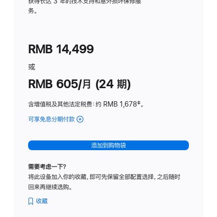
务
获得长达 3 年的技术支持和意外损坏保修服
务。
计
划
(适
RMB 14,499
用
于
或
Studio
RMB 605/月 (24 期)
Display
含增值税及其他法定税费
：约 RMB 1,678
脚
‡。
注
可享免息分期付款
(Studio
Display
-
添加到购物袋
纳
米
需要考虑一下？
纹
将此设备加入你的收藏，即可先保留全部配置选择，之后随时
理
回来再继续选购。
玻
璃
收藏
面