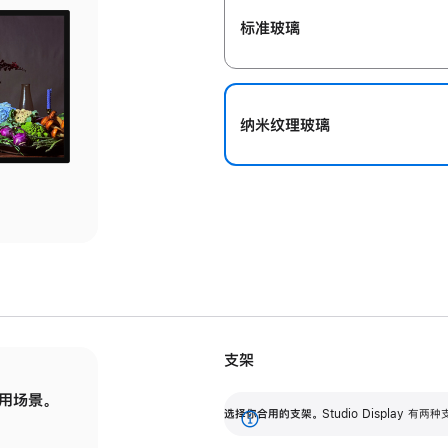
标准玻璃
纳米纹理玻璃
支架
用场景。
标配可调倾斜度的支架，提供 30 度的倾斜度
选
选择你合用的支架。
Studio Display
调节范围。
展