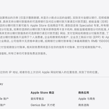
算得出的示例 (仅显示整数数额，未显示小数点以后的金额)，实际支付金额以银行、花呗或
等，具体支持分期付款服务的可选择银行及对应分期付款方案请见付款页面)、蚂蚁金服 (花呗
售店的分期付款方案可能与 Apple Store 在线商店不同，请到店咨询 Specialist 专
分付批准。如果你选择的分期付款方案未获得信用卡发卡机构、蚂蚁金服或微信分付的批准，Ap
具体支持分期付款服务的可选择银行请见付款页面) 网站、支付宝网站和微信分付服务页面，
期付款服务只适用于个人消费者。企业和教育机构客户、企业员工购买计划 (EPP) 和 Appl
企业商店。公司信用卡无资格申请分期。招商银行分期付款单笔订单最高限额为 RMB 150000
支付宝或微信分付账单。相关财务费用将显示在你的信用卡对账单、支付宝或微信账户中。
增值税。所有订单均可享受免费送货服务。
的 IP 地址，或者你在上次访问 Apple 网站时输入的位置信息，找到了你的位置。
ay
Apple Store 商店
商务应用
le 账户
查找零售店
Apple 与商务
e 账户
Genius Bar 天才吧
商务选购