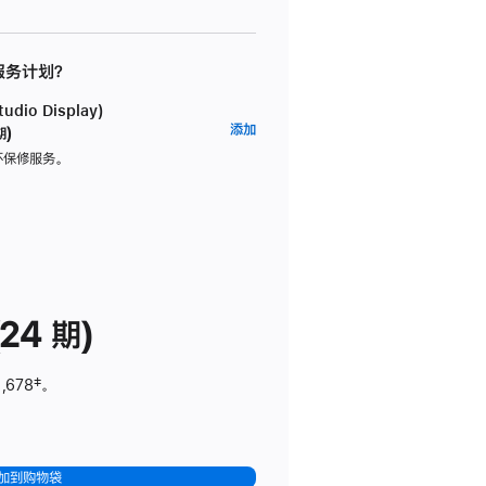
 服务计划？
dio Display)
AppleCare+
添加
期)
服
坏保修服务。
务
计
划
(适
用
于
24 期)
Studio
Display)
,678
脚
‡。
注
加到购物袋