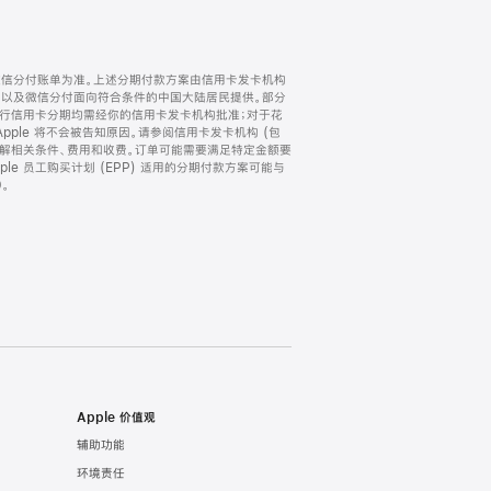
微信分付账单为准。上述分期付款方案由信用卡发卡机构
) 以及微信分付面向符合条件的中国大陆居民提供。部分
家。所有银行信用卡分期均需经你的信用卡发卡机构批准；对于花
ple 将不会被告知原因。请参阅信用卡发卡机构 (包
了解相关条件、费用和收费。订单可能需要满足特定金额要
e 员工购买计划 (EPP) 适用的分期付款方案可能与
。
Apple 价值观
辅助功能
环境责任