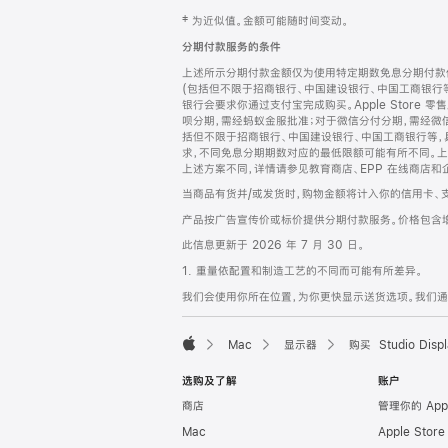
网
脚
‡ 为近似值。金额可能随时间变动。
注
页
分期付款服务的条件
页
上述所示分期付款金额仅为使用特定期数免息分期付款估
脚
(包括但不限于招商银行、中国建设银行、中国工商银行
银行会要求你通过支付宝完成购买。Apple Store 零
呗分期，需经蚂蚁金服批准；对于微信分付分期，需经微信
括但不限于招商银行、中国建设银行、中国工商银行等，
求，不同免息分期期数对应的最低限额可能有所不同。上述分
上述方案不同，详情请参见教育商店、EPP 在线商店和
当商品有货并/或发货时，购物金额将计入你的信用卡、
产品按广告宣传价或标价提供分期付款服务。价格包含
此信息更新于 2026 年 7 月 30 日。
1. 重量依配置和制造工艺的不同而可能有所差异。
我们会使用你所在位置，为你更快显示送货选项。我们通过你
Mac
显示器
购买 Studio Displ
Apple
选购及了解
账户
商店
管理你的 App
Mac
Apple Stor