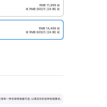
RMB 11,999
起
或 RMB 500/月 (24 期) 起
RMB 14,499
起
或 RMB 605/月 (24 期) 起
配可调倾斜度及高度的支架，额外增加 105
VESA 支架转换器
 有两种支架和一种支架转换器可选，以满足你的各种安装需求。
毫米的高度调节范围。
容的支架 (未随附)