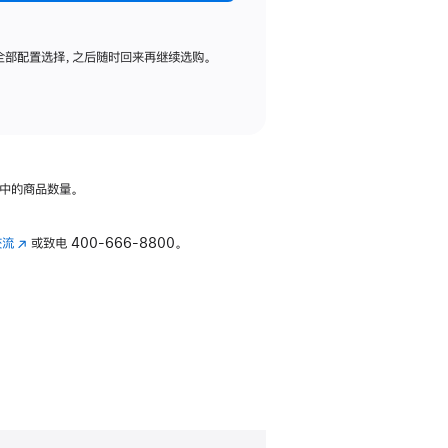
全部配置选择，之后随时回来再继续选购。
中的商品数量。
交流
(在
或致电
400-666-8800。
新
窗
口
中
打
开)