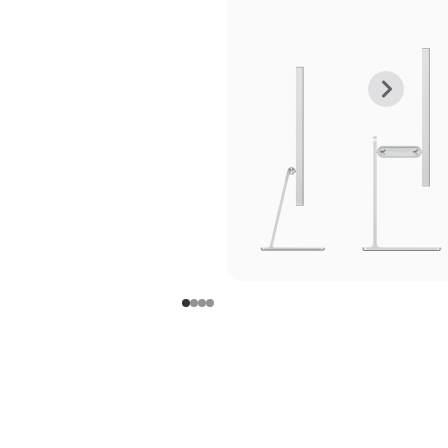
上
下
一
一
张
张
图
图
库
库
图
图
片
片
-
-
支
支
架
架