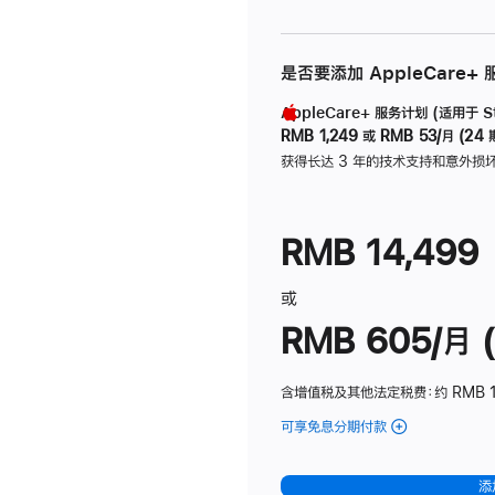
是否要添加 AppleCare+
AppleCare+ 服务计划 (适用于 Stu
RMB 1,249
或
RMB 53/月 (24 
获得长达 3 年的技术支持和意外损
RMB 14,499
或
RMB 605/月 (
含增值税及其他法定税费
：约 RMB 1
可享免息分期付款
(Studio
Display
-
添