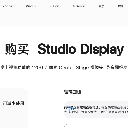
iPhone
Watch
Vision
AirPods
家居
娱乐
购买 Studio Display
桌上视角功能的 1200 万像素 Center Stage 摄像头、录音棚
玻璃面板
，可减少使用
纳米纹理玻璃面板可进一步减少反光，即使在
两种抗反射玻璃面板可选。
标配的玻璃面板经
。
有高亮光源的场所使用，也能保持出色画质。
展
光，从而进一步减少反光，即使在高亮光源的工
开