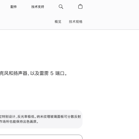
配件
技术支持
概览
技术规格
级麦克风和扬声器，以及雷雳 5 端口。
过特别设计，反光率极低。纳米纹理玻璃面板可分散反射
作场所也能保持出色画质。