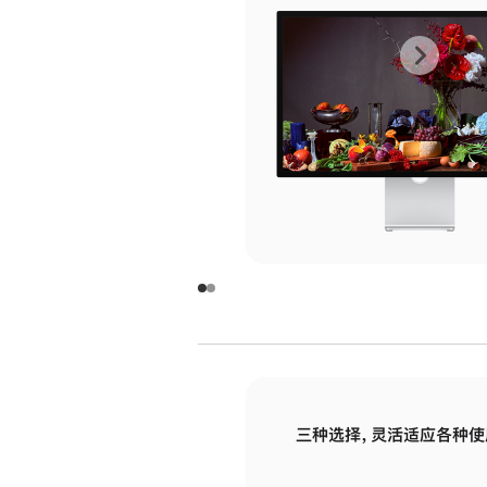
上
下
一
一
张
张
图
图
库
库
图
图
片
片
-
-
玻
玻
璃
璃
三种选择，灵活适应各种使
面
面
板
板