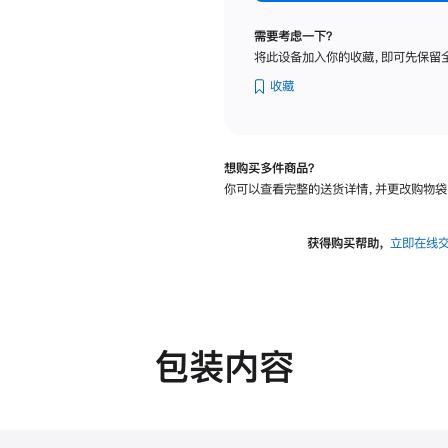
纳
米
需要考虑一下？
纹
将此设备加入你的收藏，即可先保留
理
玻
收藏
璃
面
板
想购买多件商品？
-
你可以查看完整的送货详情，并更改购物袋
VESA
支
架
获得购买帮助，
立即在线
转
换
器
的
分
包装内容
期
付
款
选
项)