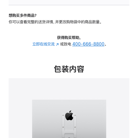
板
-
想购买多件商品？
VESA
你可以查看完整的送货详情，并更改购物袋中的商品数量。
支
架
转
获得购买帮助，
换
立即在线交流
(在
或致电
400-666-8800
。
器
新
的
窗
分
口
包装内容
期
中
付
打
款
开)
选
项)