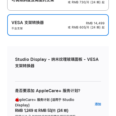
或 RMB 730/月 (24 期) 起
VESA 支架转换器
RMB 14,499
或 RMB 605/月 (24 期) 起
不含支架
Studio Display - 纳米纹理玻璃面板 - VESA
支架转换器
是否要添加 AppleCare+ 服务计划？
AppleCare+ 服务计划 (适用于 Studio
AppleC
添加
Display)
服
RMB 1,249
或
RMB 53/月 (24 期)