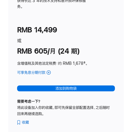
务
获得长达 3 年的技术支持和意外损坏保修服
务。
计
划
(适
RMB 14,499
用
于
或
Studio
RMB 605/月 (24 期)
Display
含增值税及其他法定税费
：约 RMB 1,678
脚
‡。
注
可享免息分期付款
(Studio
Display
-
添加到购物袋
纳
米
需要考虑一下？
纹
将此设备加入你的收藏，即可先保留全部配置选择，之后随时
理
回来再继续选购。
玻
璃
收藏
面