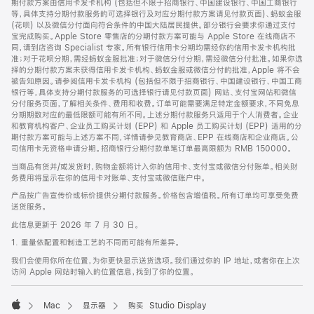
期付款方案由信用卡发卡机构 (包括但不限于招商银行、中国建设银行、中国工商银行
等，具体支持分期付款服务的可选择银行及对应分期付款方案请见付款页面)、蚂蚁金服
(花呗) 以及微信分付面向符合条件的中国大陆居民提供。部分银行会要求你通过支付
宝完成购买。Apple Store 零售店的分期付款方案可能与 Apple Store 在线商店不
同，请到店咨询 Specialist 专家。所有银行信用卡分期均需经你的信用卡发卡机构批
准；对于花呗分期，需经蚂蚁金服批准；对于微信分付分期，需经微信分付批准。如果你选
择的分期付款方案未获得信用卡发卡机构、蚂蚁金服或微信分付的批准，Apple 将不会
被告知原因。请参阅信用卡发卡机构 (包括但不限于招商银行、中国建设银行、中国工商
银行等，具体支持分期付款服务的可选择银行请见付款页面) 网站、支付宝网站和微信
分付服务页面，了解相关条件、费用和收费。订单可能需要满足特定金额要求，不同免息
分期期数对应的最低限额可能有所不同。上述分期付款服务只适用于个人消费者。企业
和教育机构客户、企业员工购买计划 (EPP) 和 Apple 员工购买计划 (EPP) 适用的分
期付款方案可能与上述方案不同，详情请参见教育商店、EPP 在线商店和企业商店。公
司信用卡无资格申请分期。招商银行分期付款单笔订单最高限额为 RMB 150000。
当商品有货并/或发货时，购物金额将计入你的信用卡、支付宝或微信分付账单。相关财
务费用将显示在你的信用卡对账单、支付宝或微信账户中。
产品按广告宣传价或标价提供分期付款服务。价格包含增值税。所有订单均可享受免费
送货服务。
此信息更新于 2026 年 7 月 30 日。
1. 重量依配置和制造工艺的不同而可能有所差异。
我们会使用你所在位置，为你更快显示送货选项。我们通过你的 IP 地址，或者你在上次
访问 Apple 网站时输入的位置信息，找到了你的位置。
Mac
显示器
购买 Studio Display