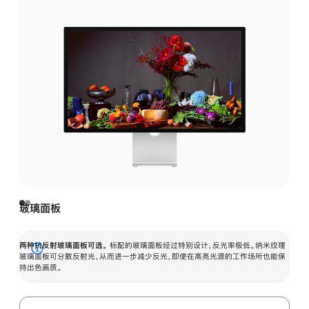
玻璃面板
两种抗反射玻璃面板可选。
标配的玻璃面板经过特别设计，反光率极低。纳米纹理
展
玻璃面板可分散反射光，从而进一步减少反光，即使在高亮光源的工作场所也能保
持出色画质。
开