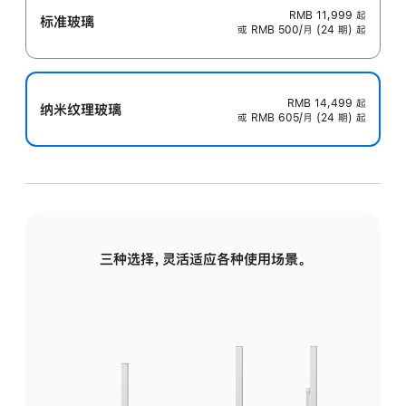
RMB 11,999
起
标准玻璃
或 RMB 500/月 (24 期) 起
RMB 14,499
起
纳米纹理玻璃
或 RMB 605/月 (24 期) 起
三种选择，灵活适应各种使用场景。
标