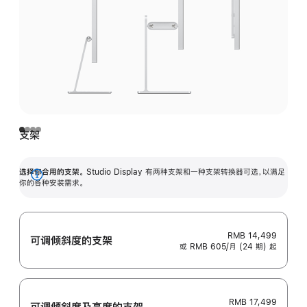
支架
选择你合用的支架。
Studio Display 有两种支架和一种支架转换器可选，以满足
展
你的各种安装需求。
开
RMB 14,499
可调倾斜度的支架
或 RMB 605/月 (24 期) 起
RMB 17,499
可调倾斜度及高‍度的支‍架