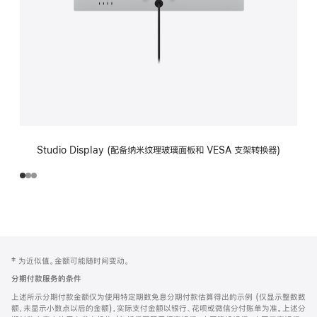
Studio Display (配备纳米纹理玻璃面板和 VESA 支架转换器)
网
脚
‡ 为近似值。金额可能随时间变动。
注
页
分期付款服务的条件
页
上述所示分期付款金额仅为使用特定期数免息分期付款估算得出的示例 (仅显示整数数
脚
额，未显示小数点以后的金额)，实际支付金额以银行、花呗或微信分付账单为准。上述分