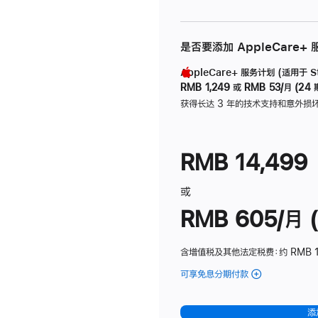
是否要添加 AppleCare+
AppleCare+ 服务计划 (适用于 Stu
RMB 1,249
或
RMB 53/月 (24 
获得长达 3 年的技术支持和意外损
RMB 14,499
或
RMB 605/月 (
含增值税及其他法定税费
：约 RMB 1
可享免息分期付款
(Studio
Display
-
添