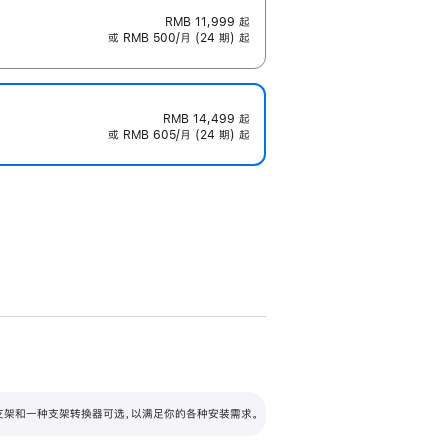
RMB 11,999
起
或 RMB 500/月 (24 期) 起
RMB 14,499
起
或 RMB 605/月 (24 期) 起
配可调倾斜度及高度的支架，额外增加 105
VESA 支架转换器
 有两种支架和一种支架转换器可选，以满足你的各种安装需求。
毫米的高度调节范围。
容的支架 (未随附)