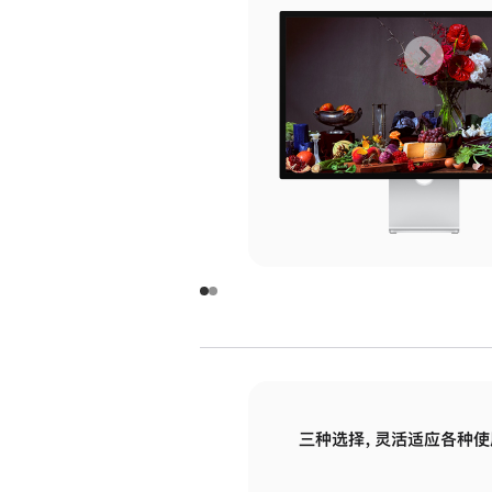
上
下
一
一
张
张
图
图
库
库
图
图
片
片
-
-
玻
玻
璃
璃
三种选择，灵活适应各种使
面
面
板
板