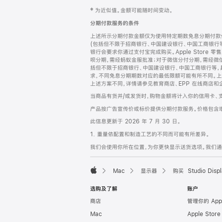
网
脚
‡ 为近似值。金额可能随时间变动。
注
页
分期付款服务的条件
页
上述所示分期付款金额仅为使用特定期数免息分期付款估
脚
(包括但不限于招商银行、中国建设银行、中国工商银行
银行会要求你通过支付宝完成购买。Apple Store 零
呗分期，需经蚂蚁金服批准；对于微信分付分期，需经微信
括但不限于招商银行、中国建设银行、中国工商银行等，
求，不同免息分期期数对应的最低限额可能有所不同。上述分
上述方案不同，详情请参见教育商店、EPP 在线商店和
当商品有货并/或发货时，购物金额将计入你的信用卡、
产品按广告宣传价或标价提供分期付款服务。价格包含
此信息更新于 2026 年 7 月 30 日。
1. 重量依配置和制造工艺的不同而可能有所差异。
我们会使用你所在位置，为你更快显示送货选项。我们通过你
Mac
显示器
购买 Studio Displ
Apple
选购及了解
账户
商店
管理你的 App
Mac
Apple Stor