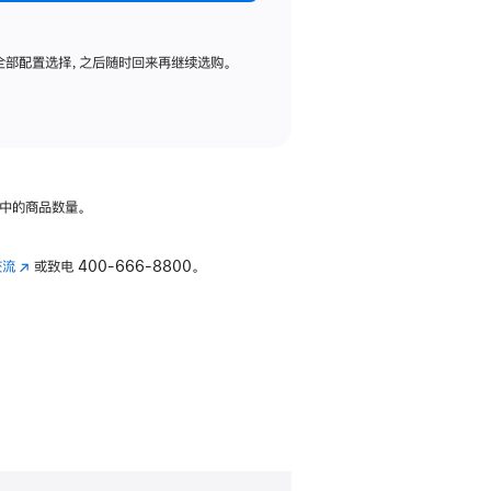
全部配置选择，之后随时回来再继续选购。
中的商品数量。
交流
(在
或致电
400-666-8800。
新
窗
口
中
打
开)