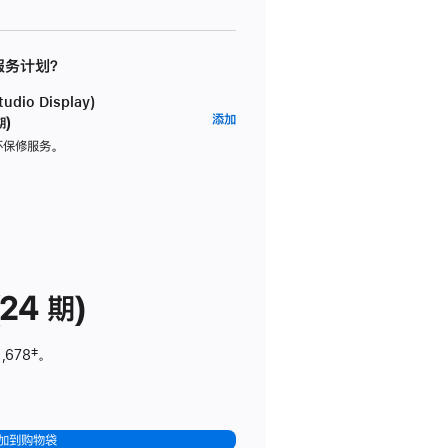
 服务计划？
dio Display)
AppleCare+
添加
期)
服
坏保修服务。
务
计
划
(适
用
于
24 期)
Studio
Display)
,678
脚
‡。
注
加到购物袋