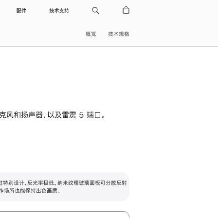
配件
技术支持
概览
技术规格
级麦克风和扬声器，以及雷雳 5 端口。
过特别设计，反光率极低。纳米纹理玻璃面板可分散反射
作场所也能保持出色画质。