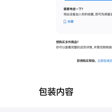
纳
米
需要考虑一下？
纹
将此设备加入你的收藏，即可先保留
理
玻
收藏
璃
面
板
想购买多件商品？
-
你可以查看完整的送货详情，并更改购物袋
VESA
支
架
获得购买帮助，
立即在线
转
换
器
的
分
包装内容
期
付
款
选
项)