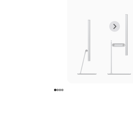
上
下
一
一
张
张
图
图
库
库
图
图
片
片
-
-
支
支
架
架