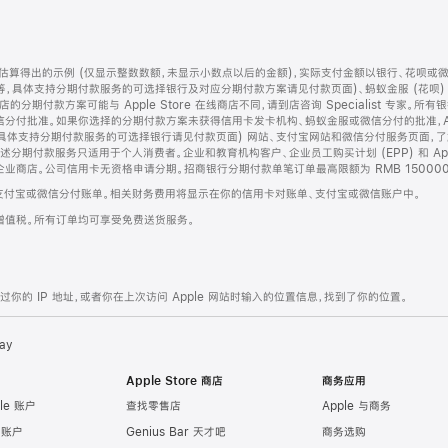
算得出的示例 (仅显示整数数额，未显示小数点以后的金额)，实际支付金额以银行、花呗或
等，具体支持分期付款服务的可选择银行及对应分期付款方案请见付款页面)、蚂蚁金服 (花呗
售店的分期付款方案可能与 Apple Store 在线商店不同，请到店咨询 Specialist 专
分付批准。如果你选择的分期付款方案未获得信用卡发卡机构、蚂蚁金服或微信分付的批准，Ap
具体支持分期付款服务的可选择银行请见付款页面) 网站、支付宝网站和微信分付服务页面，
期付款服务只适用于个人消费者。企业和教育机构客户、企业员工购买计划 (EPP) 和 Appl
企业商店。公司信用卡无资格申请分期。招商银行分期付款单笔订单最高限额为 RMB 150000
支付宝或微信分付账单。相关财务费用将显示在你的信用卡对账单、支付宝或微信账户中。
增值税。所有订单均可享受免费送货服务。
的 IP 地址，或者你在上次访问 Apple 网站时输入的位置信息，找到了你的位置。
ay
Apple Store 商店
商务应用
le 账户
查找零售店
Apple 与商务
e 账户
Genius Bar 天才吧
商务选购