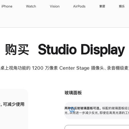
iPhone
Watch
Vision
AirPods
家居
娱乐
购买 Studio Display
桌上视角功能的 1200 万像素 Center Stage 摄像头、录音棚
玻璃面板
，可减少使用
纳米纹理玻璃面板可进一步减少反光，即使在
两种抗反射玻璃面板可选。
标配的玻璃面板经
。
有高亮光源的场所使用，也能保持出色画质。
展
光，从而进一步减少反光，即使在高亮光源的工
开