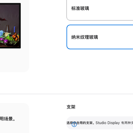
标准玻璃
纳米纹理玻璃
支架
用场景。
标配可调倾斜度的支架，提供 30 度的倾斜度
选
选择你合用的支架。
Studio Display
调节范围。
展