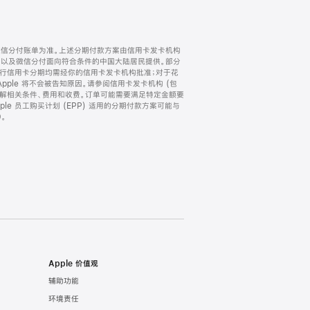
微信分付账单为准。上述分期付款方案由信用卡发卡机构
) 以及微信分付面向符合条件的中国大陆居民提供。部分
家。所有银行信用卡分期均需经你的信用卡发卡机构批准；对于花
ple 将不会被告知原因。请参阅信用卡发卡机构 (包
了解相关条件、费用和收费。订单可能需要满足特定金额要
e 员工购买计划 (EPP) 适用的分期付款方案可能与
。
Apple 价值观
辅助功能
环境责任