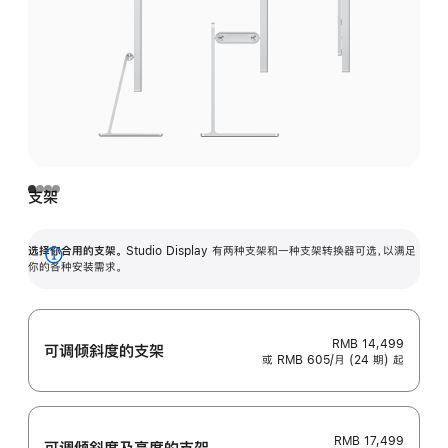
支架
选择你合用的支架。
Studio Display 有两种支架和一种支架转换器可选，以满足
展
你的各种安装需求。
开
RMB 14,499
可调倾斜度的支架
或 RMB 605/月 (24 期) 起
RMB 17,499
可调倾斜度及高‍度的支‍架