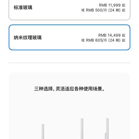
RMB 11,999
起
标准玻璃
或 RMB 500/月 (24 期) 起
RMB 14,499
起
纳米纹理玻璃
或 RMB 605/月 (24 期) 起
三种选择，灵活适应各种使用场景。
标