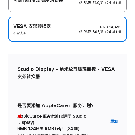
或 RMB 730/月 (24 期) 起
VESA 支架转换器
RMB 14,499
或 RMB 605/月 (24 期) 起
不含支架
Studio Display - 纳米纹理玻璃面板 - VESA
支架转换器
是否要添加 AppleCare+ 服务计划？
AppleCare+ 服务计划 (适用于 Studio
AppleC
添加
Display)
服
RMB 1,249
或
RMB 53/月 (24 期)