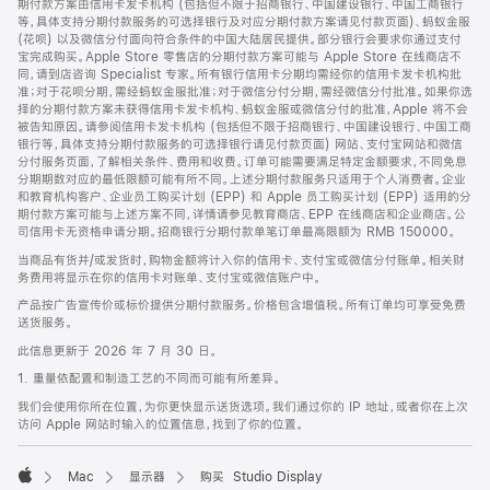
期付款方案由信用卡发卡机构 (包括但不限于招商银行、中国建设银行、中国工商银行
等，具体支持分期付款服务的可选择银行及对应分期付款方案请见付款页面)、蚂蚁金服
(花呗) 以及微信分付面向符合条件的中国大陆居民提供。部分银行会要求你通过支付
宝完成购买。Apple Store 零售店的分期付款方案可能与 Apple Store 在线商店不
同，请到店咨询 Specialist 专家。所有银行信用卡分期均需经你的信用卡发卡机构批
准；对于花呗分期，需经蚂蚁金服批准；对于微信分付分期，需经微信分付批准。如果你选
择的分期付款方案未获得信用卡发卡机构、蚂蚁金服或微信分付的批准，Apple 将不会
被告知原因。请参阅信用卡发卡机构 (包括但不限于招商银行、中国建设银行、中国工商
银行等，具体支持分期付款服务的可选择银行请见付款页面) 网站、支付宝网站和微信
分付服务页面，了解相关条件、费用和收费。订单可能需要满足特定金额要求，不同免息
分期期数对应的最低限额可能有所不同。上述分期付款服务只适用于个人消费者。企业
和教育机构客户、企业员工购买计划 (EPP) 和 Apple 员工购买计划 (EPP) 适用的分
期付款方案可能与上述方案不同，详情请参见教育商店、EPP 在线商店和企业商店。公
司信用卡无资格申请分期。招商银行分期付款单笔订单最高限额为 RMB 150000。
当商品有货并/或发货时，购物金额将计入你的信用卡、支付宝或微信分付账单。相关财
务费用将显示在你的信用卡对账单、支付宝或微信账户中。
产品按广告宣传价或标价提供分期付款服务。价格包含增值税。所有订单均可享受免费
送货服务。
此信息更新于 2026 年 7 月 30 日。
1. 重量依配置和制造工艺的不同而可能有所差异。
我们会使用你所在位置，为你更快显示送货选项。我们通过你的 IP 地址，或者你在上次
访问 Apple 网站时输入的位置信息，找到了你的位置。
Mac
显示器
购买 Studio Display