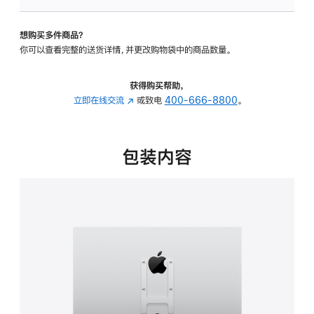
板
-
想购买多件商品？
VESA
你可以查看完整的送货详情，并更改购物袋中的商品数量。
支
架
转
获得购买帮助，
换
立即在线交流
(在
或致电
400-666-8800
。
器
新
的
窗
分
口
包装内容
期
中
付
打
款
开)
选
项)