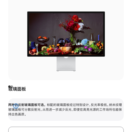
玻璃面板
两种抗反射玻璃面板可选。
标配的玻璃面板经过特别设计，反光率极低。纳米纹理
展
玻璃面板可分散反射光，从而进一步减少反光，即使在高亮光源的工作场所也能保
持出色画质。
开