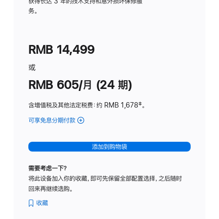
务
获得长达 3 年的技术支持和意外损坏保修服
务。
计
划
(适
RMB 14,499
用
于
或
Studio
RMB 605/月 (24 期)
Display
含增值税及其他法定税费
：约 RMB 1,678
脚
‡。
注
可享免息分期付款
(Studio
Display
-
添加到购物袋
纳
米
需要考虑一下？
纹
将此设备加入你的收藏，即可先保留全部配置选择，之后随时
理
回来再继续选购。
玻
璃
收藏
面