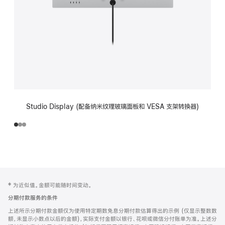
Studio Display (配备纳米纹理玻璃面板和 VESA 支架转换器)
网
脚
‡ 为近似值。金额可能随时间变动。
注
页
分期付款服务的条件
页
上述所示分期付款金额仅为使用特定期数免息分期付款估算得出的示例 (仅显示整数数
脚
额，未显示小数点以后的金额)，实际支付金额以银行、花呗或微信分付账单为准。上述分