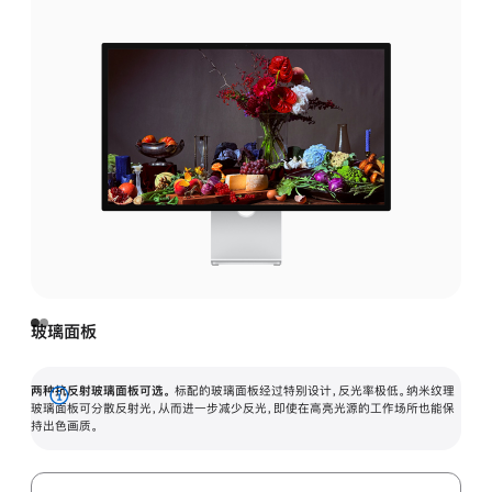
玻璃面板
两种抗反射玻璃面板可选。
标配的玻璃面板经过特别设计，反光率极低。纳米纹理
展
玻璃面板可分散反射光，从而进一步减少反光，即使在高亮光源的工作场所也能保
持出色画质。
开