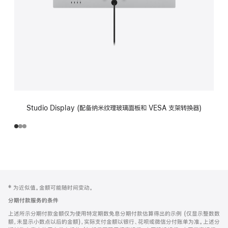
Studio Display (配备纳米纹理玻璃面板和 VESA 支架转换器)
网
脚
‡ 为近似值。金额可能随时间变动。
注
页
分期付款服务的条件
页
上述所示分期付款金额仅为使用特定期数免息分期付款估算得出的示例 (仅显示整数数
脚
额，未显示小数点以后的金额)，实际支付金额以银行、花呗或微信分付账单为准。上述分