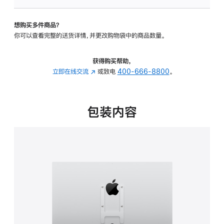
板
-
想购买多件商品？
VESA
你可以查看完整的送货详情，并更改购物袋中的商品数量。
支
架
转
获得购买帮助，
换
立即在线交流
(在
或致电
400-666-8800
。
器
新
的
窗
分
口
包装内容
期
中
付
打
款
开)
选
项)