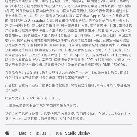
期付款方案由信用卡发卡机构 (包括但不限于招商银行、中国建设银行、中国工商银行
等，具体支持分期付款服务的可选择银行及对应分期付款方案请见付款页面)、蚂蚁金服
(花呗) 以及微信分付面向符合条件的中国大陆居民提供。部分银行会要求你通过支付
宝完成购买。Apple Store 零售店的分期付款方案可能与 Apple Store 在线商店不
同，请到店咨询 Specialist 专家。所有银行信用卡分期均需经你的信用卡发卡机构批
准；对于花呗分期，需经蚂蚁金服批准；对于微信分付分期，需经微信分付批准。如果你选
择的分期付款方案未获得信用卡发卡机构、蚂蚁金服或微信分付的批准，Apple 将不会
被告知原因。请参阅信用卡发卡机构 (包括但不限于招商银行、中国建设银行、中国工商
银行等，具体支持分期付款服务的可选择银行请见付款页面) 网站、支付宝网站和微信
分付服务页面，了解相关条件、费用和收费。订单可能需要满足特定金额要求，不同免息
分期期数对应的最低限额可能有所不同。上述分期付款服务只适用于个人消费者。企业
和教育机构客户、企业员工购买计划 (EPP) 和 Apple 员工购买计划 (EPP) 适用的分
期付款方案可能与上述方案不同，详情请参见教育商店、EPP 在线商店和企业商店。公
司信用卡无资格申请分期。招商银行分期付款单笔订单最高限额为 RMB 150000。
当商品有货并/或发货时，购物金额将计入你的信用卡、支付宝或微信分付账单。相关财
务费用将显示在你的信用卡对账单、支付宝或微信账户中。
产品按广告宣传价或标价提供分期付款服务。价格包含增值税。所有订单均可享受免费
送货服务。
此信息更新于 2026 年 7 月 30 日。
1. 重量依配置和制造工艺的不同而可能有所差异。
我们会使用你所在位置，为你更快显示送货选项。我们通过你的 IP 地址，或者你在上次
访问 Apple 网站时输入的位置信息，找到了你的位置。
Mac
显示器
购买 Studio Display