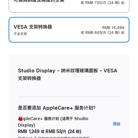
或 RMB 730/月 (24 期) 起
VESA 支架转换器
RMB 14,499
或 RMB 605/月 (24 期) 起
不含支架
Studio Display - 纳米纹理玻璃面板 - VESA
支架转换器
是否要添加 AppleCare+ 服务计划？
AppleCare+ 服务计划 (适用于 Studio
AppleC
添加
Display)
服
RMB 1,249
或
RMB 53/月 (24 期)