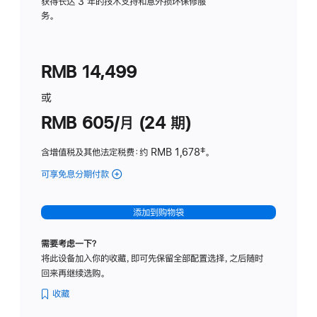
务
获得长达 3 年的技术支持和意外损坏保修服
务。
计
划
(适
RMB 14,499
用
于
或
Studio
RMB 605/月 (24 期)
Display
含增值税及其他法定税费
：约 RMB 1,678
脚
‡。
注
可享免息分期付款
(Studio
Display
-
添加到购物袋
纳
米
需要考虑一下？
纹
将此设备加入你的收藏，即可先保留全部配置选择，之后随时
理
回来再继续选购。
玻
璃
收藏
面