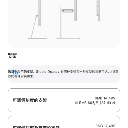
支架
选择你合用的支架。
Studio Display 有两种支架和一种支架转换器可选，以满足
展
你的各种安装需求。
开
RMB 14,499
可调倾斜度的支架
或 RMB 605/月 (24 期) 起
RMB 17,499
可调倾斜度及高‍度的支‍架