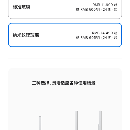
RMB 11,999
起
标准玻璃
或 RMB 500/月 (24 期) 起
RMB 14,499
起
纳米纹理玻璃
或 RMB 605/月 (24 期) 起
三种选择，灵活适应各种使用场景。
标