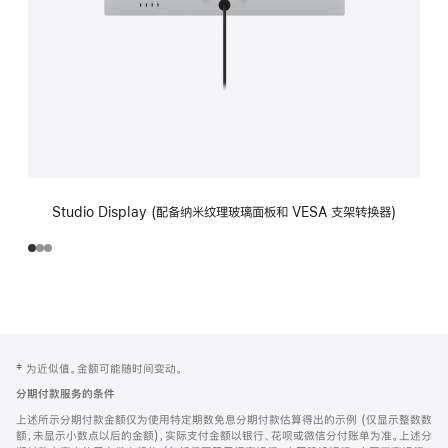
Studio Display (配备纳米纹理玻璃面板和 VESA 支架转换器)
网
脚
‡ 为近似值。金额可能随时间变动。
注
页
分期付款服务的条件
页
上述所示分期付款金额仅为使用特定期数免息分期付款估算得出的示例 (仅显示整数数
脚
额，未显示小数点以后的金额)，实际支付金额以银行、花呗或微信分付账单为准。上述分