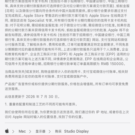
期付款方案由信用卡发卡机构 (包括但不限于招商银行、中国建设银行、中国工商银行
等，具体支持分期付款服务的可选择银行及对应分期付款方案请见付款页面)、蚂蚁金服
(花呗) 以及微信分付面向符合条件的中国大陆居民提供。部分银行会要求你通过支付
宝完成购买。Apple Store 零售店的分期付款方案可能与 Apple Store 在线商店不
同，请到店咨询 Specialist 专家。所有银行信用卡分期均需经你的信用卡发卡机构批
准；对于花呗分期，需经蚂蚁金服批准；对于微信分付分期，需经微信分付批准。如果你选
择的分期付款方案未获得信用卡发卡机构、蚂蚁金服或微信分付的批准，Apple 将不会
被告知原因。请参阅信用卡发卡机构 (包括但不限于招商银行、中国建设银行、中国工商
银行等，具体支持分期付款服务的可选择银行请见付款页面) 网站、支付宝网站和微信
分付服务页面，了解相关条件、费用和收费。订单可能需要满足特定金额要求，不同免息
分期期数对应的最低限额可能有所不同。上述分期付款服务只适用于个人消费者。企业
和教育机构客户、企业员工购买计划 (EPP) 和 Apple 员工购买计划 (EPP) 适用的分
期付款方案可能与上述方案不同，详情请参见教育商店、EPP 在线商店和企业商店。公
司信用卡无资格申请分期。招商银行分期付款单笔订单最高限额为 RMB 150000。
当商品有货并/或发货时，购物金额将计入你的信用卡、支付宝或微信分付账单。相关财
务费用将显示在你的信用卡对账单、支付宝或微信账户中。
产品按广告宣传价或标价提供分期付款服务。价格包含增值税。所有订单均可享受免费
送货服务。
此信息更新于 2026 年 7 月 30 日。
1. 重量依配置和制造工艺的不同而可能有所差异。
我们会使用你所在位置，为你更快显示送货选项。我们通过你的 IP 地址，或者你在上次
访问 Apple 网站时输入的位置信息，找到了你的位置。
Mac
显示器
购买 Studio Display