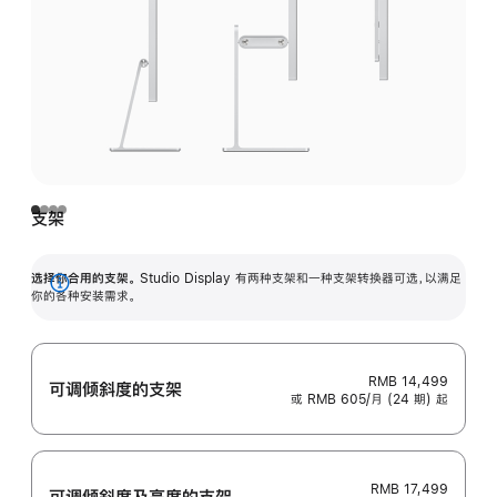
支架
选择你合用的支架。
Studio Display 有两种支架和一种支架转换器可选，以满足
展
你的各种安装需求。
开
RMB 14,499
可调倾斜度的支架
或 RMB 605/月 (24 期) 起
RMB 17,499
可调倾斜度及高‍度的支‍架