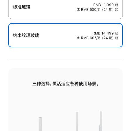
RMB 11,999
起
标准玻璃
或 RMB 500/月 (24 期) 起
RMB 14,499
起
纳米纹理玻璃
或 RMB 605/月 (24 期) 起
三种选择，灵活适应各种使用场景。
标