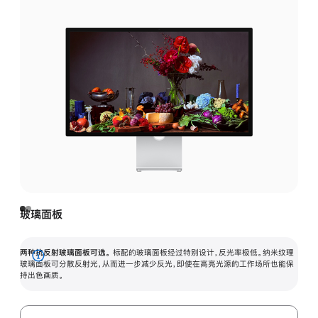
玻璃面板
两种抗反射玻璃面板可选。
标配的玻璃面板经过特别设计，反光率极低。纳米纹理
展
玻璃面板可分散反射光，从而进一步减少反光，即使在高亮光源的工作场所也能保
持出色画质。
开