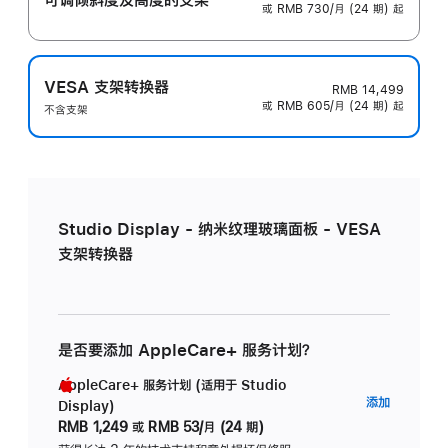
或 RMB 730/月 (24 期) 起
VESA 支架转换器
RMB 14,499
或 RMB 605/月 (24 期) 起
不含支架
Studio Display - 纳米纹理玻璃面板 - VESA
支架转换器
是否要添加 AppleCare+ 服务计划？
AppleCare+ 服务计划 (适用于 Studio
AppleC
添加
Display)
服
RMB 1,249
或
RMB 53/月 (24 期)