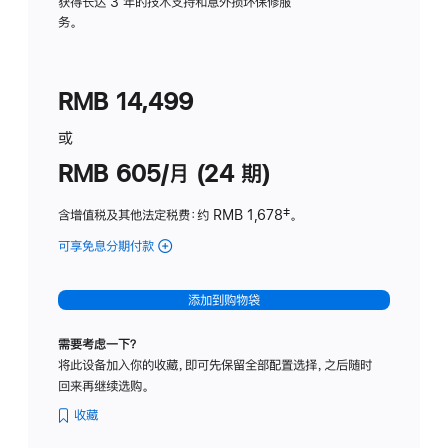
务
获得长达 3 年的技术支持和意外损坏保修服
务。
计
划
(适
RMB 14,499
用
于
或
Studio
RMB 605/月 (24 期)
Display
含增值税及其他法定税费
：约 RMB 1,678
脚
‡。
注
可享免息分期付款
(Studio
Display
-
添加到购物袋
纳
米
需要考虑一下？
纹
将此设备加入你的收藏，即可先保留全部配置选择，之后随时
理
回来再继续选购。
玻
璃
收藏
面