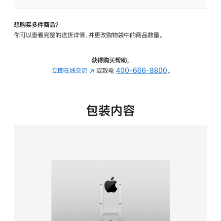
板
-
想购买多件商品？
VESA
你可以查看完整的送货详情，并更改购物袋中的商品数量。
支
架
转
获得购买帮助，
换
立即在线交流
(在
或致电
400-666-8800
。
器
新
的
窗
分
口
包装内容
期
中
付
打
款
开)
选
项)