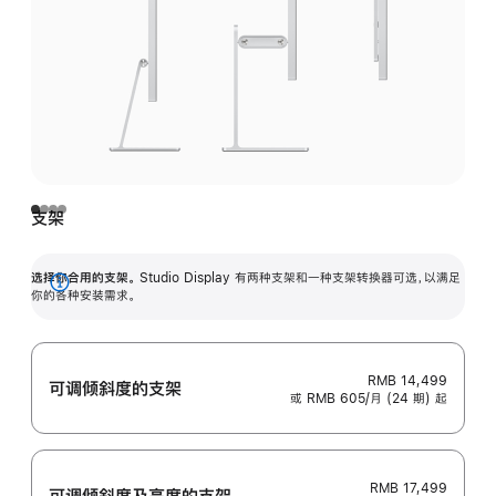
支架
选择你合用的支架。
Studio Display 有两种支架和一种支架转换器可选，以满足
展
你的各种安装需求。
开
RMB 14,499
可调倾斜度的支架
或 RMB 605/月 (24 期) 起
RMB 17,499
可调倾斜度及高‍度的支‍架