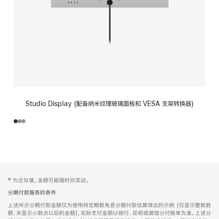
Studio Display (配备纳米纹理玻璃面板和 VESA 支架转换器)
网
脚
‡ 为近似值。金额可能随时间变动。
注
页
分期付款服务的条件
页
上述所示分期付款金额仅为使用特定期数免息分期付款估算得出的示例 (仅显示整数数
脚
额，未显示小数点以后的金额)，实际支付金额以银行、花呗或微信分付账单为准。上述分