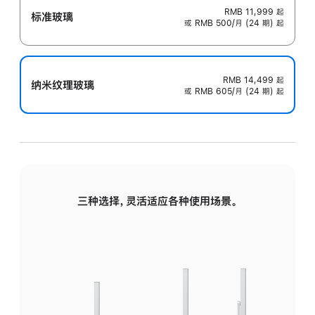
RMB 11,999
起
标准玻璃
或 RMB 500/月 (24 期) 起
RMB 14,499
起
纳米纹理玻璃
或 RMB 605/月 (24 期) 起
三种选择，灵活适应各种使用场景。
标