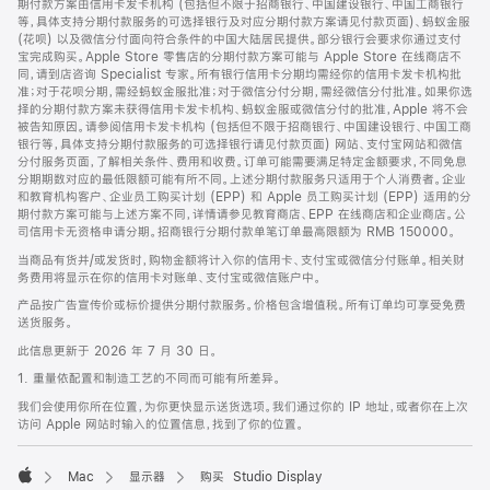
期付款方案由信用卡发卡机构 (包括但不限于招商银行、中国建设银行、中国工商银行
等，具体支持分期付款服务的可选择银行及对应分期付款方案请见付款页面)、蚂蚁金服
(花呗) 以及微信分付面向符合条件的中国大陆居民提供。部分银行会要求你通过支付
宝完成购买。Apple Store 零售店的分期付款方案可能与 Apple Store 在线商店不
同，请到店咨询 Specialist 专家。所有银行信用卡分期均需经你的信用卡发卡机构批
准；对于花呗分期，需经蚂蚁金服批准；对于微信分付分期，需经微信分付批准。如果你选
择的分期付款方案未获得信用卡发卡机构、蚂蚁金服或微信分付的批准，Apple 将不会
被告知原因。请参阅信用卡发卡机构 (包括但不限于招商银行、中国建设银行、中国工商
银行等，具体支持分期付款服务的可选择银行请见付款页面) 网站、支付宝网站和微信
分付服务页面，了解相关条件、费用和收费。订单可能需要满足特定金额要求，不同免息
分期期数对应的最低限额可能有所不同。上述分期付款服务只适用于个人消费者。企业
和教育机构客户、企业员工购买计划 (EPP) 和 Apple 员工购买计划 (EPP) 适用的分
期付款方案可能与上述方案不同，详情请参见教育商店、EPP 在线商店和企业商店。公
司信用卡无资格申请分期。招商银行分期付款单笔订单最高限额为 RMB 150000。
当商品有货并/或发货时，购物金额将计入你的信用卡、支付宝或微信分付账单。相关财
务费用将显示在你的信用卡对账单、支付宝或微信账户中。
产品按广告宣传价或标价提供分期付款服务。价格包含增值税。所有订单均可享受免费
送货服务。
此信息更新于 2026 年 7 月 30 日。
1. 重量依配置和制造工艺的不同而可能有所差异。
我们会使用你所在位置，为你更快显示送货选项。我们通过你的 IP 地址，或者你在上次
访问 Apple 网站时输入的位置信息，找到了你的位置。
Mac
显示器
购买 Studio Display