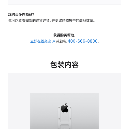
板
-
想购买多件商品？
VESA
你可以查看完整的送货详情，并更改购物袋中的商品数量。
支
架
转
获得购买帮助，
换
立即在线交流
(在
或致电
400-666-8800
。
器
新
的
窗
分
口
包装内容
期
中
付
打
款
开)
选
项)