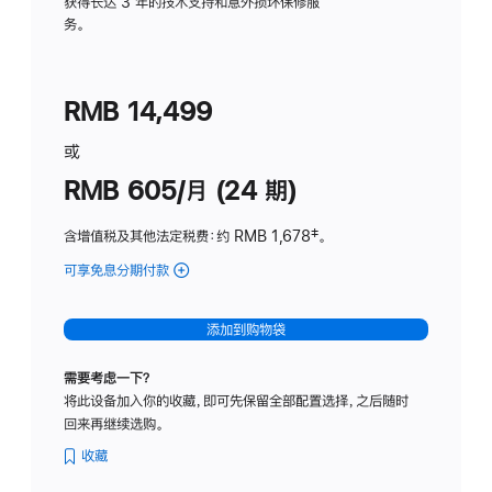
务
获得长达 3 年的技术支持和意外损坏保修服
务。
计
划
(适
RMB 14,499
用
于
或
Studio
RMB 605/月 (24 期)
Display
含增值税及其他法定税费
：约 RMB 1,678
脚
‡。
注
可享免息分期付款
(Studio
Display
-
添加到购物袋
纳
米
需要考虑一下？
纹
将此设备加入你的收藏，即可先保留全部配置选择，之后随时
理
回来再继续选购。
玻
璃
收藏
面