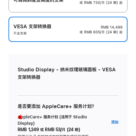
或 RMB 730/月 (24 期) 起
VESA 支架转换器
RMB 14,499
或 RMB 605/月 (24 期) 起
不含支架
Studio Display - 纳米纹理玻璃面板 - VESA
支架转换器
是否要添加 AppleCare+ 服务计划？
AppleCare+ 服务计划 (适用于 Studio
AppleC
添加
Display)
服
RMB 1,249
或
RMB 53/月 (24 期)