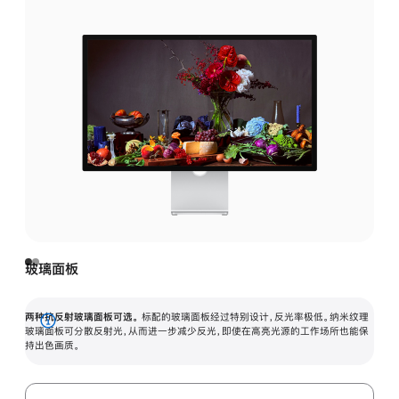
玻璃面板
两种抗反射玻璃面板可选。
标配的玻璃面板经过特别设计，反光率极低。纳米纹理
展
玻璃面板可分散反射光，从而进一步减少反光，即使在高亮光源的工作场所也能保
持出色画质。
开