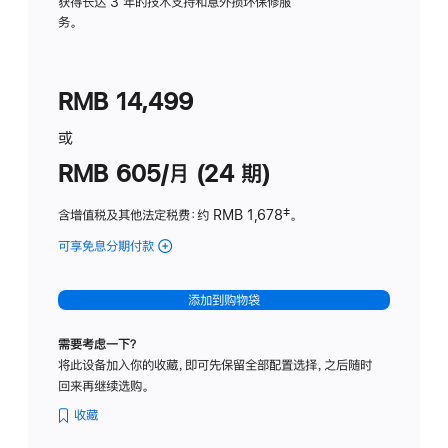
务
获得长达 3 年的技术支持和意外损坏保修服
务。
计
划
(适
RMB 14,499
用
于
或
Studio
RMB 605/月 (24 期)
Display
含增值税及其他法定税费
：约 RMB 1,678
脚
‡。
注
可享免息分期付款
(Studio
Display
-
添加到购物袋
纳
米
需要考虑一下？
纹
将此设备加入你的收藏，即可先保留全部配置选择，之后随时
理
回来再继续选购。
玻
璃
收藏
面