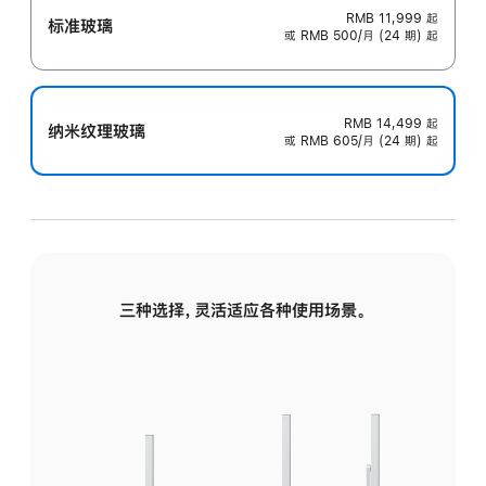
RMB 11,999
起
标准玻璃
或 RMB 500/月 (24 期) 起
RMB 14,499
起
纳米纹理玻璃
或 RMB 605/月 (24 期) 起
三种选择，灵活适应各种使用场景。
标