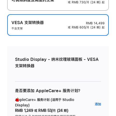
或 RMB 730/月 (24 期) 起
VESA 支架转换器
RMB 14,499
或 RMB 605/月 (24 期) 起
不含支架
Studio Display - 纳米纹理玻璃面板 - VESA
支架转换器
是否要添加 AppleCare+ 服务计划？
AppleCare+ 服务计划 (适用于 Studio
AppleC
添加
Display)
服
RMB 1,249
或
RMB 53/月 (24 期)