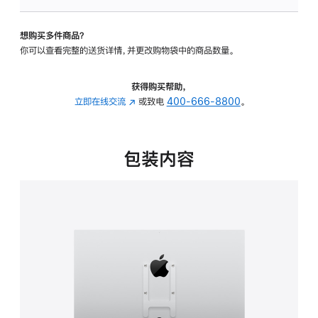
板
-
想购买多件商品？
VESA
你可以查看完整的送货详情，并更改购物袋中的商品数量。
支
架
转
获得购买帮助，
换
立即在线交流
(在
或致电
400-666-8800
。
器
新
的
窗
分
口
包装内容
期
中
付
打
款
开)
选
项)