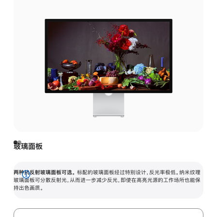
玻璃面板
两种抗反射玻璃面板可选。
标配的玻璃面板经过特别设计，反光率极低。纳米纹理
展
玻璃面板可分散反射光，从而进一步减少反光，即使在高亮光源的工作场所也能保
持出色画质。
开