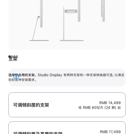
支架
选择你合用的支架。
Studio Display 有两种支架和一种支架转换器可选，以满足
展
你的各种安装需求。
开
RMB 14,499
可调倾斜度的支架
或 RMB 605/月 (24 期) 起
RMB 17,499
可调倾斜度及高‍度的支‍架