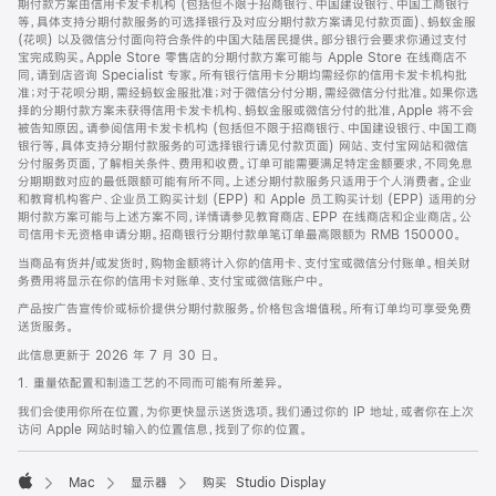
期付款方案由信用卡发卡机构 (包括但不限于招商银行、中国建设银行、中国工商银行
等，具体支持分期付款服务的可选择银行及对应分期付款方案请见付款页面)、蚂蚁金服
(花呗) 以及微信分付面向符合条件的中国大陆居民提供。部分银行会要求你通过支付
宝完成购买。Apple Store 零售店的分期付款方案可能与 Apple Store 在线商店不
同，请到店咨询 Specialist 专家。所有银行信用卡分期均需经你的信用卡发卡机构批
准；对于花呗分期，需经蚂蚁金服批准；对于微信分付分期，需经微信分付批准。如果你选
择的分期付款方案未获得信用卡发卡机构、蚂蚁金服或微信分付的批准，Apple 将不会
被告知原因。请参阅信用卡发卡机构 (包括但不限于招商银行、中国建设银行、中国工商
银行等，具体支持分期付款服务的可选择银行请见付款页面) 网站、支付宝网站和微信
分付服务页面，了解相关条件、费用和收费。订单可能需要满足特定金额要求，不同免息
分期期数对应的最低限额可能有所不同。上述分期付款服务只适用于个人消费者。企业
和教育机构客户、企业员工购买计划 (EPP) 和 Apple 员工购买计划 (EPP) 适用的分
期付款方案可能与上述方案不同，详情请参见教育商店、EPP 在线商店和企业商店。公
司信用卡无资格申请分期。招商银行分期付款单笔订单最高限额为 RMB 150000。
当商品有货并/或发货时，购物金额将计入你的信用卡、支付宝或微信分付账单。相关财
务费用将显示在你的信用卡对账单、支付宝或微信账户中。
产品按广告宣传价或标价提供分期付款服务。价格包含增值税。所有订单均可享受免费
送货服务。
此信息更新于 2026 年 7 月 30 日。
1. 重量依配置和制造工艺的不同而可能有所差异。
我们会使用你所在位置，为你更快显示送货选项。我们通过你的 IP 地址，或者你在上次
访问 Apple 网站时输入的位置信息，找到了你的位置。
Mac
显示器
购买 Studio Display