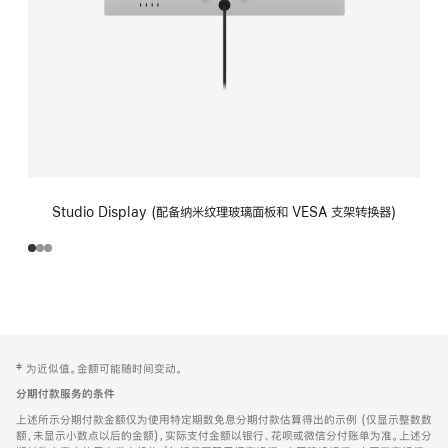
Studio Display (配备纳米纹理玻璃面板和 VESA 支架转换器)
网
脚
‡ 为近似值。金额可能随时间变动。
注
页
分期付款服务的条件
页
上述所示分期付款金额仅为使用特定期数免息分期付款估算得出的示例 (仅显示整数数
脚
额，未显示小数点以后的金额)，实际支付金额以银行、花呗或微信分付账单为准。上述分