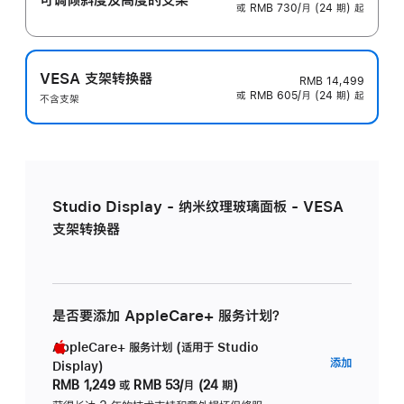
或 RMB 730/月 (24 期) 起
VESA 支架转换器
RMB 14,499
或 RMB 605/月 (24 期) 起
不含支架
Studio Display - 纳米纹理玻璃面板 - VESA
支架转换器
是否要添加 AppleCare+ 服务计划？
AppleCare+ 服务计划 (适用于 Studio
AppleC
添加
Display)
服
RMB 1,249
或
RMB 53/月 (24 期)