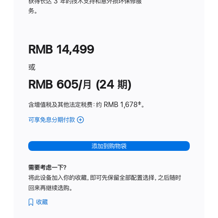
务
获得长达 3 年的技术支持和意外损坏保修服
务。
计
划
(适
RMB 14,499
用
于
或
Studio
RMB 605/月 (24 期)
Display
含增值税及其他法定税费
：约 RMB 1,678
脚
‡。
注
可享免息分期付款
(Studio
Display
-
添加到购物袋
纳
米
需要考虑一下？
纹
将此设备加入你的收藏，即可先保留全部配置选择，之后随时
理
回来再继续选购。
玻
璃
收藏
面