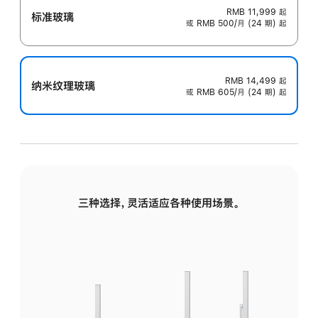
RMB 11,999
起
标准玻璃
或 RMB 500/月 (24 期) 起
RMB 14,499
起
纳米纹理玻璃
或 RMB 605/月 (24 期) 起
三种选择，灵活适应各种使用场景。
标