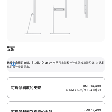
支架
选择你合用的支架。
Studio Display 有两种支架和一种支架转换器可选，以满足
展
你的各种安装需求。
开
RMB 14,499
可调倾斜度的支架
或 RMB 605/月 (24 期) 起
RMB 17,499
可调倾斜度及高‍度的支‍架