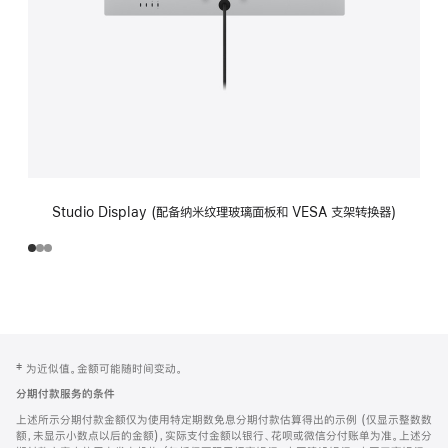
Studio Display (配备纳米纹理玻璃面板和 VESA 支架转换器)
网
脚
‡ 为近似值。金额可能随时间变动。
注
页
分期付款服务的条件
页
上述所示分期付款金额仅为使用特定期数免息分期付款估算得出的示例 (仅显示整数数
脚
额，未显示小数点以后的金额)，实际支付金额以银行、花呗或微信分付账单为准。上述分