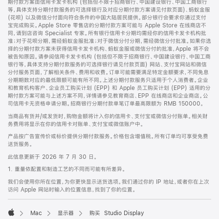
期付款方案由信用卡发卡机构 (包括但不限于招商银行、中国建设银行、中国工商银行
等，具体支持分期付款服务的可选择银行及对应分期付款方案请见付款页面)、蚂蚁金服
(花呗) 以及微信分付面向符合条件的中国大陆居民提供。部分银行会要求你通过支付
宝完成购买。Apple Store 零售店的分期付款方案可能与 Apple Store 在线商店不
同，请到店咨询 Specialist 专家。所有银行信用卡分期均需经你的信用卡发卡机构批
准；对于花呗分期，需经蚂蚁金服批准；对于微信分付分期，需经微信分付批准。如果你选
择的分期付款方案未获得信用卡发卡机构、蚂蚁金服或微信分付的批准，Apple 将不会
被告知原因。请参阅信用卡发卡机构 (包括但不限于招商银行、中国建设银行、中国工商
银行等，具体支持分期付款服务的可选择银行请见付款页面) 网站、支付宝网站和微信
分付服务页面，了解相关条件、费用和收费。订单可能需要满足特定金额要求，不同免息
分期期数对应的最低限额可能有所不同。上述分期付款服务只适用于个人消费者。企业
和教育机构客户、企业员工购买计划 (EPP) 和 Apple 员工购买计划 (EPP) 适用的分
期付款方案可能与上述方案不同，详情请参见教育商店、EPP 在线商店和企业商店。公
司信用卡无资格申请分期。招商银行分期付款单笔订单最高限额为 RMB 150000。
当商品有货并/或发货时，购物金额将计入你的信用卡、支付宝或微信分付账单。相关财
务费用将显示在你的信用卡对账单、支付宝或微信账户中。
产品按广告宣传价或标价提供分期付款服务。价格包含增值税。所有订单均可享受免费
送货服务。
此信息更新于 2026 年 7 月 30 日。
1. 重量依配置和制造工艺的不同而可能有所差异。
我们会使用你所在位置，为你更快显示送货选项。我们通过你的 IP 地址，或者你在上次
访问 Apple 网站时输入的位置信息，找到了你的位置。
Mac
显示器
购买 Studio Display