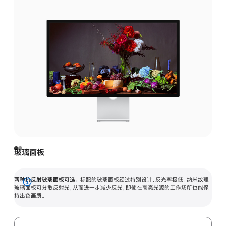
玻璃面板
两种抗反射玻璃面板可选。
标配的玻璃面板经过特别设计，反光率极低。纳米纹理
展
玻璃面板可分散反射光，从而进一步减少反光，即使在高亮光源的工作场所也能保
持出色画质。
开