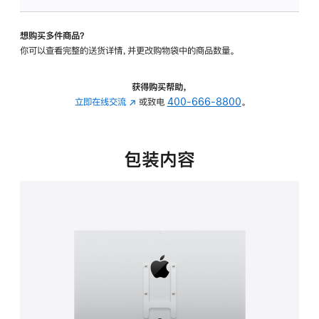
板
-
想购买多件商品？
VESA
你可以查看完整的送货详情，并更改购物袋中的商品数量。
支
架
转
获得购买帮助，
换
立即在线交流
(在
或致电
400-666-8800
。
器
新
的
窗
分
口
包装内容
期
中
付
打
款
开)
选
项)