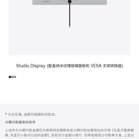
Studio Display (配备纳米纹理玻璃面板和 VESA 支架转换器)
网
脚
‡ 为近似值。金额可能随时间变动。
注
页
分期付款服务的条件
页
上述所示分期付款金额仅为使用特定期数免息分期付款估算得出的示例 (仅显示整数数
脚
额，未显示小数点以后的金额)，实际支付金额以银行、花呗或微信分付账单为准。上述分