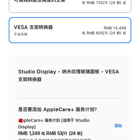
或 RMB 730/月 (24 期) 起
VESA 支架转换器
RMB 14,499
或 RMB 605/月 (24 期) 起
不含支架
Studio Display - 纳米纹理玻璃面板 - VESA
支架转换器
是否要添加 AppleCare+ 服务计划？
AppleCare+ 服务计划 (适用于 Studio
AppleC
添加
Display)
服
RMB 1,249
或
RMB 53/月 (24 期)