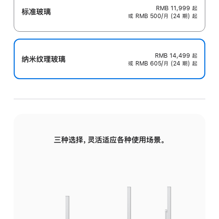
RMB 11,999
起
标准玻璃
或 RMB 500/月 (24 期) 起
RMB 14,499
起
纳米纹理玻璃
或 RMB 605/月 (24 期) 起
三种选择，灵活适应各种使用场景。
标