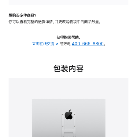
板
-
想购买多件商品？
VESA
你可以查看完整的送货详情，并更改购物袋中的商品数量。
支
架
转
获得购买帮助，
换
立即在线交流
(在
或致电
400-666-8800
。
器
新
的
窗
分
口
包装内容
期
中
付
打
款
开)
选
项)