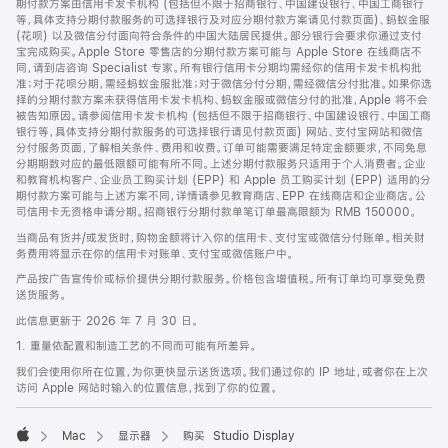
期付款方案由信用卡发卡机构 (包括但不限于招商银行、中国建设银行、中国工商银行
等，具体支持分期付款服务的可选择银行及对应分期付款方案请见付款页面)、蚂蚁金服
(花呗) 以及微信分付面向符合条件的中国大陆居民提供。部分银行会要求你通过支付
宝完成购买。Apple Store 零售店的分期付款方案可能与 Apple Store 在线商店不
同，请到店咨询 Specialist 专家。所有银行信用卡分期均需经你的信用卡发卡机构批
准；对于花呗分期，需经蚂蚁金服批准；对于微信分付分期，需经微信分付批准。如果你选
择的分期付款方案未获得信用卡发卡机构、蚂蚁金服或微信分付的批准，Apple 将不会
被告知原因。请参阅信用卡发卡机构 (包括但不限于招商银行、中国建设银行、中国工商
银行等，具体支持分期付款服务的可选择银行请见付款页面) 网站、支付宝网站和微信
分付服务页面，了解相关条件、费用和收费。订单可能需要满足特定金额要求，不同免息
分期期数对应的最低限额可能有所不同。上述分期付款服务只适用于个人消费者。企业
和教育机构客户、企业员工购买计划 (EPP) 和 Apple 员工购买计划 (EPP) 适用的分
期付款方案可能与上述方案不同，详情请参见教育商店、EPP 在线商店和企业商店。公
司信用卡无资格申请分期。招商银行分期付款单笔订单最高限额为 RMB 150000。
当商品有货并/或发货时，购物金额将计入你的信用卡、支付宝或微信分付账单。相关财
务费用将显示在你的信用卡对账单、支付宝或微信账户中。
产品按广告宣传价或标价提供分期付款服务。价格包含增值税。所有订单均可享受免费
送货服务。
此信息更新于 2026 年 7 月 30 日。
1. 重量依配置和制造工艺的不同而可能有所差异。
我们会使用你所在位置，为你更快显示送货选项。我们通过你的 IP 地址，或者你在上次
访问 Apple 网站时输入的位置信息，找到了你的位置。
Mac
显示器
购买 Studio Display