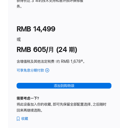
务
获得长达 3 年的技术支持和意外损坏保修服
务。
计
划
(适
RMB 14,499
用
于
或
Studio
RMB 605/月 (24 期)
Display
含增值税及其他法定税费
：约 RMB 1,678
脚
‡。
注
可享免息分期付款
(Studio
Display
-
添加到购物袋
纳
米
需要考虑一下？
纹
将此设备加入你的收藏，即可先保留全部配置选择，之后随时
理
回来再继续选购。
玻
璃
收藏
面