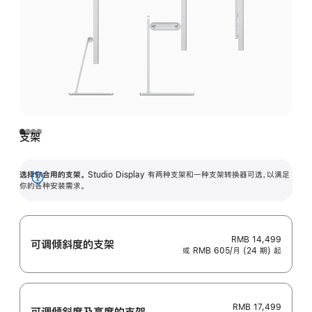
支架
选择你合用的支架。
Studio Display 有两种支架和一种支架转换器可选，以满足
展
你的各种安装需求。
开
RMB 14,499
可调倾斜度的支架
或 RMB 605/月 (24 期) 起
RMB 17,499
可调倾斜度及高‍度的支‍架