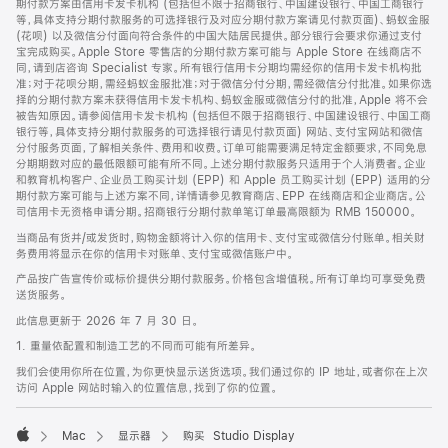
期付款方案由信用卡发卡机构 (包括但不限于招商银行、中国建设银行、中国工商银行
等，具体支持分期付款服务的可选择银行及对应分期付款方案请见付款页面)、蚂蚁金服
(花呗) 以及微信分付面向符合条件的中国大陆居民提供。部分银行会要求你通过支付
宝完成购买。Apple Store 零售店的分期付款方案可能与 Apple Store 在线商店不
同，请到店咨询 Specialist 专家。所有银行信用卡分期均需经你的信用卡发卡机构批
准；对于花呗分期，需经蚂蚁金服批准；对于微信分付分期，需经微信分付批准。如果你选
择的分期付款方案未获得信用卡发卡机构、蚂蚁金服或微信分付的批准，Apple 将不会
被告知原因。请参阅信用卡发卡机构 (包括但不限于招商银行、中国建设银行、中国工商
银行等，具体支持分期付款服务的可选择银行请见付款页面) 网站、支付宝网站和微信
分付服务页面，了解相关条件、费用和收费。订单可能需要满足特定金额要求，不同免息
分期期数对应的最低限额可能有所不同。上述分期付款服务只适用于个人消费者。企业
和教育机构客户、企业员工购买计划 (EPP) 和 Apple 员工购买计划 (EPP) 适用的分
期付款方案可能与上述方案不同，详情请参见教育商店、EPP 在线商店和企业商店。公
司信用卡无资格申请分期。招商银行分期付款单笔订单最高限额为 RMB 150000。
当商品有货并/或发货时，购物金额将计入你的信用卡、支付宝或微信分付账单。相关财
务费用将显示在你的信用卡对账单、支付宝或微信账户中。
产品按广告宣传价或标价提供分期付款服务。价格包含增值税。所有订单均可享受免费
送货服务。
此信息更新于 2026 年 7 月 30 日。
1. 重量依配置和制造工艺的不同而可能有所差异。
我们会使用你所在位置，为你更快显示送货选项。我们通过你的 IP 地址，或者你在上次
访问 Apple 网站时输入的位置信息，找到了你的位置。
Mac
显示器
购买 Studio Display