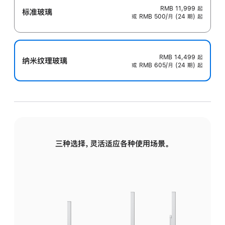
RMB 11,999
起
标准玻璃
或 RMB 500/月 (24 期) 起
RMB 14,499
起
纳米纹理玻璃
或 RMB 605/月 (24 期) 起
三种选择，灵活适应各种使用场景。
标