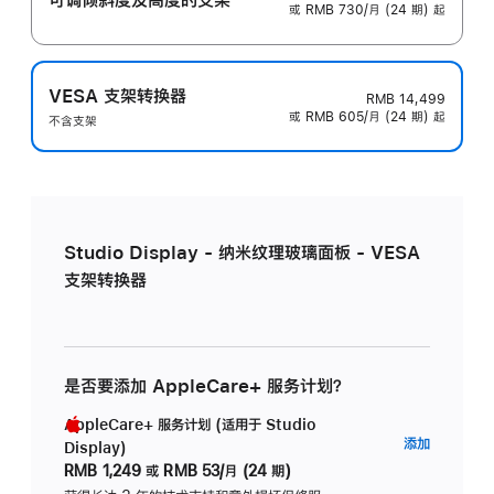
或 RMB 730/月 (24 期) 起
VESA 支架转换器
RMB 14,499
或 RMB 605/月 (24 期) 起
不含支架
Studio Display - 纳米纹理玻璃面板 - VESA
支架转换器
是否要添加 AppleCare+ 服务计划？
AppleCare+ 服务计划 (适用于 Studio
AppleC
添加
Display)
服
RMB 1,249
或
RMB 53/月 (24 期)