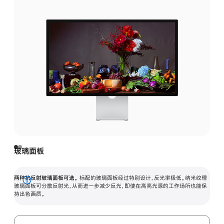
玻璃面板
两种抗反射玻璃面板可选。
标配的玻璃面板经过特别设计，反光率极低。纳米纹理
展
玻璃面板可分散反射光，从而进一步减少反光，即使在高亮光源的工作场所也能保
持出色画质。
开