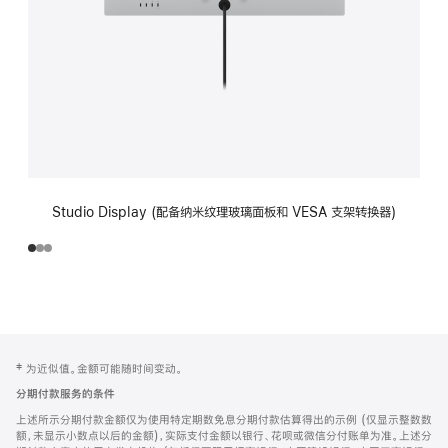
Studio Display (配备纳米纹理玻璃面板和 VESA 支架转换器)
网
脚
‡ 为近似值。金额可能随时间变动。
注
页
分期付款服务的条件
页
上述所示分期付款金额仅为使用特定期数免息分期付款估算得出的示例 (仅显示整数数
脚
额，未显示小数点以后的金额)，实际支付金额以银行、花呗或微信分付账单为准。上述分