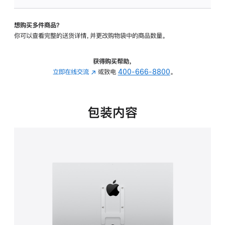
板
-
想购买多件商品？
VESA
你可以查看完整的送货详情，并更改购物袋中的商品数量。
支
架
转
获得购买帮助，
换
立即在线交流
(在
或致电
400-666-8800
。
器
新
的
窗
分
口
包装内容
期
中
付
打
款
开)
选
项)