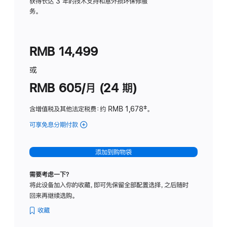
务
获得长达 3 年的技术支持和意外损坏保修服
务。
计
划
(适
RMB 14,499
用
于
或
Studio
RMB 605/月 (24 期)
Display
含增值税及其他法定税费
：约 RMB 1,678
脚
‡。
注
可享免息分期付款
(Studio
Display
-
添加到购物袋
纳
米
需要考虑一下？
纹
将此设备加入你的收藏，即可先保留全部配置选择，之后随时
理
回来再继续选购。
玻
璃
收藏
面