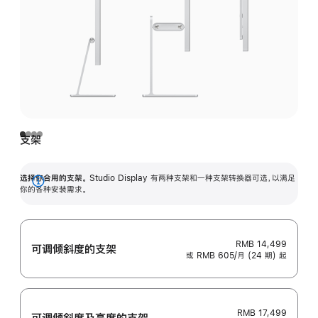
支架
选择你合用的支架。
Studio Display 有两种支架和一种支架转换器可选，以满足
展
你的各种安装需求。
开
RMB 14,499
可调倾斜度的支架
或 RMB 605/月 (24 期) 起
RMB 17,499
可调倾斜度及高‍度的支‍架