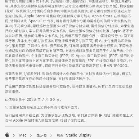
期付款方案由信用卡发卡机构 (包括但不限于招商银行、中国建设银行、中国工商银行
等，具体支持分期付款服务的可选择银行及对应分期付款方案请见付款页面)、蚂蚁金服
(花呗) 以及微信分付面向符合条件的中国大陆居民提供。部分银行会要求你通过支付
宝完成购买。Apple Store 零售店的分期付款方案可能与 Apple Store 在线商店不
同，请到店咨询 Specialist 专家。所有银行信用卡分期均需经你的信用卡发卡机构批
准；对于花呗分期，需经蚂蚁金服批准；对于微信分付分期，需经微信分付批准。如果你选
择的分期付款方案未获得信用卡发卡机构、蚂蚁金服或微信分付的批准，Apple 将不会
被告知原因。请参阅信用卡发卡机构 (包括但不限于招商银行、中国建设银行、中国工商
银行等，具体支持分期付款服务的可选择银行请见付款页面) 网站、支付宝网站和微信
分付服务页面，了解相关条件、费用和收费。订单可能需要满足特定金额要求，不同免息
分期期数对应的最低限额可能有所不同。上述分期付款服务只适用于个人消费者。企业
和教育机构客户、企业员工购买计划 (EPP) 和 Apple 员工购买计划 (EPP) 适用的分
期付款方案可能与上述方案不同，详情请参见教育商店、EPP 在线商店和企业商店。公
司信用卡无资格申请分期。招商银行分期付款单笔订单最高限额为 RMB 150000。
当商品有货并/或发货时，购物金额将计入你的信用卡、支付宝或微信分付账单。相关财
务费用将显示在你的信用卡对账单、支付宝或微信账户中。
产品按广告宣传价或标价提供分期付款服务。价格包含增值税。所有订单均可享受免费
送货服务。
此信息更新于 2026 年 7 月 30 日。
1. 重量依配置和制造工艺的不同而可能有所差异。
我们会使用你所在位置，为你更快显示送货选项。我们通过你的 IP 地址，或者你在上次
访问 Apple 网站时输入的位置信息，找到了你的位置。
Mac
显示器
购买 Studio Display