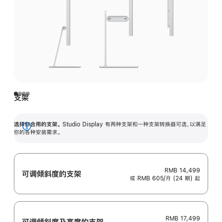
支架
选择你合用的支架。
Studio Display 有两种支架和一种支架转换器可选，以满足
展
你的各种安装需求。
开
RMB 14,499
可调倾斜度的支架
或 RMB 605/月 (24 期) 起
RMB 17,499
可调倾斜度及高‍度的支‍架