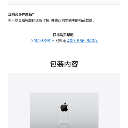
板
-
想购买多件商品？
VESA
你可以查看完整的送货详情，并更改购物袋中的商品数量。
支
架
转
获得购买帮助，
换
立即在线交流
(在
或致电
400-666-8800
。
器
新
的
窗
分
口
包装内容
期
中
付
打
款
开)
选
项)