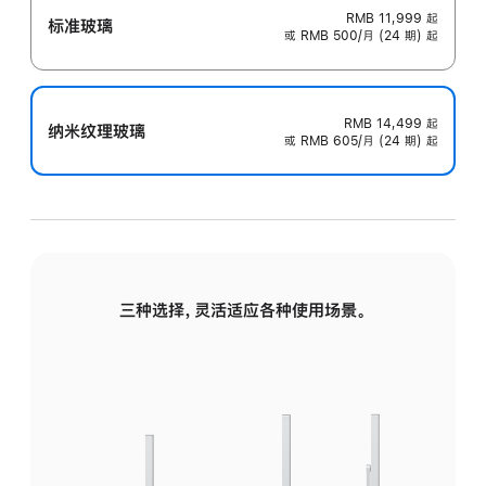
RMB 11,999
起
标准玻璃
或 RMB 500/月 (24 期) 起
RMB 14,499
起
纳米纹理玻璃
或 RMB 605/月 (24 期) 起
三种选择，灵活适应各种使用场景。
标