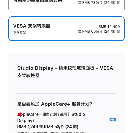
或 RMB 730/月 (24 期) 起
VESA 支架转换器
RMB 14,499
或 RMB 605/月 (24 期) 起
不含支架
Studio Display - 纳米纹理玻璃面板 - VESA
支架转换器
是否要添加 AppleCare+ 服务计划？
AppleCare+ 服务计划 (适用于 Studio
AppleC
添加
Display)
服
RMB 1,249
或
RMB 53/月 (24 期)