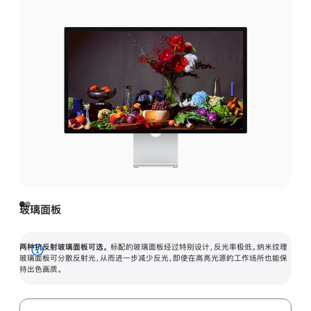
玻璃面板
两种抗反射玻璃面板可选。
标配的玻璃面板经过特别设计，反光率极低。纳米纹理
展
玻璃面板可分散反射光，从而进一步减少反光，即使在高亮光源的工作场所也能保
持出色画质。
开