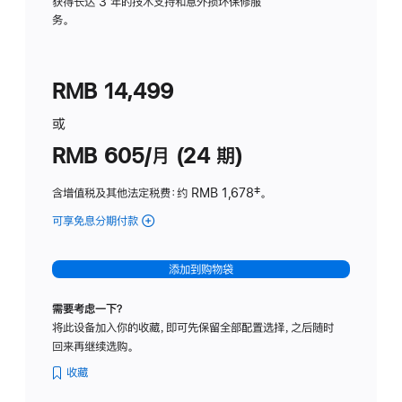
务
获得长达 3 年的技术支持和意外损坏保修服
务。
计
划
(适
RMB 14,499
用
于
或
Studio
RMB 605/月 (24 期)
Display
含增值税及其他法定税费
：约 RMB 1,678
脚
‡。
注
可享免息分期付款
(Studio
Display
-
添加到购物袋
纳
米
需要考虑一下？
纹
将此设备加入你的收藏，即可先保留全部配置选择，之后随时
理
回来再继续选购。
玻
璃
收藏
面