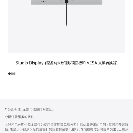
Studio Display (配备纳米纹理玻璃面板和 VESA 支架转换器)
网
脚
‡ 为近似值。金额可能随时间变动。
注
页
分期付款服务的条件
页
上述所示分期付款金额仅为使用特定期数免息分期付款估算得出的示例 (仅显示整数数
脚
额，未显示小数点以后的金额)，实际支付金额以银行、花呗或微信分付账单为准。上述分