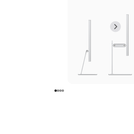
上
下
一
一
张
张
图
图
库
库
图
图
片
片
-
-
支
支
架
架