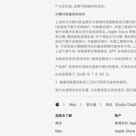
网
脚
‡ 为近似值。金额可能随时间变动。
注
页
分期付款服务的条件
页
上述所示分期付款金额仅为使用特定期数免息分期付款估
脚
(包括但不限于招商银行、中国建设银行、中国工商银行
银行会要求你通过支付宝完成购买。Apple Store 零
呗分期，需经蚂蚁金服批准；对于微信分付分期，需经微信
括但不限于招商银行、中国建设银行、中国工商银行等，
求，不同免息分期期数对应的最低限额可能有所不同。上述分
上述方案不同，详情请参见教育商店、EPP 在线商店和
当商品有货并/或发货时，购物金额将计入你的信用卡、
产品按广告宣传价或标价提供分期付款服务。价格包含
此信息更新于 2026 年 7 月 30 日。
1. 重量依配置和制造工艺的不同而可能有所差异。
我们会使用你所在位置，为你更快显示送货选项。我们通过你
Mac
显示器
购买 Studio Displ
Apple
选购及了解
账户
商店
管理你的 App
Mac
Apple Stor