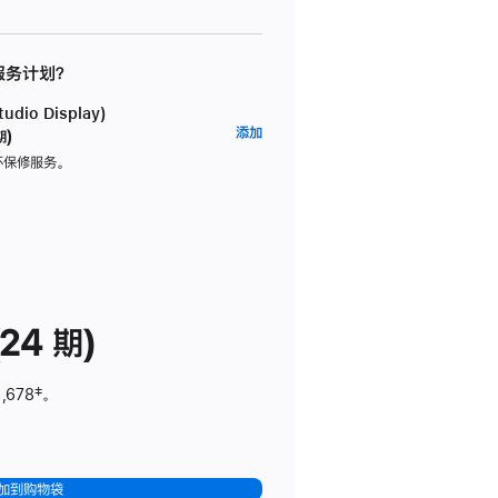
 服务计划？
dio Display)
AppleCare+
添加
期)
服
坏保修服务。
务
计
划
(适
用
于
24 期)
Studio
Display)
,678
脚
‡。
注
加到购物袋