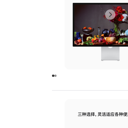
上
下
一
一
张
张
图
图
库
库
图
图
片
片
-
-
玻
玻
璃
璃
三种选择，灵活适应各种使
面
面
板
板