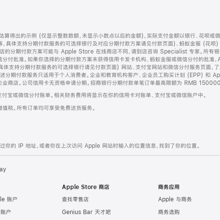
算得出的示例 (仅显示整数数额，未显示小数点以后的金额)，实际支付金额以银行、花呗或
等，具体支持分期付款服务的可选择银行及对应分期付款方案请见付款页面)、蚂蚁金服 (花呗
售店的分期付款方案可能与 Apple Store 在线商店不同，请到店咨询 Specialist 专
分付批准。如果你选择的分期付款方案未获得信用卡发卡机构、蚂蚁金服或微信分付的批准，Ap
具体支持分期付款服务的可选择银行请见付款页面) 网站、支付宝网站和微信分付服务页面，
期付款服务只适用于个人消费者。企业和教育机构客户、企业员工购买计划 (EPP) 和 Appl
企业商店。公司信用卡无资格申请分期。招商银行分期付款单笔订单最高限额为 RMB 150000
支付宝或微信分付账单。相关财务费用将显示在你的信用卡对账单、支付宝或微信账户中。
增值税。所有订单均可享受免费送货服务。
的 IP 地址，或者你在上次访问 Apple 网站时输入的位置信息，找到了你的位置。
ay
Apple Store 商店
商务应用
le 账户
查找零售店
Apple 与商务
e 账户
Genius Bar 天才吧
商务选购