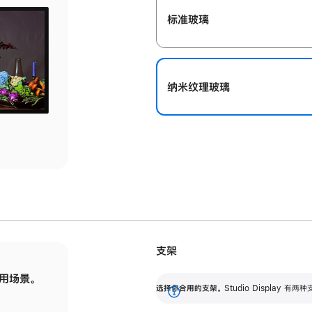
标准玻璃
纳米纹理玻璃
支架
用场景。
标配可调倾斜度的支架，提供 30 度的倾斜度
选
选择你合用的支架。
Studio Display
调节范围。
展