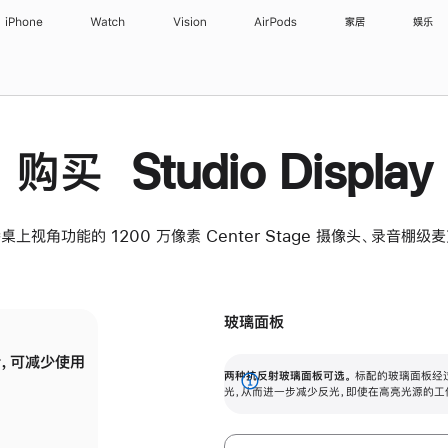
iPhone
Watch
Vision
AirPods
家居
娱乐
购买 Studio Display
桌上视角功能的 1200 万像素 Center Stage 摄像头、录音棚
玻璃面板
，可减少使用
纳米纹理玻璃面板可进一步减少反光，即使在
两种抗反射玻璃面板可选。
标配的玻璃面板经
。
有高亮光源的场所使用，也能保持出色画质。
展
光，从而进一步减少反光，即使在高亮光源的工
开