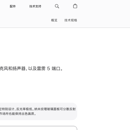
配件
技术支持
概览
技术规格
级麦克风和扬声器，以及雷雳 5 端口。
过特别设计，反光率极低。纳米纹理玻璃面板可分散反射
作场所也能保持出色画质。