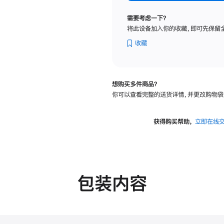
纳
米
需要考虑一下？
纹
将此设备加入你的收藏，即可先保留
理
玻
收藏
璃
面
板
想购买多件商品？
-
你可以查看完整的送货详情，并更改购物袋
VESA
支
架
获得购买帮助，
立即在线
转
换
器
的
分
包装内容
期
付
款
选
项)