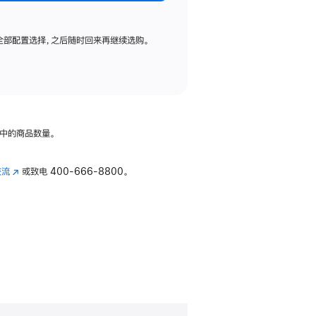
全部配置选择，之后随时回来再继续选购。
中的商品数量。
交流
(在
或致电
400-666-8800。
新
窗
口
中
打
开)