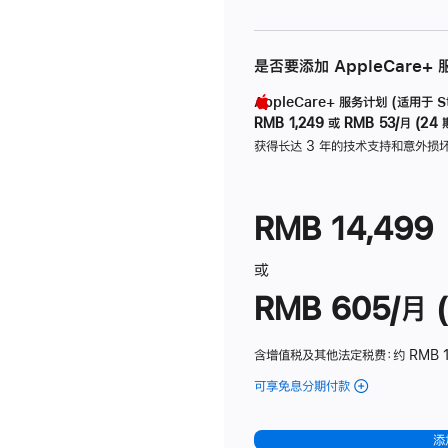
是否要添加 AppleCare+
AppleCare+ 服务计划 (适用于 Stu
RMB 1,249
或
RMB 53/月 (24 
获得长达 3 年的技术支持和意外损
RMB 14,499
或
RMB 605/月 (
含增值税及其他法定税费
：约 RMB 1
可享免息分期付款
(Studio
Display
-
添