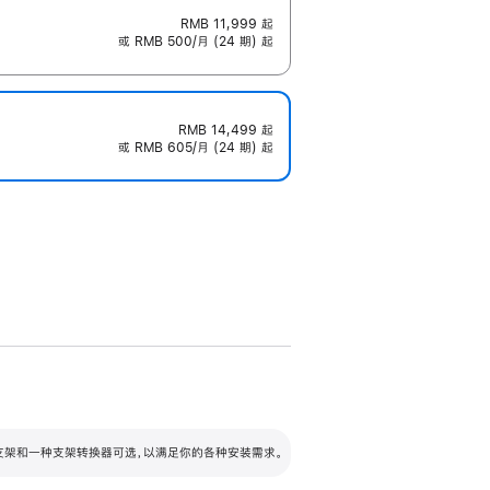
RMB 11,999
起
或 RMB 500/月 (24 期) 起
RMB 14,499
起
或 RMB 605/月 (24 期) 起
配可调倾斜度及高度的支架，额外增加 105
VESA 支架转换器
 有两种支架和一种支架转换器可选，以满足你的各种安装需求。
毫米的高度调节范围。
容的支架 (未随附)