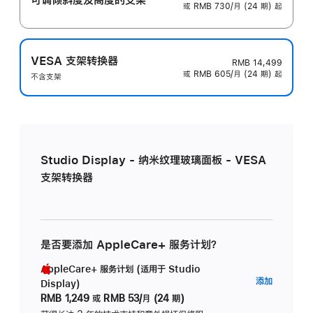
或 RMB 730/月 (24 期) 起
VESA 支架转换器
RMB 14,499
或 RMB 605/月 (24 期) 起
不含支架
Studio Display - 纳米纹理玻璃面板 - VESA
支架转换器
是否要添加 AppleCare+ 服务计划？
AppleCare+ 服务计划 (适用于 Studio
AppleC
添加
Display)
服
RMB 1,249
或
RMB 53/月 (24 期)