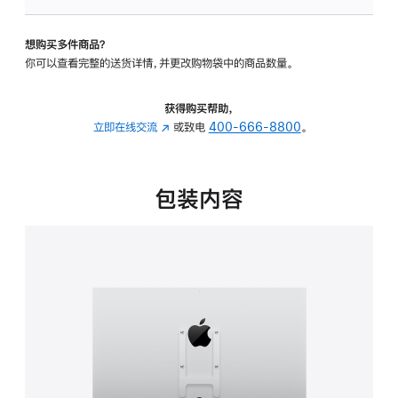
板
-
想购买多件商品？
VESA
你可以查看完整的送货详情，并更改购物袋中的商品数量。
支
架
转
获得购买帮助，
换
立即在线交流
(在
或致电
400-666-8800
。
器
新
的
窗
分
口
包装内容
期
中
付
打
款
开)
选
项)