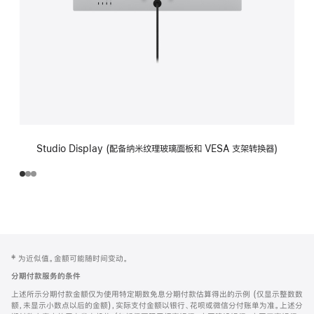
Studio Display (配备纳米纹理玻璃面板和 VESA 支架转换器)
网
脚
‡ 为近似值。金额可能随时间变动。
注
页
分期付款服务的条件
页
上述所示分期付款金额仅为使用特定期数免息分期付款估算得出的示例 (仅显示整数数
脚
额，未显示小数点以后的金额)，实际支付金额以银行、花呗或微信分付账单为准。上述分