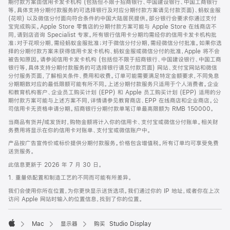
期付款方案由信用卡发卡机构 (包括但不限于招商银行、中国建设银行、中国工商银行
等，具体支持分期付款服务的可选择银行及对应分期付款方案请见付款页面)、蚂蚁金服
(花呗) 以及微信分付面向符合条件的中国大陆居民提供。部分银行会要求你通过支付
宝完成购买。Apple Store 零售店的分期付款方案可能与 Apple Store 在线商店不
同，请到店咨询 Specialist 专家。所有银行信用卡分期均需经你的信用卡发卡机构批
准；对于花呗分期，需经蚂蚁金服批准；对于微信分付分期，需经微信分付批准。如果你选
择的分期付款方案未获得信用卡发卡机构、蚂蚁金服或微信分付的批准，Apple 将不会
被告知原因。请参阅信用卡发卡机构 (包括但不限于招商银行、中国建设银行、中国工商
银行等，具体支持分期付款服务的可选择银行请见付款页面) 网站、支付宝网站和微信
分付服务页面，了解相关条件、费用和收费。订单可能需要满足特定金额要求，不同免息
分期期数对应的最低限额可能有所不同。上述分期付款服务只适用于个人消费者。企业
和教育机构客户、企业员工购买计划 (EPP) 和 Apple 员工购买计划 (EPP) 适用的分
期付款方案可能与上述方案不同，详情请参见教育商店、EPP 在线商店和企业商店。公
司信用卡无资格申请分期。招商银行分期付款单笔订单最高限额为 RMB 150000。
当商品有货并/或发货时，购物金额将计入你的信用卡、支付宝或微信分付账单。相关财
务费用将显示在你的信用卡对账单、支付宝或微信账户中。
产品按广告宣传价或标价提供分期付款服务。价格包含增值税。所有订单均可享受免费
送货服务。
此信息更新于 2026 年 7 月 30 日。
1. 重量依配置和制造工艺的不同而可能有所差异。
我们会使用你所在位置，为你更快显示送货选项。我们通过你的 IP 地址，或者你在上次
访问 Apple 网站时输入的位置信息，找到了你的位置。
Mac
显示器
购买 Studio Display