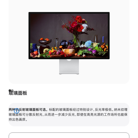
玻璃面板
两种抗反射玻璃面板可选。
标配的玻璃面板经过特别设计，反光率极低。纳米纹理
展
玻璃面板可分散反射光，从而进一步减少反光，即使在高亮光源的工作场所也能保
持出色画质。
开