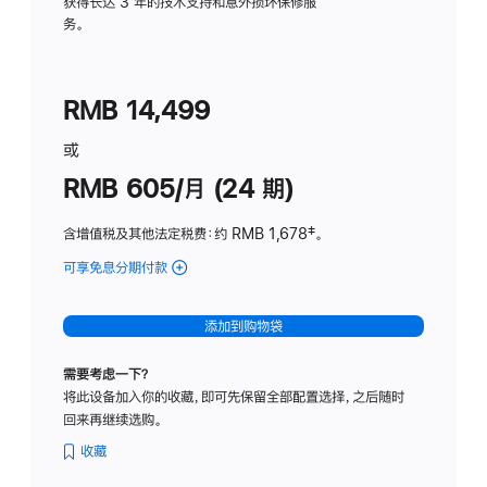
务
获得长达 3 年的技术支持和意外损坏保修服
务。
计
划
(适
RMB 14,499
用
于
或
Studio
RMB 605/月 (24 期)
Display
含增值税及其他法定税费
：约 RMB 1,678
脚
‡。
注
可享免息分期付款
(Studio
Display
-
添加到购物袋
纳
米
需要考虑一下？
纹
将此设备加入你的收藏，即可先保留全部配置选择，之后随时
理
回来再继续选购。
玻
璃
收藏
面