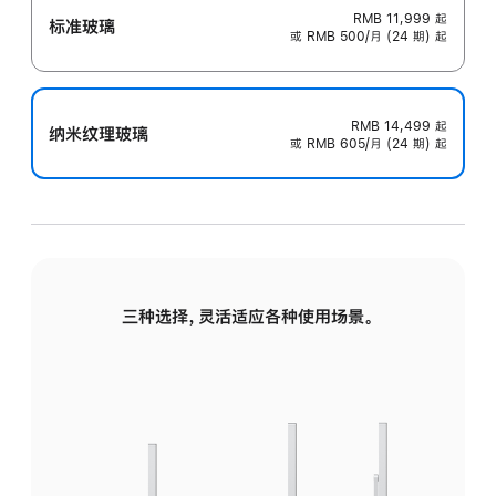
RMB 11,999
起
标准玻璃
或 RMB 500/月 (24 期) 起
RMB 14,499
起
纳米纹理玻璃
或 RMB 605/月 (24 期) 起
三种选择，灵活适应各种使用场景。
标