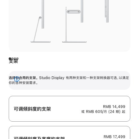
支架
选择你合用的支架。
Studio Display 有两种支架和一种支架转换器可选，以满足
展
你的各种安装需求。
开
RMB 14,499
可调倾斜度的支架
或 RMB 605/月 (24 期) 起
RMB 17,499
可调倾斜度及高‍度的支‍架