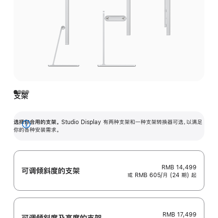
支架
选择你合用的支架。
Studio Display 有两种支架和一种支架转换器可选，以满足
展
你的各种安装需求。
开
RMB 14,499
可调倾斜度的支架
或 RMB 605/月 (24 期) 起
RMB 17,499
可调倾斜度及高‍度的支‍架