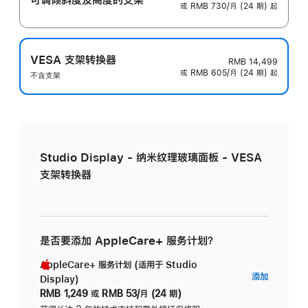
或 RMB 730/月 (24 期) 起
VESA 支架转换器
RMB 14,499
或 RMB 605/月 (24 期) 起
不含支架
Studio Display - 纳米纹理玻璃面板 - VESA
支架转换器
是否要添加 AppleCare+ 服务计划？
AppleCare+ 服务计划 (适用于 Studio
AppleC
添加
Display)
服
RMB 1,249
或
RMB 53/月 (24 期)