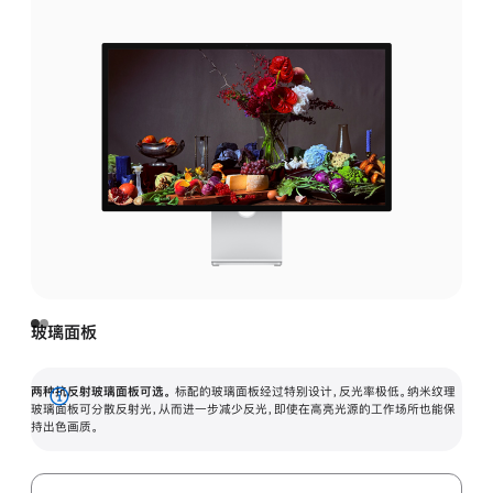
玻璃面板
两种抗反射玻璃面板可选。
标配的玻璃面板经过特别设计，反光率极低。纳米纹理
展
玻璃面板可分散反射光，从而进一步减少反光，即使在高亮光源的工作场所也能保
持出色画质。
开