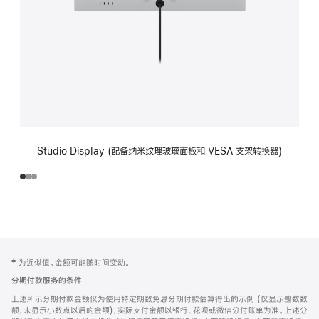
Studio Display (配备纳米纹理玻璃面板和 VESA 支架转换器)
网
脚
‡ 为近似值。金额可能随时间变动。
注
页
分期付款服务的条件
页
上述所示分期付款金额仅为使用特定期数免息分期付款估算得出的示例 (仅显示整数数
脚
额，未显示小数点以后的金额)，实际支付金额以银行、花呗或微信分付账单为准。上述分