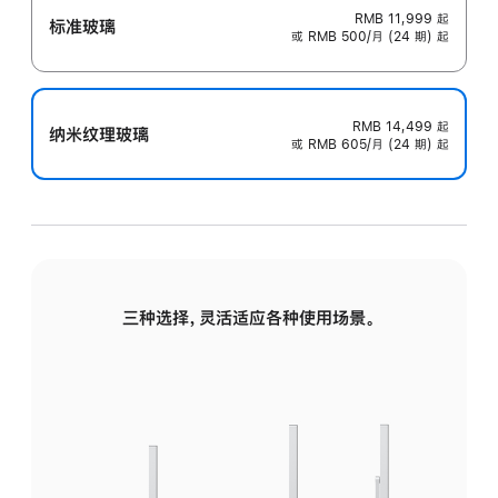
RMB 11,999
起
标准玻璃
或 RMB 500/月 (24 期) 起
RMB 14,499
起
纳米纹理玻璃
或 RMB 605/月 (24 期) 起
三种选择，灵活适应各种使用场景。
标