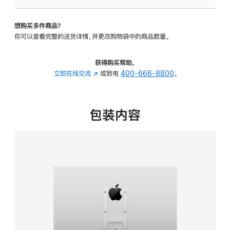
板
-
想购买多件商品？
VESA
你可以查看完整的送货详情，并更改购物袋中的商品数量。
支
架
转
获得购买帮助，
换
立即在线交流
(在
或致电
400-666-8800
。
器
新
的
窗
分
口
包装内容
期
中
付
打
款
开)
选
项)