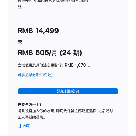
务
获得长达 3 年的技术支持和意外损坏保修服
务。
计
划
(适
RMB 14,499
用
于
或
Studio
RMB 605/月 (24 期)
Display
含增值税及其他法定税费
：约 RMB 1,678
脚
‡。
注
可享免息分期付款
(Studio
Display
-
添加到购物袋
纳
米
需要考虑一下？
纹
将此设备加入你的收藏，即可先保留全部配置选择，之后随时
理
回来再继续选购。
玻
璃
收藏
面