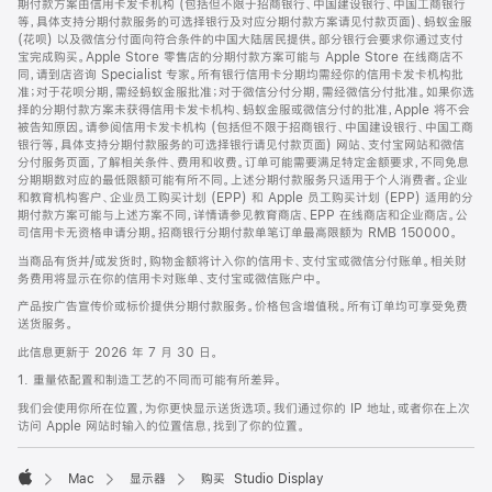
期付款方案由信用卡发卡机构 (包括但不限于招商银行、中国建设银行、中国工商银行
等，具体支持分期付款服务的可选择银行及对应分期付款方案请见付款页面)、蚂蚁金服
(花呗) 以及微信分付面向符合条件的中国大陆居民提供。部分银行会要求你通过支付
宝完成购买。Apple Store 零售店的分期付款方案可能与 Apple Store 在线商店不
同，请到店咨询 Specialist 专家。所有银行信用卡分期均需经你的信用卡发卡机构批
准；对于花呗分期，需经蚂蚁金服批准；对于微信分付分期，需经微信分付批准。如果你选
择的分期付款方案未获得信用卡发卡机构、蚂蚁金服或微信分付的批准，Apple 将不会
被告知原因。请参阅信用卡发卡机构 (包括但不限于招商银行、中国建设银行、中国工商
银行等，具体支持分期付款服务的可选择银行请见付款页面) 网站、支付宝网站和微信
分付服务页面，了解相关条件、费用和收费。订单可能需要满足特定金额要求，不同免息
分期期数对应的最低限额可能有所不同。上述分期付款服务只适用于个人消费者。企业
和教育机构客户、企业员工购买计划 (EPP) 和 Apple 员工购买计划 (EPP) 适用的分
期付款方案可能与上述方案不同，详情请参见教育商店、EPP 在线商店和企业商店。公
司信用卡无资格申请分期。招商银行分期付款单笔订单最高限额为 RMB 150000。
当商品有货并/或发货时，购物金额将计入你的信用卡、支付宝或微信分付账单。相关财
务费用将显示在你的信用卡对账单、支付宝或微信账户中。
产品按广告宣传价或标价提供分期付款服务。价格包含增值税。所有订单均可享受免费
送货服务。
此信息更新于 2026 年 7 月 30 日。
1. 重量依配置和制造工艺的不同而可能有所差异。
我们会使用你所在位置，为你更快显示送货选项。我们通过你的 IP 地址，或者你在上次
访问 Apple 网站时输入的位置信息，找到了你的位置。
Mac
显示器
购买 Studio Display