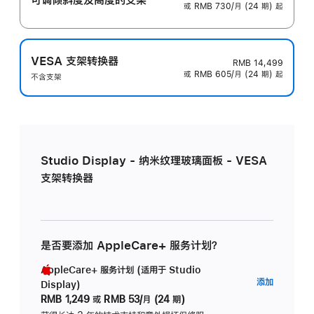
或 RMB 730/月 (24 期) 起
VESA 支架转换器
RMB 14,499
或 RMB 605/月 (24 期) 起
不含支架
Studio Display - 纳米纹理玻璃面板 - VESA
支架转换器
是否要添加 AppleCare+ 服务计划？
AppleCare+ 服务计划 (适用于 Studio
AppleC
添加
Display)
服
RMB 1,249
或
RMB 53/月 (24 期)