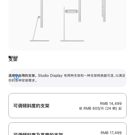
支架
选择你合用的支架。
Studio Display 有两种支架和一种支架转换器可选，以满足
展
你的各种安装需求。
开
RMB 14,499
可调倾斜度的支架
或 RMB 605/月 (24 期) 起
RMB 17,499
可调倾斜度及高‍度的支‍架