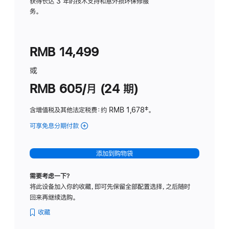
务
获得长达 3 年的技术支持和意外损坏保修服
务。
计
划
(适
RMB 14,499
用
于
或
Studio
RMB 605/月 (24 期)
Display
含增值税及其他法定税费
：约 RMB 1,678
脚
‡。
注
可享免息分期付款
(Studio
Display
-
添加到购物袋
纳
米
需要考虑一下？
纹
将此设备加入你的收藏，即可先保留全部配置选择，之后随时
理
回来再继续选购。
玻
璃
收藏
面