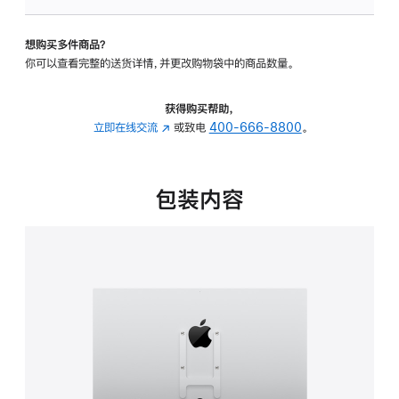
板
-
想购买多件商品？
VESA
你可以查看完整的送货详情，并更改购物袋中的商品数量。
支
架
转
获得购买帮助，
换
立即在线交流
(在
或致电
400-666-8800
。
器
新
的
窗
分
口
包装内容
期
中
付
打
款
开)
选
项)