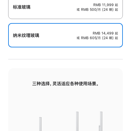
RMB 11,999
起
标准玻璃
或 RMB 500/月 (24 期) 起
RMB 14,499
起
纳米纹理玻璃
或 RMB 605/月 (24 期) 起
三种选择，灵活适应各种使用场景。
标