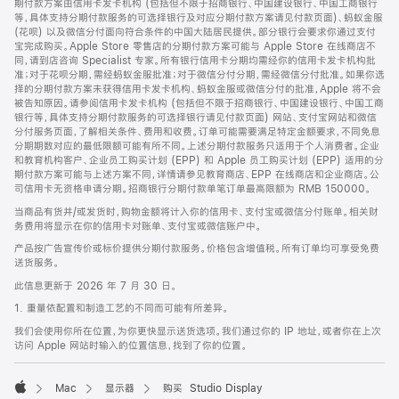
期付款方案由信用卡发卡机构 (包括但不限于招商银行、中国建设银行、中国工商银行
等，具体支持分期付款服务的可选择银行及对应分期付款方案请见付款页面)、蚂蚁金服
(花呗) 以及微信分付面向符合条件的中国大陆居民提供。部分银行会要求你通过支付
宝完成购买。Apple Store 零售店的分期付款方案可能与 Apple Store 在线商店不
同，请到店咨询 Specialist 专家。所有银行信用卡分期均需经你的信用卡发卡机构批
准；对于花呗分期，需经蚂蚁金服批准；对于微信分付分期，需经微信分付批准。如果你选
择的分期付款方案未获得信用卡发卡机构、蚂蚁金服或微信分付的批准，Apple 将不会
被告知原因。请参阅信用卡发卡机构 (包括但不限于招商银行、中国建设银行、中国工商
银行等，具体支持分期付款服务的可选择银行请见付款页面) 网站、支付宝网站和微信
分付服务页面，了解相关条件、费用和收费。订单可能需要满足特定金额要求，不同免息
分期期数对应的最低限额可能有所不同。上述分期付款服务只适用于个人消费者。企业
和教育机构客户、企业员工购买计划 (EPP) 和 Apple 员工购买计划 (EPP) 适用的分
期付款方案可能与上述方案不同，详情请参见教育商店、EPP 在线商店和企业商店。公
司信用卡无资格申请分期。招商银行分期付款单笔订单最高限额为 RMB 150000。
当商品有货并/或发货时，购物金额将计入你的信用卡、支付宝或微信分付账单。相关财
务费用将显示在你的信用卡对账单、支付宝或微信账户中。
产品按广告宣传价或标价提供分期付款服务。价格包含增值税。所有订单均可享受免费
送货服务。
此信息更新于 2026 年 7 月 30 日。
1. 重量依配置和制造工艺的不同而可能有所差异。
我们会使用你所在位置，为你更快显示送货选项。我们通过你的 IP 地址，或者你在上次
访问 Apple 网站时输入的位置信息，找到了你的位置。
Mac
显示器
购买 Studio Display