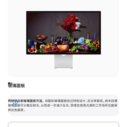
玻璃面板
两种抗反射玻璃面板可选。
标配的玻璃面板经过特别设计，反光率极低。纳米纹理
展
玻璃面板可分散反射光，从而进一步减少反光，即使在高亮光源的工作场所也能保
持出色画质。
开