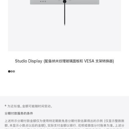
Studio Display (配备纳米纹理玻璃面板和 VESA 支架转换器)
网
脚
‡ 为近似值。金额可能随时间变动。
注
页
分期付款服务的条件
页
上述所示分期付款金额仅为使用特定期数免息分期付款估算得出的示例 (仅显示整数数
脚
额，未显示小数点以后的金额)，实际支付金额以银行、花呗或微信分付账单为准。上述分