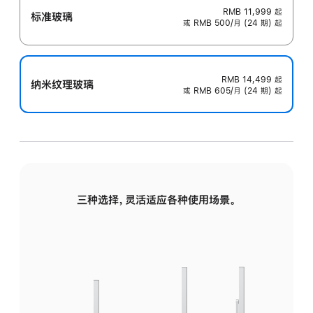
RMB 11,999
起
标准玻璃
或 RMB 500/月 (24 期) 起
RMB 14,499
起
纳米纹理玻璃
或 RMB 605/月 (24 期) 起
三种选择，灵活适应各种使用场景。
标