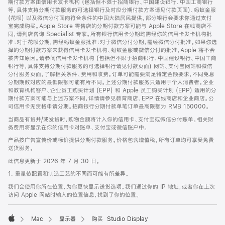
期付款方案由信用卡发卡机构 (包括但不限于招商银行、中国建设银行、中国工商银行
等，具体支持分期付款服务的可选择银行及对应分期付款方案请见付款页面)、蚂蚁金服
(花呗) 以及微信分付面向符合条件的中国大陆居民提供。部分银行会要求你通过支付
宝完成购买。Apple Store 零售店的分期付款方案可能与 Apple Store 在线商店不
同，请到店咨询 Specialist 专家。所有银行信用卡分期均需经你的信用卡发卡机构批
准；对于花呗分期，需经蚂蚁金服批准；对于微信分付分期，需经微信分付批准。如果你选
择的分期付款方案未获得信用卡发卡机构、蚂蚁金服或微信分付的批准，Apple 将不会
被告知原因。请参阅信用卡发卡机构 (包括但不限于招商银行、中国建设银行、中国工商
银行等，具体支持分期付款服务的可选择银行请见付款页面) 网站、支付宝网站和微信
分付服务页面，了解相关条件、费用和收费。订单可能需要满足特定金额要求，不同免息
分期期数对应的最低限额可能有所不同。上述分期付款服务只适用于个人消费者。企业
和教育机构客户、企业员工购买计划 (EPP) 和 Apple 员工购买计划 (EPP) 适用的分
期付款方案可能与上述方案不同，详情请参见教育商店、EPP 在线商店和企业商店。公
司信用卡无资格申请分期。招商银行分期付款单笔订单最高限额为 RMB 150000。
当商品有货并/或发货时，购物金额将计入你的信用卡、支付宝或微信分付账单。相关财
务费用将显示在你的信用卡对账单、支付宝或微信账户中。
产品按广告宣传价或标价提供分期付款服务。价格包含增值税。所有订单均可享受免费
送货服务。
此信息更新于 2026 年 7 月 30 日。
1. 重量依配置和制造工艺的不同而可能有所差异。
我们会使用你所在位置，为你更快显示送货选项。我们通过你的 IP 地址，或者你在上次
访问 Apple 网站时输入的位置信息，找到了你的位置。
Mac
显示器
购买 Studio Display