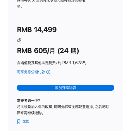
务
获得长达 3 年的技术支持和意外损坏保修服
务。
计
划
(适
RMB 14,499
用
于
或
Studio
RMB 605/月 (24 期)
Display
含增值税及其他法定税费
：约 RMB 1,678
脚
‡。
注
可享免息分期付款
(Studio
Display
-
添加到购物袋
纳
米
需要考虑一下？
纹
将此设备加入你的收藏，即可先保留全部配置选择，之后随时
理
回来再继续选购。
玻
璃
收藏
面