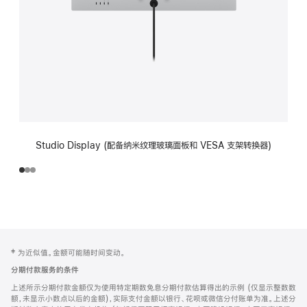
Studio Display (配备纳米纹理玻璃面板和 VESA 支架转换器)
网
脚
‡ 为近似值。金额可能随时间变动。
注
页
分期付款服务的条件
页
上述所示分期付款金额仅为使用特定期数免息分期付款估算得出的示例 (仅显示整数数
脚
额，未显示小数点以后的金额)，实际支付金额以银行、花呗或微信分付账单为准。上述分