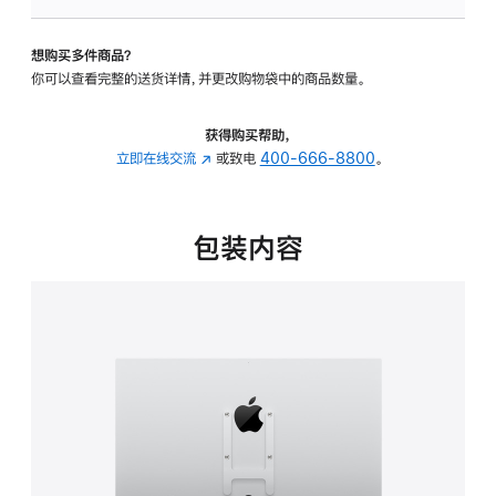
板
-
想购买多件商品？
VESA
你可以查看完整的送货详情，并更改购物袋中的商品数量。
支
架
转
获得购买帮助，
换
立即在线交流
(在
或致电
400-666-8800
。
器
新
的
窗
分
口
包装内容
期
中
付
打
款
开)
选
项)