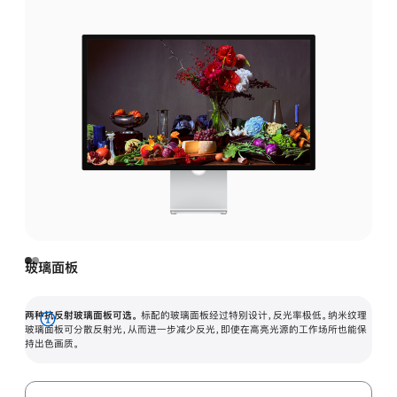
玻璃面板
两种抗反射玻璃面板可选。
标配的玻璃面板经过特别设计，反光率极低。纳米纹理
展
玻璃面板可分散反射光，从而进一步减少反光，即使在高亮光源的工作场所也能保
持出色画质。
开