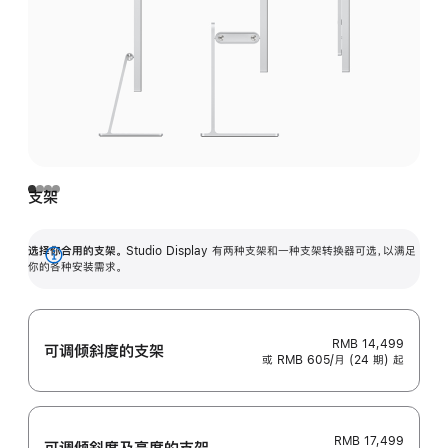
支架
选择你合用的支架。
Studio Display 有两种支架和一种支架转换器可选，以满足
展
你的各种安装需求。
开
RMB 14,499
可调倾斜度的支架
或 RMB 605/月 (24 期) 起
RMB 17,499
可调倾斜度及高‍度的支‍架