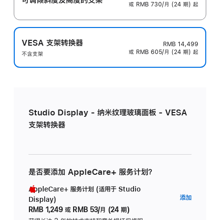
或 RMB 730/月 (24 期) 起
VESA 支架转换器
RMB 14,499
或 RMB 605/月 (24 期) 起
不含支架
Studio Display - 纳米纹理玻璃面板 - VESA
支架转换器
是否要添加 AppleCare+ 服务计划？
AppleCare+ 服务计划 (适用于 Studio
AppleC
添加
Display)
服
RMB 1,249
或
RMB 53/月 (24 期)