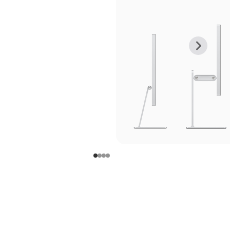
上
下
一
一
张
张
图
图
库
库
图
图
片
片
-
-
支
支
架
架