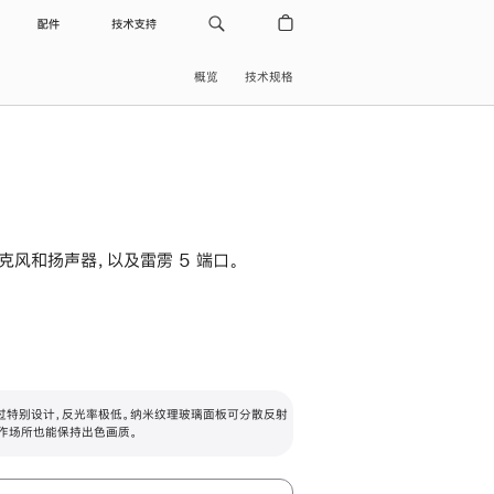
配件
技术支持
概览
技术规格
级麦克风和扬声器，以及雷雳 5 端口。
过特别设计，反光率极低。纳米纹理玻璃面板可分散反射
作场所也能保持出色画质。