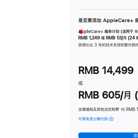
是否要添加 AppleCare+
AppleCare+ 服务计划 (适用于 Stu
RMB 1,249
或
RMB 53/月 (24 
获得长达 3 年的技术支持和意外损
RMB 14,499
或
RMB 605/月 (
含增值税及其他法定税费
：约 RMB 1
可享免息分期付款
(Studio
Display
-
添