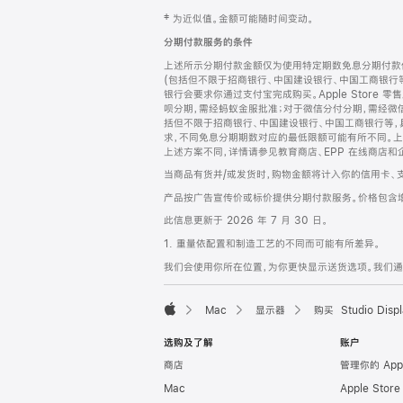
网
脚
‡ 为近似值。金额可能随时间变动。
注
页
分期付款服务的条件
页
上述所示分期付款金额仅为使用特定期数免息分期付款估
脚
(包括但不限于招商银行、中国建设银行、中国工商银行
银行会要求你通过支付宝完成购买。Apple Store 零
呗分期，需经蚂蚁金服批准；对于微信分付分期，需经微信
括但不限于招商银行、中国建设银行、中国工商银行等，
求，不同免息分期期数对应的最低限额可能有所不同。上述分
上述方案不同，详情请参见教育商店、EPP 在线商店和
当商品有货并/或发货时，购物金额将计入你的信用卡、
产品按广告宣传价或标价提供分期付款服务。价格包含
此信息更新于 2026 年 7 月 30 日。
1. 重量依配置和制造工艺的不同而可能有所差异。
我们会使用你所在位置，为你更快显示送货选项。我们通过你
Mac
显示器
购买 Studio Displ
Apple
选购及了解
账户
商店
管理你的 App
Mac
Apple Stor