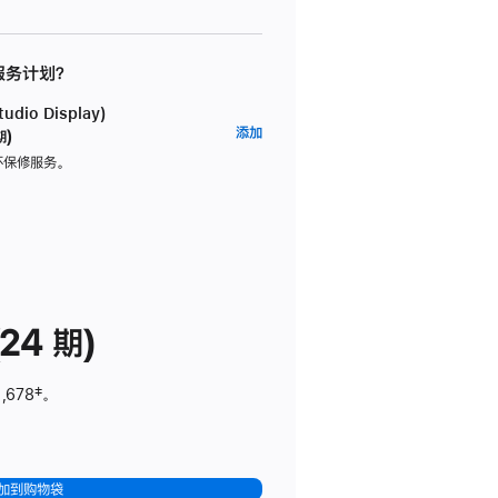
 服务计划？
dio Display)
AppleCare+
添加
期)
服
坏保修服务。
务
计
划
(适
用
于
24 期)
Studio
Display)
,678
脚
‡。
注
加到购物袋