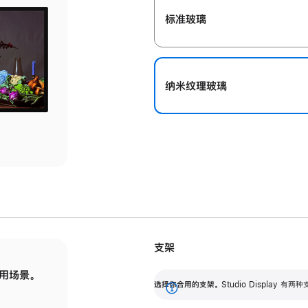
标准玻璃
纳米纹理玻璃
支架
用场景。
标配可调倾斜度的支架，提供 30 度的倾斜度
选
选择你合用的支架。
Studio Display
调节范围。
展