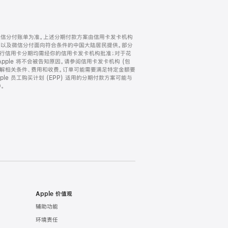
微信分付账单为准。上述分期付款方案由信用卡发卡机构
) 以及微信分付面向符合条件的中国大陆居民提供。部分
家。所有银行信用卡分期均需经你的信用卡发卡机构批准；对于花
ple 将不会被告知原因。请参阅信用卡发卡机构 (包
了解相关条件、费用和收费。订单可能需要满足特定金额要
e 员工购买计划 (EPP) 适用的分期付款方案可能与
。
Apple 价值观
辅助功能
环境责任