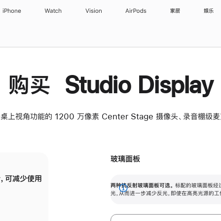
iPhone
Watch
Vision
AirPods
家居
娱乐
购买 Studio Display
桌上视角功能的 1200 万像素 Center Stage 摄像头、录音棚
玻璃面板
，可减少使用
纳米纹理玻璃面板可进一步减少反光，即使在
两种抗反射玻璃面板可选。
标配的玻璃面板经
。
有高亮光源的场所使用，也能保持出色画质。
展
光，从而进一步减少反光，即使在高亮光源的工
开