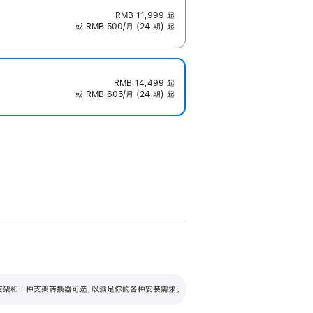
RMB 11,999
起
或 RMB 500/月 (24 期) 起
RMB 14,499
起
或 RMB 605/月 (24 期) 起
配可调倾斜度及高度的支架，额外增加 105
VESA 支架转换器
 有两种支架和一种支架转换器可选，以满足你的各种安装需求。
毫米的高度调节范围。
容的支架 (未随附)