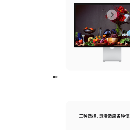
上
下
一
一
张
张
图
图
库
库
图
图
片
片
-
-
玻
玻
璃
璃
三种选择，灵活适应各种使
面
面
板
板