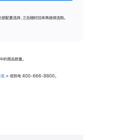
全部配置选择，之后随时回来再继续选购。
中的商品数量。
交流
(在
或致电
400-666-8800。
新
窗
口
中
打
开)