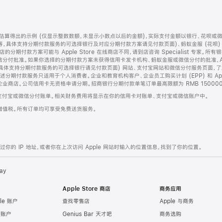
算得出的示例 (仅显示整数数额，未显示小数点以后的金额)，实际支付金额以银行、花呗或
等，具体支持分期付款服务的可选择银行及对应分期付款方案请见付款页面)、蚂蚁金服 (花呗
售店的分期付款方案可能与 Apple Store 在线商店不同，请到店咨询 Specialist 专
分付批准。如果你选择的分期付款方案未获得信用卡发卡机构、蚂蚁金服或微信分付的批准，Ap
具体支持分期付款服务的可选择银行请见付款页面) 网站、支付宝网站和微信分付服务页面，
期付款服务只适用于个人消费者。企业和教育机构客户、企业员工购买计划 (EPP) 和 Appl
企业商店。公司信用卡无资格申请分期。招商银行分期付款单笔订单最高限额为 RMB 150000
支付宝或微信分付账单。相关财务费用将显示在你的信用卡对账单、支付宝或微信账户中。
增值税。所有订单均可享受免费送货服务。
的 IP 地址，或者你在上次访问 Apple 网站时输入的位置信息，找到了你的位置。
ay
Apple Store 商店
商务应用
le 账户
查找零售店
Apple 与商务
e 账户
Genius Bar 天才吧
商务选购