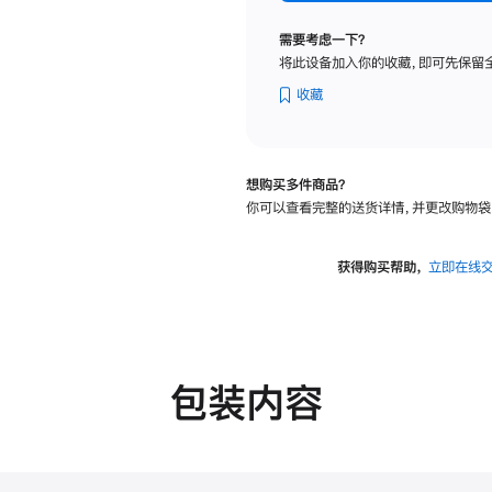
纳
米
需要考虑一下？
纹
将此设备加入你的收藏，即可先保留
理
玻
收藏
璃
面
板
想购买多件商品？
-
你可以查看完整的送货详情，并更改购物袋
VESA
支
架
获得购买帮助，
立即在线
转
换
器
的
分
包装内容
期
付
款
选
项)