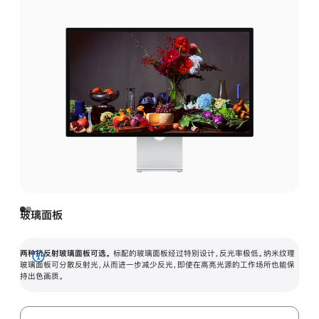
玻璃面板
两种抗反射玻璃面板可选。
标配的玻璃面板经过特别设计，反光率极低。纳米纹理
展
玻璃面板可分散反射光，从而进一步减少反光，即使在高亮光源的工作场所也能保
持出色画质。
开