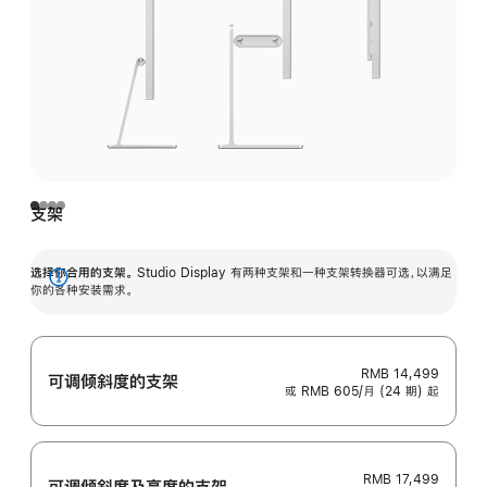
支架
选择你合用的支架。
Studio Display 有两种支架和一种支架转换器可选，以满足
展
你的各种安装需求。
开
RMB 14,499
可调倾斜度的支架
或 RMB 605/月 (24 期) 起
RMB 17,499
可调倾斜度及高‍度的支‍架