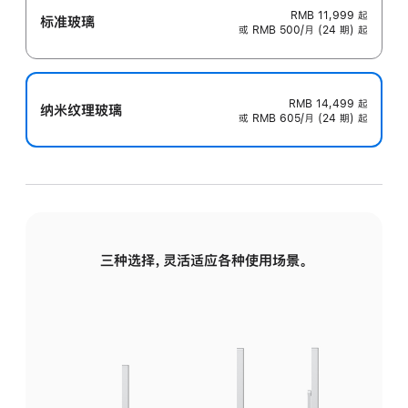
RMB 11,999
起
标准玻璃
或 RMB 500/月 (24 期) 起
RMB 14,499
起
纳米纹理玻璃
或 RMB 605/月 (24 期) 起
三种选择，灵活适应各种使用场景。
标