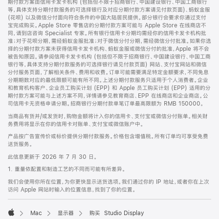
期付款方案由信用卡发卡机构 (包括但不限于招商银行、中国建设银行、中国工商银行
等，具体支持分期付款服务的可选择银行及对应分期付款方案请见付款页面)、蚂蚁金服
(花呗) 以及微信分付面向符合条件的中国大陆居民提供。部分银行会要求你通过支付
宝完成购买。Apple Store 零售店的分期付款方案可能与 Apple Store 在线商店不
同，请到店咨询 Specialist 专家。所有银行信用卡分期均需经你的信用卡发卡机构批
准；对于花呗分期，需经蚂蚁金服批准；对于微信分付分期，需经微信分付批准。如果你选
择的分期付款方案未获得信用卡发卡机构、蚂蚁金服或微信分付的批准，Apple 将不会
被告知原因。请参阅信用卡发卡机构 (包括但不限于招商银行、中国建设银行、中国工商
银行等，具体支持分期付款服务的可选择银行请见付款页面) 网站、支付宝网站和微信
分付服务页面，了解相关条件、费用和收费。订单可能需要满足特定金额要求，不同免息
分期期数对应的最低限额可能有所不同。上述分期付款服务只适用于个人消费者。企业
和教育机构客户、企业员工购买计划 (EPP) 和 Apple 员工购买计划 (EPP) 适用的分
期付款方案可能与上述方案不同，详情请参见教育商店、EPP 在线商店和企业商店。公
司信用卡无资格申请分期。招商银行分期付款单笔订单最高限额为 RMB 150000。
当商品有货并/或发货时，购物金额将计入你的信用卡、支付宝或微信分付账单。相关财
务费用将显示在你的信用卡对账单、支付宝或微信账户中。
产品按广告宣传价或标价提供分期付款服务。价格包含增值税。所有订单均可享受免费
送货服务。
此信息更新于 2026 年 7 月 30 日。
1. 重量依配置和制造工艺的不同而可能有所差异。
我们会使用你所在位置，为你更快显示送货选项。我们通过你的 IP 地址，或者你在上次
访问 Apple 网站时输入的位置信息，找到了你的位置。
Mac
显示器
购买 Studio Display