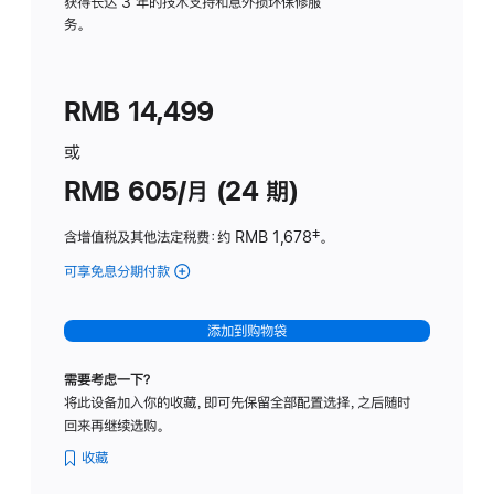
务
获得长达 3 年的技术支持和意外损坏保修服
务。
计
划
(适
RMB 14,499
用
于
或
Studio
RMB 605/月 (24 期)
Display
含增值税及其他法定税费
：约 RMB 1,678
脚
‡。
注
可享免息分期付款
(Studio
Display
-
添加到购物袋
纳
米
需要考虑一下？
纹
将此设备加入你的收藏，即可先保留全部配置选择，之后随时
理
回来再继续选购。
玻
璃
收藏
面