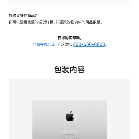
板
-
想购买多件商品？
VESA
你可以查看完整的送货详情，并更改购物袋中的商品数量。
支
架
转
获得购买帮助，
换
立即在线交流
(在
或致电
400-666-8800
。
器
新
的
窗
分
口
包装内容
期
中
付
打
款
开)
选
项)