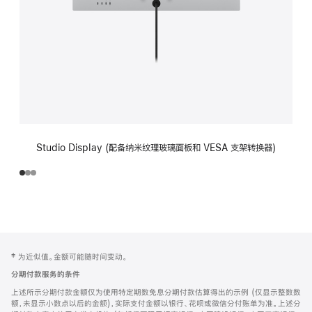
Studio Display (配备纳米纹理玻璃面板和 VESA 支架转换器)
网
脚
‡ 为近似值。金额可能随时间变动。
注
页
分期付款服务的条件
页
上述所示分期付款金额仅为使用特定期数免息分期付款估算得出的示例 (仅显示整数数
脚
额，未显示小数点以后的金额)，实际支付金额以银行、花呗或微信分付账单为准。上述分