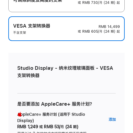
或 RMB 730/月 (24 期) 起
VESA 支架转换器
RMB 14,499
或 RMB 605/月 (24 期) 起
不含支架
Studio Display - 纳米纹理玻璃面板 - VESA
支架转换器
是否要添加 AppleCare+ 服务计划？
AppleCare+ 服务计划 (适用于 Studio
AppleC
添加
Display)
服
RMB 1,249
或
RMB 53/月 (24 期)